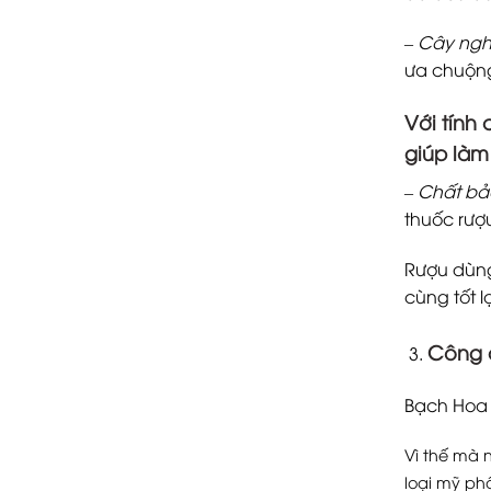
–
Cây nghệ
ưa chuộng
Với tính
giúp làm
–
Chất bảo
thuốc rượ
Rượu dùng
cùng tốt l
Công 
Bạch Hoa 
Vì thế mà 
loại mỹ ph