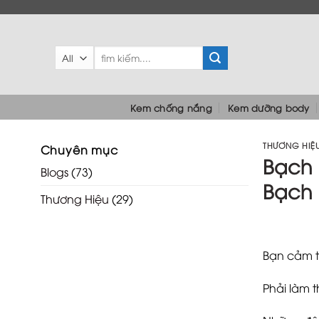
Skip
to
content
Tìm
kiếm:
Kem chống nắng
Kem dưỡng body
THƯƠNG HIỆ
Chuyên mục
Bạch 
Blogs
(73)
Bạch
Thương Hiệu
(29)
Bạn cảm t
Phải làm 