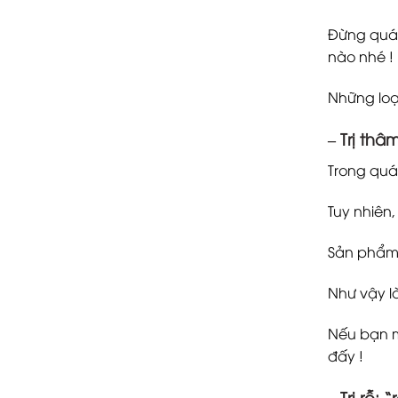
Đừng quá 
nào nhé !
Những loạ
–
Trị thâ
Trong quá 
Tuy nhiên
Sản phẩm 
Như vậy l
Nếu bạn m
đấy !
–
Trị rỗ
: 