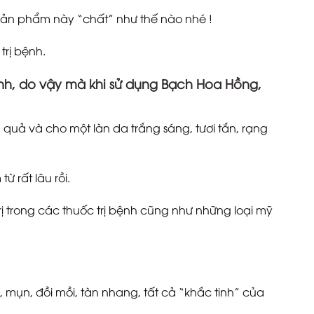
ản phẩm này “chất” như thế nào nhé !
trị bệnh.
ính, do vậy mà khi sử dụng Bạch Hoa Hồng,
quả và cho một làn da trắng sáng, tươi tắn, rạng
ừ rất lâu rồi.
rị trong các thuốc trị bệnh cũng như những loại mỹ
 mụn, đồi mồi, tàn nhang, tất cả “khắc tinh” của