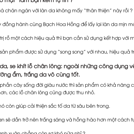
á chán ngán với làn da không mấy “thân thiện” này rồi ?
ãy đồng hành cùng Bạch Hoa Hồng để lấy lại làn da mịn m
 trị rỗ một cách hiệu quả thì bạn cần sử dụng kết hợp với
 sản phẩm được sử dụng “song song” với nhau, hiệu quả tro
a, se khít lỗ chân lông
: ngoài những công dụng về
ng ẩm, trắng da vô cùng tốt.
 phần cây sống đời giàu nước thì sản phẩm có khả năng c
hơn, các lỗ chân lông cũng được thu nhỏ.
ó còn giúp cải thiện sắc tố da từ sâu bên trong.
n sẽ dần trở nên trắng sáng và hồng hào hơn một cách tự
anh xuân chẳng còn sợ khó nữa nhỉ ?