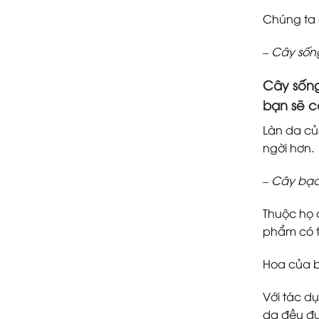
Chúng ta 
–
Cây sốn
Cây sống
bạn sẽ c
Làn da củ
ngời hơn.
–
Cây bạc
Thuộc họ 
phẩm có t
Hoa của b
Với tác dụ
da đều đư