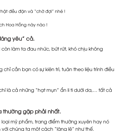
hật đều đặn và “chờ đợi” nhé !
ch Hoa Hồng này nào !
đáng yêu” cả.
 còn làm ta đau nhức, bứt rứt, khó chịu không
hỉ cần bạn có sự kiên trì, tuân theo liệu trình điều
là cả những “hạt mụn” ẩn li ti dưới da,… tất cả
a thường gặp phải nhất.
c loại mỹ phẩm, trang điểm thường xuyên hay nó
n với chúng ta một cách “lặng lẽ” như thế.