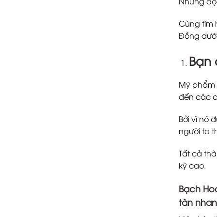
Những độc
Cùng tìm 
Đồng dưới
Bạn 
Mỹ phẩm t
đến các c
Bởi vì nó
người ta t
Tất cả th
kỳ cao.
Bạch Hoa
tàn nhan