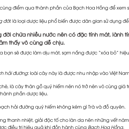
cùng điểm qua thành phần của Bạch Hoa Hồng để xem s
g đời
: là loại dược liệu phổ biến được dân gian sử dụng để 
 đời chứa nhiều nước nên có đặc tính mát, lành t
ảm thấy vô cùng dễ chịu.
a bạn sẽ được làm dịu mát, sạm nắng được “xóa bỏ” hiệu 
h hải đường
: loài cây này là được nhu nhập vào Việt Nam t
chè, là cây thân gỗ quý hiếm nên nó trở nên vô cùng giá t
hành phần dược liệu.
ạch hải đường quý hiếm không kém gì Trà và đỗ quyên.
ng thanh nhiệt, giải độc tố cho làn da nên những vết nám,
ợc điều trị hiệu quả khi đồn hành cùng
Bạch Hoa Hồng.