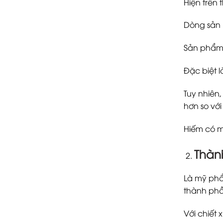
Hiện trên
Dòng sản 
Sản phẩm 
Đặc biệt 
Tuy nhiên,
hơn so với
Hiếm có m
Thàn
Là mỹ phẩ
thành ph
Với chiết 