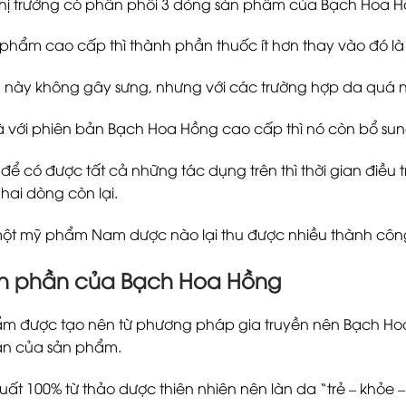
 thị trường có phân phối 3 dòng sản phẩm của Bạch Hoa Hồ
phẩm cao cấp thì thành phần thuốc ít hơn thay vào đó l
này không gây sưng, nhưng với các trường hợp da quá nh
là với phiên bản Bạch Hoa Hồng cao cấp thì nó còn bổ s
 để có được tất cả những tác dụng trên thì thời gian điều
 hai dòng còn lại.
ột mỹ phẩm Nam dược nào lại thu được nhiều thành công 
h phần của Bạch Hoa Hồng
m được tạo nên từ phương pháp gia truyền nên Bạch Hoa
ần của sản phẩm.
xuất 100% từ thảo dược thiên nhiên nên làn da “trẻ – khỏe 