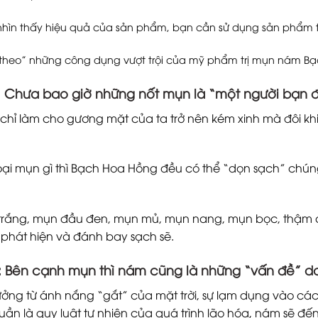
nhìn thấy hiệu quả của sản phẩm, bạn cần sử dụng sản phẩm t
theo” những công dụng vượt trội của mỹ phẩm trị mụn nám Bạ
: Chưa bao giờ những nốt mụn là “một người bạn 
chỉ làm cho gương mặt của ta trở nên kém xinh mà đôi khi
loại mụn gì thì Bạch Hoa Hồng đều có thể “dọn sạch” chúng c
rắng, mụn đầu đen, mụn mủ, mụn nang, mụn bọc, thậm chí 
phát hiện và đánh bay sạch sẽ.
: Bên cạnh mụn thì nám cũng là những “vấn đề” d
ởng từ ánh nắng “gắt” của mặt trời, sự lạm dụng vào cá
uần là quy luật tự nhiên của quá trình lão hóa, nám sẽ đế