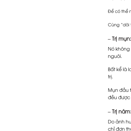
Để có thể 
Cùng “dõi 
–
Trị mụn
Nó không 
nguôi.
Bất kể là 
trị.
Mụn đầu t
đều được 
–
Trị nám
Do ảnh hư
chỉ đơn th