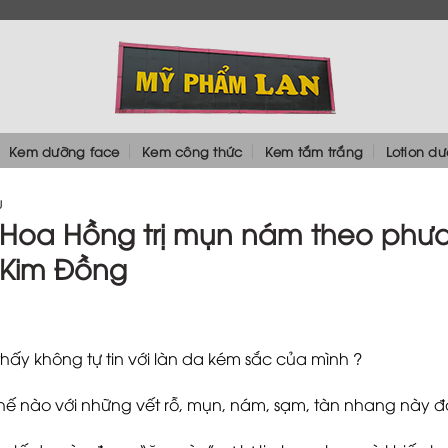
Kem dưỡng face
Kem công thức
Kem tắm trắng
Lotion d
U
Hoa Hồng trị mụn nám theo phươ
 Kim Đồng
hấy không tự tin với làn da kém sắc của mình ?
thế nào với những vết rỗ, mụn, nám, sạm, tàn nhang này đ