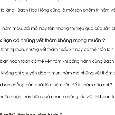
lo lắng ! Bạch Hoa Hồng cũng là một sản phẩm trị nám vô
i nám màu, đồi mồi hay tàn nhang thì hiệu quả của sản 
m
: Bạn có những vết thâm không mong muốn ?
trình trị mụn, những vết thâm “xấu xí” này có thể “tồn lại
, bạn hoàn toàn có thể yên tâm khi đồng hành cùng Bạch
không chỉ chuyên đặc trị mụn, nám mà những vết thâm
à bạn chẳng cần phải tốn thêm tiền để trị thâm nữa nhỉ ?
uốn nhận thấy hiệu quả nhanh chóng, ưu việt thì hoàn t
“rỗ mặt” làm bạn kém tự tin ?