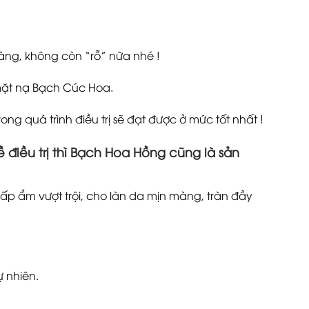
àng, không còn “rỗ” nữa nhé !
 mặt nạ Bạch Cúc Hoa.
ng quá trình điều trị sẽ đạt được ở mức tốt nhất !
 điều trị thì Bạch Hoa Hồng cũng là sản
ấp ẩm vượt trội, cho làn da mịn màng, tràn đầy
 nhiên.