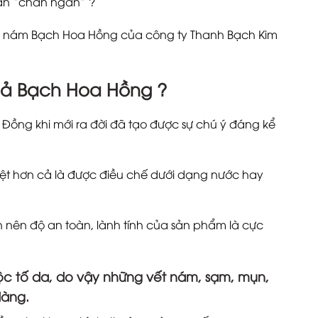
bạn “chán ngán” ?
ụn nám Bạch Hoa Hồng của công ty Thanh Bạch Kim
uả Bạch Hoa Hồng ?
ồng khi mới ra đời đã tạo được sự chú ý đáng kể
iệt hơn cả là được điều chế dưới dạng nước hay
 nên độ an toàn, lành tính của sản phẩm là cực
ộc tố da, do vậy những vết nám, sạm, mụn,
dàng.