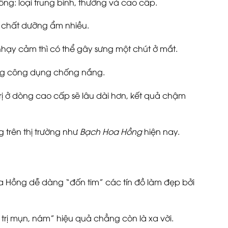
ng: loại trung bình, thường và cao cấp.
à chất dưỡng ẩm nhiều.
ạy cảm thì có thể gây sưng một chút ở mắt.
ung công dụng chống nắng.
 trị ở dòng cao cấp sẽ lâu dài hơn, kết quả chậm
trên thị trường như
Bạch Hoa Hồng
hiện nay.
 Hồng dễ dàng “đốn tim” các tín đồ làm đẹp bởi
– trị mụn, nám” hiệu quả chẳng còn là xa vời.