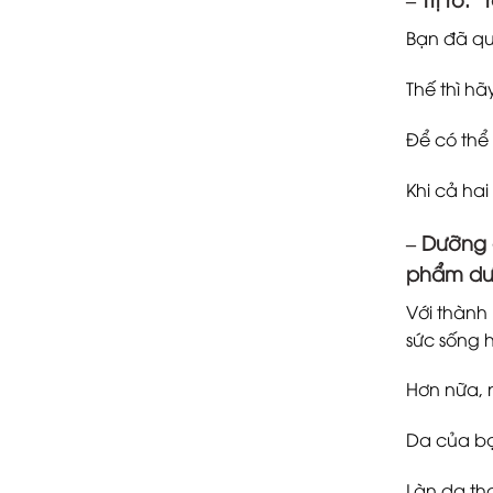
Bạn đã qu
Thế thì h
Để có thể
Khi cả hai
–
Dưỡng d
phẩm dưỡ
Với thành
sức sống 
Hơn nữa, n
Da của bạ
Làn da th