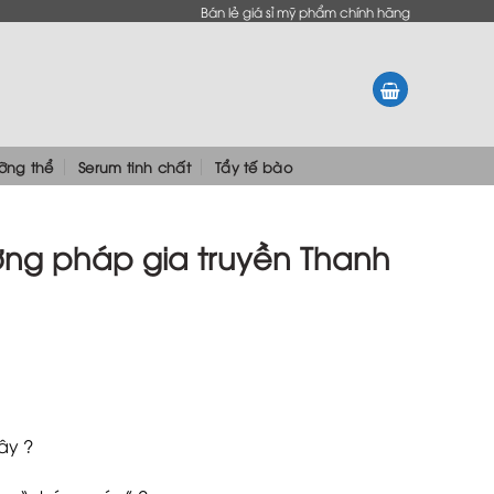
Bán lẻ giá sỉ mỹ phẩm chính hãng
ưỡng thể
Serum tinh chất
Tẩy tế bào
ng pháp gia truyền Thanh
ây ?