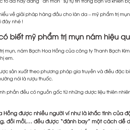
 tố da này đang “ăn mòn” sự tự tin trong bạn và khiến 
hiểu về giải pháp hàng đầu cho làn da – mỹ phẩm trị m
 đây nhé !
có biết mỹ phẩm trị mụn nám hiệu q
rị mụn, nám Bạch Hoa Hồng của công ty Thanh Bạch Kim Đ
hị em.
 được sản xuất theo phương pháp gia truyền và điều đặc b
hường nói là rượu thuốc.
ành phần đều có nguồn gốc từ những dược liệu thiên nhiên
 Hồng được nhiều người ví như là khắc tinh của đ
g, đồi mồi,… đều được “đánh bay” một cách dễ 