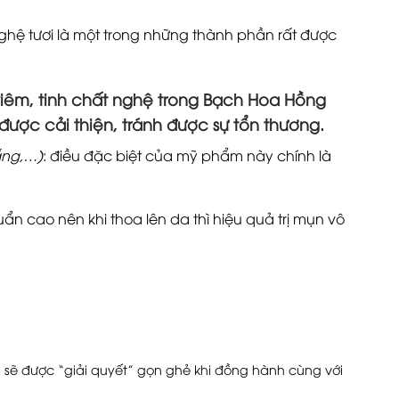
ghệ tươi là một trong những thành phần rất được
iêm, tinh chất nghệ trong Bạch Hoa Hồng
được cải thiện, tránh được sự tổn thương.
ắng,…)
: điều đặc biệt của mỹ phẩm này chính là
 cao nên khi thoa lên da thì hiệu quả trị mụn vô
sẽ được “giải quyết” gọn ghẻ khi đồng hành cùng với