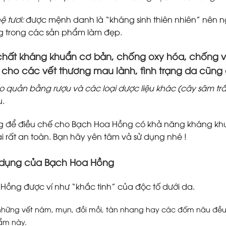
 tươi:
được mệnh danh là “kháng sinh thiên nhiên” nên n
 trong các sản phẩm làm đẹp.
 chất kháng khuẩn cơ bản, chống oxy hóa, chống v
 cho các vết thương mau lành, tình trạng da cũng 
 quản bằng rượu và các loại dược liệu khác (cây sâm tr
u.
 để điều chế cho Bạch Hoa Hồng có khả năng kháng khuẩn
ại rất an toàn. Bạn hãy yên tâm vả sử dụng nhé !
dụng của Bạch Hoa Hồng
Hồng được ví như “khắc tinh” của độc tố dưới da.
những vết nám, mụn, đồi mồi, tàn nhang hay các đốm nâu đều 
ẩm này.