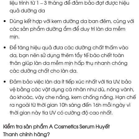
liệu trình từ 1 – 3 tháng để đảm bảo đạt được hiệu
quả dưỡng da
Dùng kết hợp với kem dưỡng da ban đêm, cùng với
các sản phẩm dưỡng ẩm để duy trì làn da mềm
mịn.
Để tăng hiệu quả đưa các dưỡng chất thấm vào
da, bạn nên sử dụng thêm tẩy tế bào chết toàn
thân giúp làn da mềm mịn hấp thụ nhanh chóng
các dưỡng chất cho làn da.
Đảm bảo việc làn da ít tiếp xúc nhất với tia UV, bảo
vệ bằng các vật dụng cá nhân như dù, nóng vành,
áo khoác, váy che nắng, kem chống nắng. Hạn chế
ra ngoài từ thời gian 10h sáng đến 16h mỗi ngày vì
thời gian này tia UV có cường độ cao nhất.
Kiểm tra sản phẩm A Cosmetics Serum Huyết
Thanh
chính hãng?