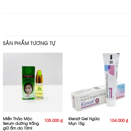
SẢN PHẨM TƯƠNG TỰ
Miền Thảo Mộc
Klenzit Gel Ngừa
105.000
₫
104.000
₫
Serum dưỡng trắng
Mụn 15g
giử ẩm da 10ml