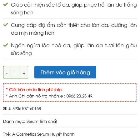
Giúp cải thiện sắc tố da, giúp phục hồi làn da trắng
sáng hơn
Cung cấp độ ẩm cần thiết cho làn da, dưỡng làn
da mịn màng hơn
Ngăn ngừa lão hoá da, giúp làn da tươi tắn giàu
sức sống
A Cosmetics Serum Huyết Thanh 30ml số lượng
Thêm vào giỏ hàng
* Giá trên chưa tính phí ship.
* Anh Chị cần hỗ trợ nhắn e : 0966.23.23.49.
SKU:
8936107160168
Danh mục:
Serum tinh chất
Thẻ:
A Cosmetics Serum Huyết Thanh