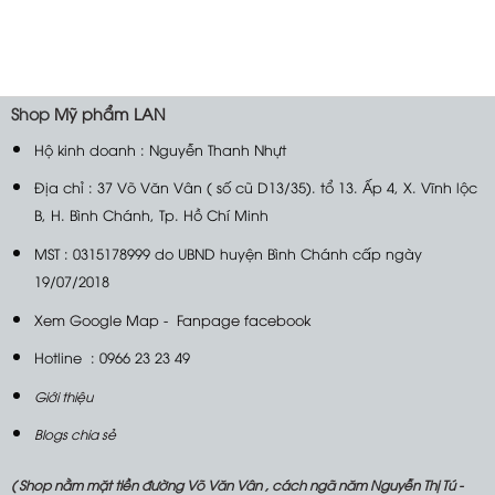
Shop
Mỹ phẩm LAN
Hộ kinh doanh : Nguyễn Thanh Nhựt
Địa chỉ : 37 Võ Văn Vân ( số cũ D13/35). tổ 13. Ấp 4, X. Vĩnh lộc
B, H. Bình Chánh, Tp. Hồ Chí Minh
MST : 0315178999 do UBND huyện Bình Chánh cấp ngày
19/07/2018
Xem Google Map
-
Fanpage facebook
Hotline : 0966 23 23 49
Giới thiệu
Blogs chia sẻ
( Shop nằm mặt tiền đường Võ Văn Vân , cách ngã năm Nguyễn Thị Tú -