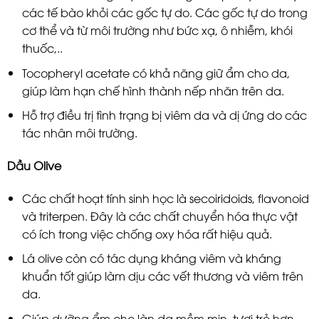
các tế bào khỏi các gốc tự do. Các gốc tự do trong
cơ thể và từ môi trường như bức xạ, ô nhiễm, khói
thuốc,..
Tocopheryl acetate có khả năng giữ ẩm cho da,
giúp làm hạn chế hình thành nếp nhăn trên da.
Hỗ trợ điều trị tình trạng bị viêm da và dị ứng do các
tác nhân môi trường.
Dầu Olive
Các chất hoạt tính sinh học là secoiridoids, flavonoid
và triterpen. Đây là các chất chuyển hóa thực vật
có ích trong việc chống oxy hóa rất hiệu quả.
Lá olive còn có tác dụng kháng viêm và kháng
khuẩn tốt giúp làm dịu các vết thương và viêm trên
da.
Giúp dưỡng ẩm cho làn da mềm mịn, tươi trẻ hơn