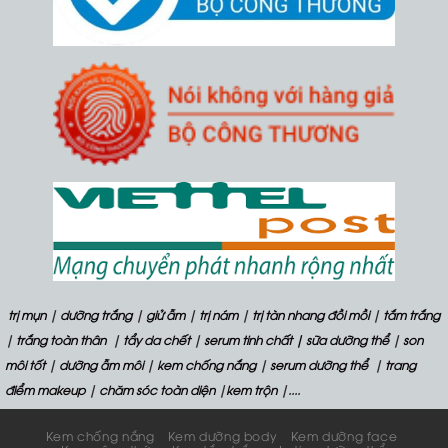
trị mụn
|
dưỡng trắng
|
giử ẫm
|
trị nám
|
trị tàn nhang đồi mồi
|
tắm trắng
|
trắng toàn thân
|
tẩy da chết
|
serum tinh chất
| sữa dưỡng thể
|
son
môi tốt
|
dưỡng ẫm môi
|
kem chống nắng
|
serum dưỡng thể
|
trang
điểm makeup
|
chăm sóc toàn diện
|
kem trộn
|....
Kem chống nắng
Kem dưỡng body
Kem dưỡng face