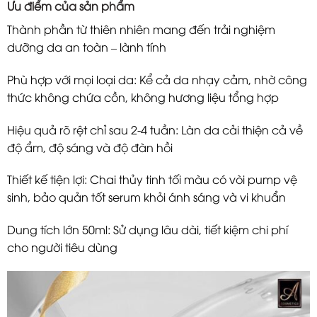
Ưu điểm của sản phẩm
Thành phần từ thiên nhiên mang đến trải nghiệm
dưỡng da an toàn – lành tính
Phù hợp với mọi loại da: Kể cả da nhạy cảm, nhờ công
thức không chứa cồn, không hương liệu tổng hợp
Hiệu quả rõ rệt chỉ sau 2-4 tuần: Làn da cải thiện cả về
độ ẩm, độ sáng và độ đàn hồi
Thiết kế tiện lợi: Chai thủy tinh tối màu có vòi pump vệ
sinh, bảo quản tốt serum khỏi ánh sáng và vi khuẩn
Dung tích lớn 50ml: Sử dụng lâu dài, tiết kiệm chi phí
cho người tiêu dùng