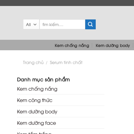
Skip
to
content
Tìm
kiếm:
Kem chống nắng
Kem dưỡng body
Trang chủ
Serum tinh chất
/
Danh mục sản phẩm
Kem chống nắng
Kem công thức
Kem dưỡng body
Kem dưỡng face