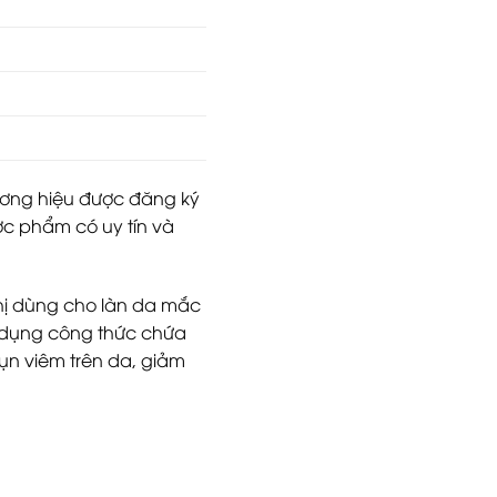
ương hiệu được đăng ký
ợc phẩm có uy tín và
hị dùng cho làn da mắc
p dụng công thức chứa
ụn viêm trên da, giảm