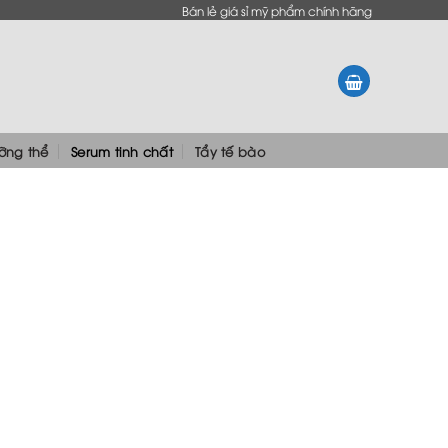
Bán lẻ giá sỉ mỹ phẩm chính hãng
ưỡng thể
Serum tinh chất
Tẩy tế bào