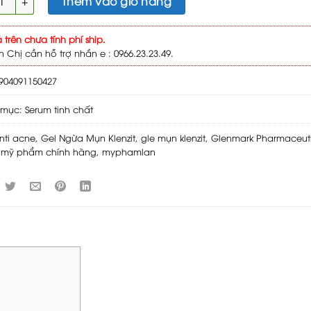
Thêm vào giỏ hàng
á trên chưa tính phí ship.
h Chị cần hỗ trợ nhắn e : 0966.23.23.49.
904091150427
 mục:
Serum tinh chất
nti acne
,
Gel Ngừa Mụn Klenzit
,
gle mụn klenzit
,
Glenmark Pharmaceuti
,
mỹ phẩm chính hãng
,
myphamlan