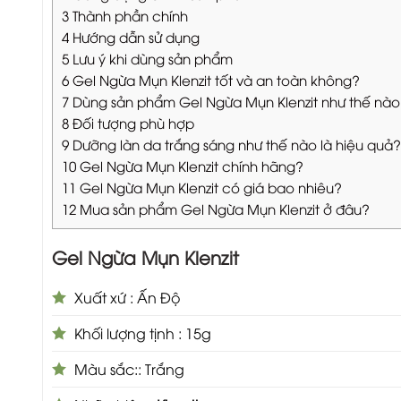
3
Thành phần chính
4
Hướng dẫn sử dụng
5
Lưu ý khi dùng sản phẩm
6
Gel Ngừa Mụn Klenzit tốt và an toàn không?
7
Dùng sản phẩm Gel Ngừa Mụn Klenzit như thế nào
8
Đối tượng phù hợp
9
Dưỡng làn da trắng sáng như thế nào là hiệu quả?
10
Gel Ngừa Mụn Klenzit chính hãng?
11
Gel Ngừa Mụn Klenzit có giá bao nhiêu?
12
Mua sản phẩm Gel Ngừa Mụn Klenzit ở đâu?
Gel Ngừa Mụn Klenzit
Xuất xứ : Ấn Độ
Khối lượng tịnh : 15g
Màu sắc:: Trắng