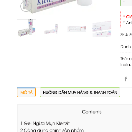
* Gi
* An
SKU:
8
Danh
Thẻ:
a
india
MÔ TẢ
HƯỚNG DẪN MUA HÀNG & THANH TOÁN
Contents
1
Gel Ngừa Mụn Klenzit
2
Công dụng chính sản phẩm