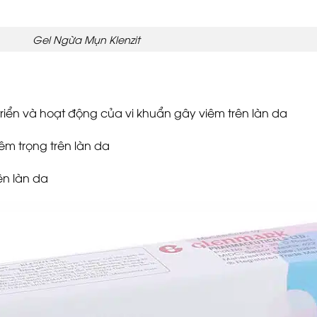
Gel Ngừa Mụn Klenzit
iển và hoạt động của vi khuẩn gây viêm trên làn da
êm trọng trên làn da
ên làn da