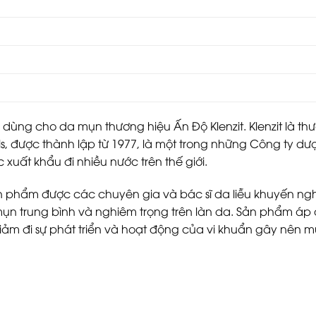
ng cho da mụn thương hiệu Ấn Độ Klenzit. Klenzit là th
, được thành lập từ 1977, là một trong những Công ty dư
uất khẩu đi nhiều nước trên thế giới.
n phẩm được các chuyên gia và bác sĩ da liễu khuyến ng
mụn trung bình và nghiêm trọng trên làn da. Sản phẩm á
iảm đi sự phát triển và hoạt động của vi khuẩn gây nên m