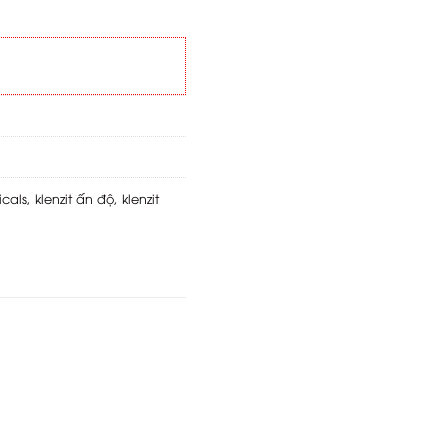
cals
,
klenzit ấn độ
,
klenzit