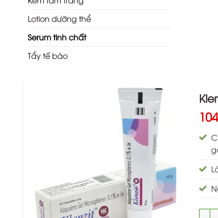
Kem tắm trắng
Lotion dưỡng thể
Serum tinh chất
Tẩy tế bào
Kle
10
C
g
L
N
Klenz