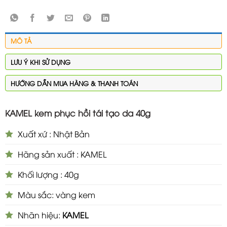
MÔ TẢ
LƯU Ý KHI SỬ DỤNG
HƯỚNG DẪN MUA HÀNG & THANH TOÁN
KAMEL kem phục hồi tái tạo da 40g
Xuất xứ : Nhật Bản
Hãng sản xuất : KAMEL
Khối lượng : 40g
Màu sắc: vàng kem
Nhãn hiệu:
KAMEL