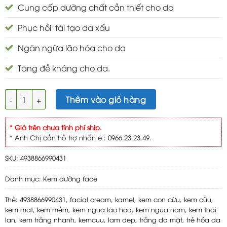
Cung cấp dưỡng chất cần thiết cho da
Phục hồi tái tạo da xấu
Ngăn ngừa lão hóa cho da
Tăng đề kháng cho da.
KAMEL kem phục hồi tái tạo da 40g số lượng
Thêm vào giỏ hàng
* Giá trên chưa tính phí ship.
* Anh Chị cần hỗ trợ nhắn e : 0966.23.23.49.
SKU:
4938866990431
Danh mục:
Kem dưỡng face
Thẻ:
4938866990431
,
facial cream
,
kamel
,
kem con cừu
,
kem cừu
,
kem mat
,
kem mềm
,
kem ngua lao hoa
,
kem ngua nam
,
kem thai
lan
,
kem trắng nhanh
,
kemcuu
,
lam dep
,
trắng da mặt
,
trẻ hóa da