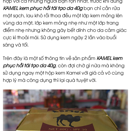
hợp với cả những người bận rộn nhất, trước khi dùng
KAMEL kem phục hồi tái tạo da 40g
bạn chỉ cần rửa
mặt sạch, lau khô rồi thoa đều một lớp kem mỏng lên
vùng da mặt, lớp kem mỏng nhẹ như một lớp trang
điểm nhẹ nhưng không gây bết dính cho da cảm giác
cực kì thoải mái. Sử dụng kem ngày 2 lần vào buổi
sáng và tối.
Trên đây là một số thông tin về sản phẩm
KAMEL kem
phục hồi tái tạo da 40g
,
còn đợi chờ gì nữa mà không
sử dụng ngay một hộp kem Kamel với giá cả vô cùng
hợp lý mà công dụng thì lại quá tuyệt vời.