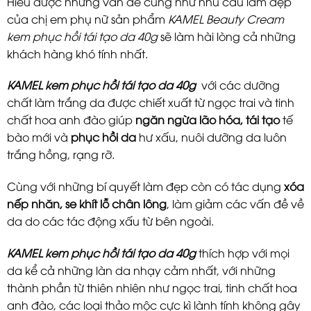
Hiểu được những vấn đề cũng như nhu cầu làm đẹp
của chị em phụ nữ sản phẩm
KAMEL Beauty Cream
kem phục hồi tái tạo da 40g
sẽ làm hài lòng cả những
khách hàng khó tính nhất.
KAMEL kem phục hồi tái tạo da 40g
với các dưỡng
chất làm trắng da được chiết xuất từ ngọc trai và tinh
chất hoa anh đào giúp
ngăn ngừa lão hóa, tái tạo
tế
bào mới
và
phục hồi da
hư xấu, nuôi dưỡng da luôn
trắng hồng, rạng rỡ.
Cùng với những bí quyết làm đẹp còn có tác dụng
xóa
nếp nhăn, se khít lỗ chân lông
, làm giảm các vấn đề về
da do các tác động xấu từ bên ngoài.
KAMEL kem phục hồi tái tạo da 40g
thích hợp với mọi
da kể cả những làn da nhạy cảm nhất, với những
thành phần từ thiên nhiên như ngọc trai, tinh chất hoa
anh đào, các loại thảo mộc cực kì lành tính không gây