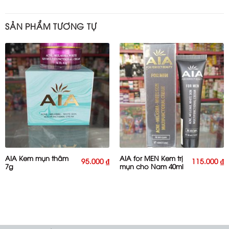
SẢN PHẨM TƯƠNG TỰ
AIA Kem mụn thâm
AIA for MEN Kem trị
95.000
₫
115.000
₫
7g
mụn cho Nam 40ml