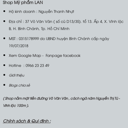
Shop
Mỹ phẩm LAN
Hộ kinh doanh : Nguyễn Thanh Nhựt
Địa chỉ : 37 Võ Văn Vân ( số cũ D13/35). tổ 13. Ấp 4, X. Vĩnh lộc
B, H. Bình Chánh, Tp. Hồ Chí Minh
MST : 0315178999 do UBND huyện Bình Chánh cấp ngày
19/07/2018
Xem Google Map
-
Fanpage facebook
Hotline : 0966 23 23 49
Giới thiệu
Blogs chia sẻ
( Shop nằm mặt tiền đường Võ Văn Vân , cách ngã năm Nguyễn Thị Tú -
Vĩnh lộc 100m ).
Chính sách &
Qui định :