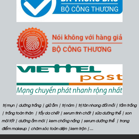
trị mụn
|
dưỡng trắng
|
giử ẫm
|
trị nám
|
trị tàn nhang đồi mồi
|
tắm trắng
|
trắng toàn thân
|
tẩy da chết
|
serum tinh chất
| sữa dưỡng thể
|
son
môi tốt
|
dưỡng ẫm môi
|
kem chống nắng
|
serum dưỡng thể
|
trang
điểm makeup
|
chăm sóc toàn diện
|
kem trộn
|....