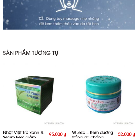
SẢN PHẨM TƯƠNG TỰ
Nhật Việt Trà xanh &
W.Leza – Kem dưỡng
95.000
₫
52.000
₫
Serum kem giảm
trắng da chống