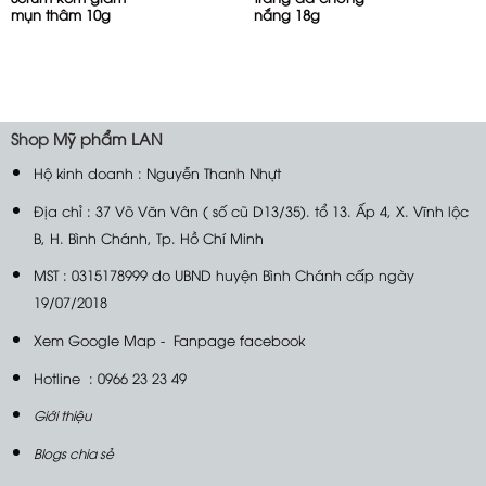
mụn thâm 10g
nắng 18g
Shop
Mỹ phẩm LAN
Hộ kinh doanh : Nguyễn Thanh Nhựt
Địa chỉ : 37 Võ Văn Vân ( số cũ D13/35). tổ 13. Ấp 4, X. Vĩnh lộc
B, H. Bình Chánh, Tp. Hồ Chí Minh
MST : 0315178999 do UBND huyện Bình Chánh cấp ngày
19/07/2018
Xem Google Map
-
Fanpage facebook
Hotline : 0966 23 23 49
Giới thiệu
Blogs chia sẻ