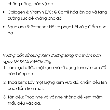
chống nắng, bảo vệ da.
Collagen & Vitamin E/C: Giúp trẻ hóa làn da và tăng
cường sức đề kháng cho da.
Squalane & Pathenol: Hỗ trợ phục hồi và giữ ẩm cho
da.
Hướng dẫn sử dụng Kem dưỡng sáng mờ thâm ban
ngày DAKAMI KWHITE 30g :
Làm sạch: Rửa mặt sạch và sử dụng toner/serum để
cân bằng da.
Thoa kem: Lấy một lượng kem vừa đủ, chấm đều lên
các điểm trên mặt.
Tán đều: Thoa nhẹ và vỗ nhẹ nhàng để kem thẩm
thấu đều vào da.