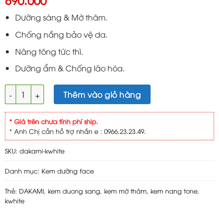
Dưỡng sáng & Mờ thâm.
Chống nắng bảo vệ da.
Nâng tông tức thì.
Dưỡng ẩm & Chống lão hóa.
DAKAMI KWHITE kem dưỡng sáng mờ thâm ban ngày 30g số l
Thêm vào giỏ hàng
* Giá trên chưa tính phí ship.
* Anh Chị cần hỗ trợ nhắn e : 0966.23.23.49.
SKU:
dakami-kwhite
Danh mục:
Kem dưỡng face
Thẻ:
DAKAMI
,
kem duong sang
,
kem mờ thâm
,
kem nang tone
,
kwhite