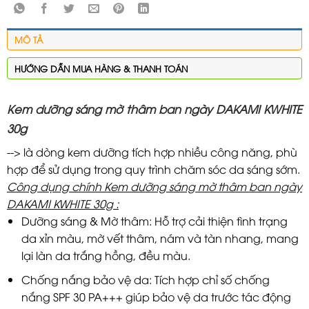
MÔ TẢ
HƯỚNG DẪN MUA HÀNG & THANH TOÁN
Kem dưỡng sáng mờ thâm ban ngày DAKAMI KWHITE
30g
--> là dòng kem dưỡng tích hợp nhiều công năng, phù
hợp để sử dụng trong quy trình chăm sóc da sáng sớm.
Công dụng chính Kem dưỡng sáng mờ thâm ban ngày
DAKAMI KWHITE 30g :
Dưỡng sáng & Mờ thâm: Hỗ trợ cải thiện tình trạng
da xỉn màu, mờ vết thâm, nám và tàn nhang, mang
lại làn da trắng hồng, đều màu.
Chống nắng bảo vệ da: Tích hợp chỉ số chống
nắng SPF 30 PA+++ giúp bảo vệ da trước tác động