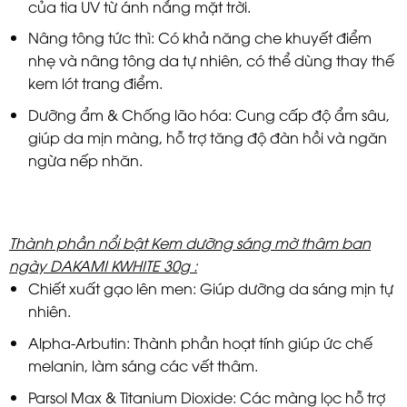
của tia UV từ ánh nắng mặt trời.
Nâng tông tức thì: Có khả năng che khuyết điểm
nhẹ và nâng tông da tự nhiên, có thể dùng thay thế
kem lót trang điểm.
Dưỡng ẩm & Chống lão hóa: Cung cấp độ ẩm sâu,
giúp da mịn màng, hỗ trợ tăng độ đàn hồi và ngăn
ngừa nếp nhăn.
Thành phần nổi bật Kem dưỡng sáng mờ thâm ban
ngày DAKAMI KWHITE 30g :
Chiết xuất gạo lên men: Giúp dưỡng da sáng mịn tự
nhiên.
Alpha-Arbutin: Thành phần hoạt tính giúp ức chế
melanin, làm sáng các vết thâm.
Parsol Max & Titanium Dioxide: Các màng lọc hỗ trợ