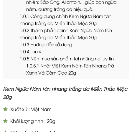
nhiên: Sáp Ong, Allantoin,.. giúp bạn ngừa
nám, dưỡng trắng da hiệu quả.
1.0.1
Công dụng chính Kem Ngừa Nám tàn
nhang trắng da Miền Thảo Mộc 20g
1.0.2
Thành phần chính Kem Ngừa Nám tàn
nhang trắng da Miền Thảo Mộc 20g
1.0.3
Hướng dẫn sử dụng
1.0.4
Lưu ý
1.0.5
Nên mua sản phẩm tại những nơi uy tín
1.0.5.1
Nhật Việt Kem Nám Tàn Nhang Trà
Xanh Và Cám Gạo 20g
Kem Ngừa Nám tàn nhang trắng da Miền Thảo Mộc
20g
Xuất xứ : Việt Nam
Khối lượng tịnh : 20g