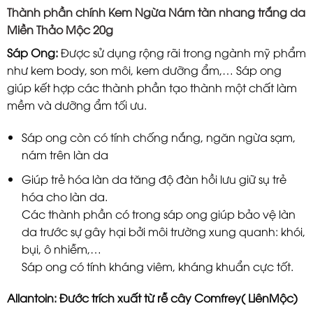
Thành phần chính Kem Ngừa Nám tàn nhang trắng da
Miền Thảo Mộc 20g
Sáp Ong:
Được sử dụng rộng rãi trong ngành mỹ phẩm
như kem body, son môi, kem dưỡng ẩm,… Sáp ong
giúp kết hợp các thành phần tạo thành một chất làm
mềm và dưỡng ẩm tối ưu.
Sáp ong còn có tính chống nắng, ngăn ngừa sạm,
nám trên làn da
Giúp trẻ hóa làn da tăng độ đàn hồi lưu giữ sụ trẻ
hóa cho làn da.
Các thành phần có trong sáp ong giúp bảo vệ làn
da trước sự gây hại bởi môi trường xung quanh: khói,
bụi, ô nhiễm,…
Sáp ong có tính kháng viêm, kháng khuẩn cực tốt.
Allantoin: Đước trích xuất từ rễ cây Comfrey( LiênMộc)