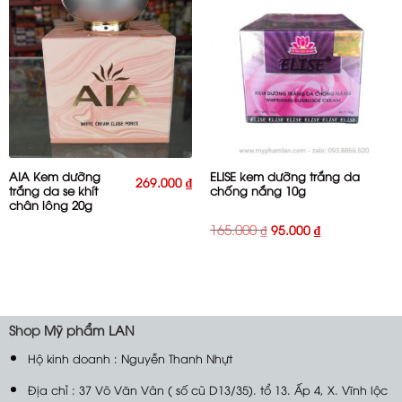
AIA Kem dưỡng
ELISE kem dưỡng trắng da
269.000
₫
trắng da se khít
chống nắng 10g
chân lông 20g
Giá
Giá
165.000
₫
95.000
₫
gốc
hiện
là:
tại
165.000 ₫.
là:
95.000 ₫.
Shop
Mỹ phẩm LAN
Hộ kinh doanh : Nguyễn Thanh Nhựt
Địa chỉ : 37 Võ Văn Vân ( số cũ D13/35). tổ 13. Ấp 4, X. Vĩnh lộc