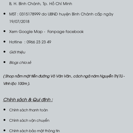
B, H. Bình Chánh, Tp. Hồ Chí Minh
MST : 0315178999 do UBND huyện Bình Chánh cấp ngày
19/07/2018
Xem Google Map
-
Fanpage facebook
Hotline : 0966 23 23 49
Giới thiệu
Blogs chia sẻ
( Shop nằm mặt tiền đường Võ Văn Vân , cách ngã năm Nguyễn Thị Tú -
Vĩnh lộc 100m ).
Chính sách &
Qui định :
Chính sách thanh toán
Chình sách vận chuyển
Chính sách bảo mật thông tin