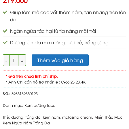
Giúp làm mờ các vết thâm nám, tàn nhang trên làn
da
Ngăn ngừa tác hại từ tia nắng mặt trời
Dưỡng làn da mịn màng, tươi trẻ, trắng sáng
Miền Thảo Mộc Kem Ngừa Nám tàn nhang trắng da 20g số l
Thêm vào giỏ hàng
* Giá trên chưa tính phí ship.
* Anh Chị cần hỗ trợ nhắn e : 0966.23.23.49.
SKU:
8936139350193
Danh mục:
Kem dưỡng face
Thẻ:
dưỡng trắng da
,
kem nam
,
malasma cream
,
Miền Thảo Mộc
Kem Ngừa Nám Trắng Da