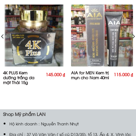
4K PLUS Kem
AIA for MEN Kem trị
145.000
₫
115.000
₫
dưỡng trắng da
mụn cho Nam 40ml
mặt Thái 15g
Shop
Mỹ phẩm LAN
Hộ kinh doanh : Nguyễn Thanh Nhựt
Địa chỉ : 37 Võ Văn Vân ( số cũ D13/35). tổ 13. Ấp 4, X. Vĩnh lộc