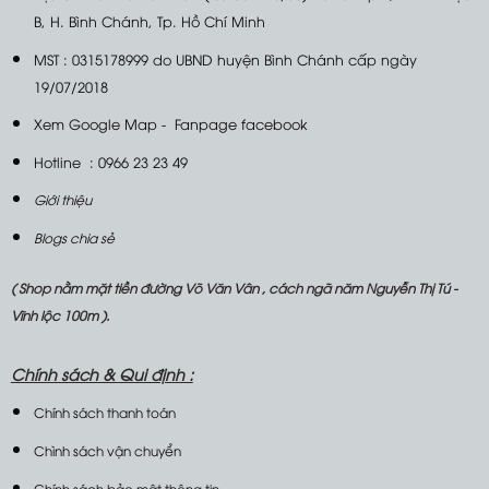
B, H. Bình Chánh, Tp. Hồ Chí Minh
MST : 0315178999 do UBND huyện Bình Chánh cấp ngày
19/07/2018
Xem Google Map
-
Fanpage facebook
Hotline : 0966 23 23 49
Giới thiệu
Blogs chia sẻ
( Shop nằm mặt tiền đường Võ Văn Vân , cách ngã năm Nguyễn Thị Tú -
Vĩnh lộc 100m ).
Chính sách &
Qui định :
Chính sách thanh toán
Chình sách vận chuyển
Chính sách bảo mật thông tin