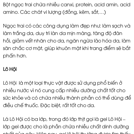
Bột ngọc trai chứa nhiều canxi, protein, acid amin, acid
amino. Các chát vi lượng (đồng, kẽm, sắt,…)
Ngọc trai có các công dụng làm đẹp như: làm sạch và
làm trắng da, duy trì làn da mịn màng, tăng độ đàn
hồi, giảm vết nhăn cho da, ngăn ngừa lão hóa da, làm
săn chắc cơ mặt, giúp khuôn mặt khi trang điểm sẽ bắt
phấn hơn.
Lô Hội
Lô Hội là một loại thực vật được sử dụng phổ biến ở
nhiều nước vì nó cung cấp nhiều dưỡng chất tốt cho
sức khỏe và có chứa nhiều thành phần có thể dùng để
điều chế thuốc. Đặc biệt, rất tốt cho da.
Lá Lô Hội có ba lớp, trong đó lớp thịt gọi là gel Lô Hội –
lớp gel được cho là phần chứa nhiều chất dinh dưỡng
nhất của cây. Hiện nay, gel lô hội thường được tìm thấy