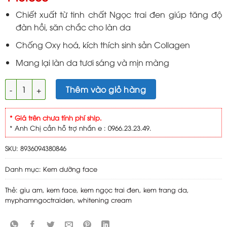
Chiết xuất từ tinh chất Ngọc trai đen giúp tăng độ
đàn hồi, săn chắc cho làn da
Chống Oxy hoá, kích thích sinh sản Collagen
Mang lại làn da tươi sáng và mịn màng
Ngọc trai đen kem trắng da giữ ẩm 12g số lượng
Thêm vào giỏ hàng
* Giá trên chưa tính phí ship.
* Anh Chị cần hỗ trợ nhắn e : 0966.23.23.49.
SKU:
8936094380846
Danh mục:
Kem dưỡng face
Thẻ:
giu am
,
kem face
,
kem ngọc trai đen
,
kem trang da
,
myphamngoctraiden
,
whitening cream