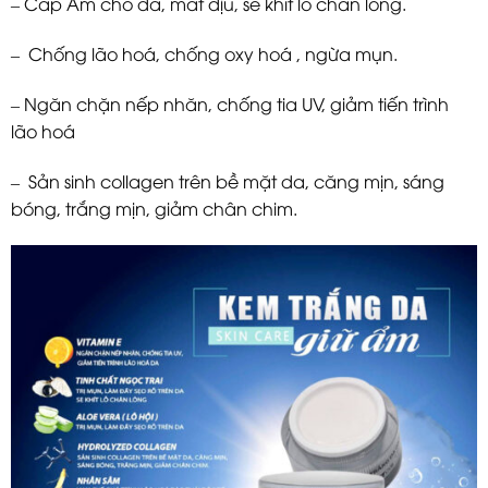
– Cấp Ẩm cho da, mát dịu, se khít lỗ chân lông.
– Chống lão hoá, chống oxy hoá , ngừa mụn.
– Ngăn chặn nếp nhăn, chống tia UV, giảm tiến trình
lão hoá
– Sản sinh collagen trên bề mặt da, căng mịn, sáng
bóng, trắng mịn, giảm chân chim.