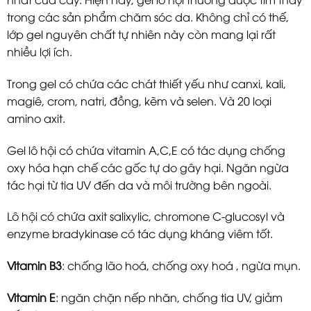
trong các sản phẩm chăm sóc da. Không chỉ có thế,
lớp gel nguyên chất tự nhiên này còn mang lại rất
nhiều lợi ích.
Trong gel có chứa các chát thiết yếu như canxi, kali,
magiê, crom, natri, đồng, kẽm và selen. Và 20 loại
amino axit.
Gel lô hội có chứa vitamin A,C,E có tác dụng chống
oxy hóa hạn chế các gốc tự do gây hại. Ngăn ngừa
tác hại từ tia UV đến da và môi trường bên ngoài.
Lô hội có chứa axit salixylic, chromone C-glucosyl và
enzyme bradykinase có tác dụng kháng viêm tốt.
Vitamin B3
: chống lão hoá, chống oxy hoá , ngừa mụn.
Vitamin E
: ngăn chặn nếp nhăn, chống tia UV, giảm