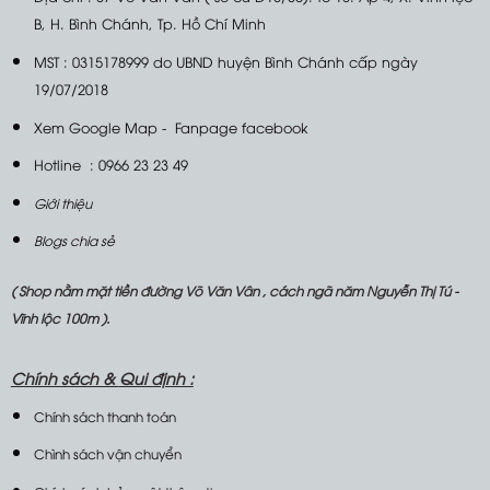
B, H. Bình Chánh, Tp. Hồ Chí Minh
MST : 0315178999 do UBND huyện Bình Chánh cấp ngày
19/07/2018
Xem Google Map
-
Fanpage facebook
Hotline : 0966 23 23 49
Giới thiệu
Blogs chia sẻ
( Shop nằm mặt tiền đường Võ Văn Vân , cách ngã năm Nguyễn Thị Tú -
Vĩnh lộc 100m ).
Chính sách &
Qui định :
Chính sách thanh toán
Chình sách vận chuyển