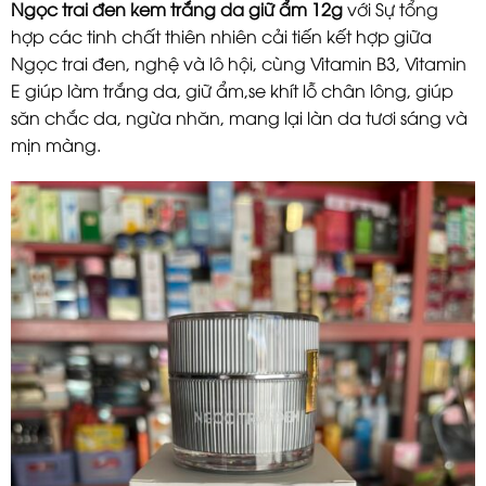
Ngọc trai đen kem trắng da giữ ẩm 12g
với Sự tổng
hợp các tinh chất thiên nhiên cải tiến kết hợp giữa
Ngọc trai đen, nghệ và lô hội, cùng Vitamin B3, Vitamin
E giúp làm trắng da, giữ ẩm,se khít lỗ chân lông, giúp
săn chắc da, ngừa nhăn, mang lại làn da tươi sáng và
mịn màng.