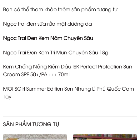
Bạn có thể tham khảo thêm sản phẩm tương tự
Ngọc trai đen sữa rửa mặt dưỡng da
Ngoc Trai Đen Kem Nám Chuyên Sâu
Ngoc Trai Đen Kem Trị Mụn Chuyên Sâu 18g
Kem Chống Nắng Kiềm Dầu ISK Perfect Protection Sun
Cream SPF 50+/PA+++ 70ml
MOI SGirl Summer Edition Son Nhung Lì Phú Quốc Cam
Tây
SẢN PHẨM TƯƠNG TỰ