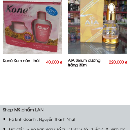
AIA Serum dưỡng
Koné Kem nám thái
40.000
₫
220.000
₫
trắng 30ml
Shop
Mỹ phẩm LAN
Hộ kinh doanh : Nguyễn Thanh Nhựt
Địa chỉ : 37 Võ Văn Vân ( số cũ D13/35). tổ 13. Ấp 4, X. Vĩnh lộc