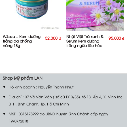
W.Leza – Kem dưỡng
Nhật Việt Trà xanh &
52.000
₫
95.000
₫
trắng da chống
Serum kem dưỡng
nắng 18g
trắng ngừa lão hóa
se khít chân lông
13g
Shop
Mỹ phẩm LAN
Hộ kinh doanh : Nguyễn Thanh Nhựt
Địa chỉ : 37 Võ Văn Vân ( số cũ D13/35). tổ 13. Ấp 4, X. Vĩnh lộc
B, H. Bình Chánh, Tp. Hồ Chí Minh
MST : 0315178999 do UBND huyện Bình Chánh cấp ngày
19/07/2018