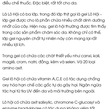
điều chế thuốc. Đặc biệt, rất tốt cho da.
Lá Lô Hội có ba lớp, trong đó lớp thịt gọi là gel Lô Hội –
lớp gel được cho là phần chứa nhiều chất dinh dưỡng
nhất của cây. Hiện nay, gel lô hội thường được tìm thấy
trong các sản phẩm chăm sóc da. Không chỉ có thế,
lớp gel nguyên chất tự nhiên này còn mang lại rất
nhiều lợi ích.
Trong gel có chứa các chát thiết yếu như canxi, kali,
magiê, crom, natri, đồng, kẽm và selen. Và 20 loại
amino axit.
Gel lô hội có chứa vitamin A,C,E có tác dụng chống
oxy hóa hạn chế các gốc tự do gây hại. Ngăn ngừa
tác hại từ tia UV đến da và môi trường bên ngoài.
Lô hội có chứa axit salixylic, chromone C-glucosyl và
enzyme bradykinase có tác dụng kháng viêm tốt.