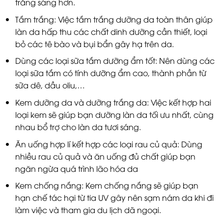
trắng sáng hơn.
Tắm trắng: Việc tắm trắng dưỡng da toàn thân giúp
làn da hấp thu các chất dinh dưỡng cần thiết, loại
bỏ các tê bào và bụi bẩn gây hạ trên da.
Dùng các loại sữa tắm dưỡng ẩm tốt: Nên dùng các
loại sữa tắm có tính dưỡng ẩm cao, thành phần từ
sữa dê, dầu oliu,…
Kem dưỡng da và dưỡng trắng da: Việc kết hợp hai
loại kem sẽ giúp bạn dưỡng làn da tối ưu nhất, cùng
nhau bổ trợ cho làn da tươi sáng.
Ăn uống hợp lí kết hợp các loại rau củ quả: Dùng
nhiều rau củ quả và ăn uống đủ chất giúp bạn
ngăn ngừa quá trình lão hóa da
Kem chống nắng: Kem chống nắng sẽ giúp bạn
hạn chế tác hại từ tia UV gây nên sạm nám da khi đi
làm việc và tham gia du lịch dã ngoại.