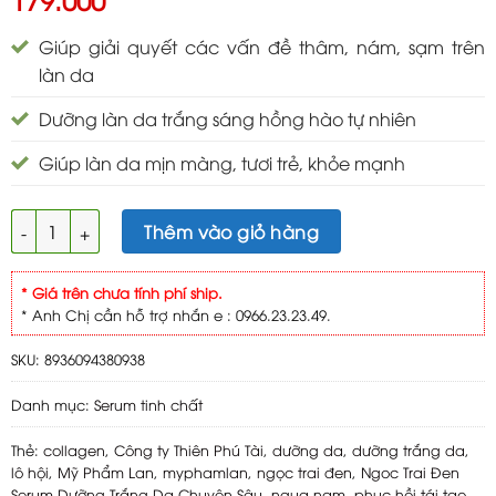
Giúp giải quyết các vấn đề thâm, nám, sạm trên
làn da
Dưỡng làn da trắng sáng hồng hào tự nhiên
Giúp làn da mịn màng, tươi trẻ, khỏe mạnh
Ngoc Trai Đen Serum Dưỡng Trắng Da Chuyên Sâu 40ml số lư
Thêm vào giỏ hàng
* Giá trên chưa tính phí ship.
* Anh Chị cần hỗ trợ nhắn e : 0966.23.23.49.
SKU:
8936094380938
Danh mục:
Serum tinh chất
Thẻ:
collagen
,
Công ty Thiên Phú Tài
,
dưỡng da
,
dưỡng trắng da
,
lô hội
,
Mỹ Phẩm Lan
,
myphamlan
,
ngọc trai đen
,
Ngoc Trai Đen
Serum Dưỡng Trắng Da Chuyên Sâu
,
ngua nam
,
phục hồi tái tạo