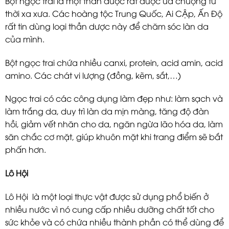
Bột ngọc trai là một thần dược rất được ưa chuộng từ
thời xa xưa. Các hoàng tộc Trung Quốc, Ai CẬp, Ấn Độ
rất tin dùng loại thần dược này để chăm sóc làn da
của mình.
Bột ngọc trai chứa nhiều canxi, protein, acid amin, acid
amino. Các chát vi lượng (đồng, kẽm, sắt,…)
Ngọc trai có các công dụng làm đẹp như: làm sạch và
làm trắng da, duy trì làn da mịn màng, tăng độ đàn
hồi, giảm vết nhăn cho da, ngăn ngừa lão hóa da, làm
săn chắc cơ mặt, giúp khuôn mặt khi trang điểm sẽ bắt
phấn hơn.
Lô Hội
Lô Hội là một loại thực vật được sử dụng phổ biến ở
nhiều nước vì nó cung cấp nhiều dưỡng chất tốt cho
sức khỏe và có chứa nhiều thành phần có thể dùng để