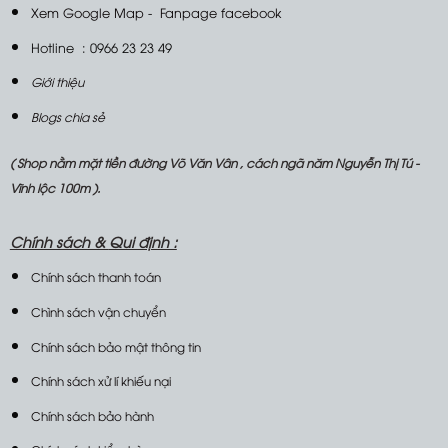
Xem Google Map
-
Fanpage facebook
Hotline : 0966 23 23 49
Giới thiệu
Blogs chia sẻ
( Shop nằm mặt tiền đường Võ Văn Vân , cách ngã năm Nguyễn Thị Tú -
Vĩnh lộc 100m ).
Chính sách &
Qui định :
Chính sách thanh toán
Chình sách vận chuyển
Chính sách bảo mật thông tin
Chính sách xử lí khiếu nại
Chính sách bảo hành