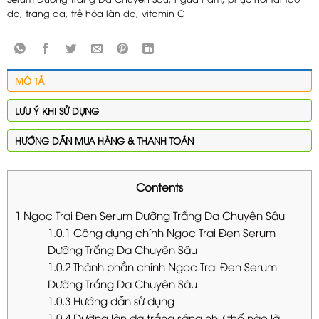
da
,
trang da
,
trẻ hóa làn da
,
vitamin C
MÔ TẢ
LƯU Ý KHI SỬ DỤNG
HƯỚNG DẪN MUA HÀNG & THANH TOÁN
Contents
1
Ngoc Trai Đen Serum Dưỡng Trắng Da Chuyên Sâu
1.0.1
Công dụng chính Ngoc Trai Đen Serum
Dưỡng Trắng Da Chuyên Sâu
1.0.2
Thành phần chính Ngoc Trai Đen Serum
Dưỡng Trắng Da Chuyên Sâu
1.0.3
Hướng dẫn sử dụng
1.0.4
Dưỡng làn da trắng sáng như thế nào là