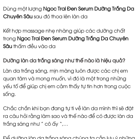
Dùng một lượng
Ngoc Trai Đen Serum Dưỡng Trắng Da
Chuyên Sâu
sau đó thoa lên làn da
Kết hợp massage nhẹ nhàng giúp các dưỡng chất
trong
Ngoc Trai Đen Serum Dưỡng Trắng Da Chuyên
Sâu
thấm đều vào da
Dưỡng làn da trắng sáng như thế nào là hiệu quả?
Làn da trắng sáng, mịn màng luôn được các chị em
quan tâm và mong muốn, vì đó là một trong những
yếu tố để giúp chị em cảm thấy tự tin hơn trong cuộc
sống.
Chắc chắn khi bạn đang tự ti về làn da mình thì sẽ đặt
ra câu hỏi rằng làm sao và thế nào để có được làn da
trắng sáng như ” cô ấy “,…
Để dưỡng làn da trắng sáng chúng ta cần lưu ý những