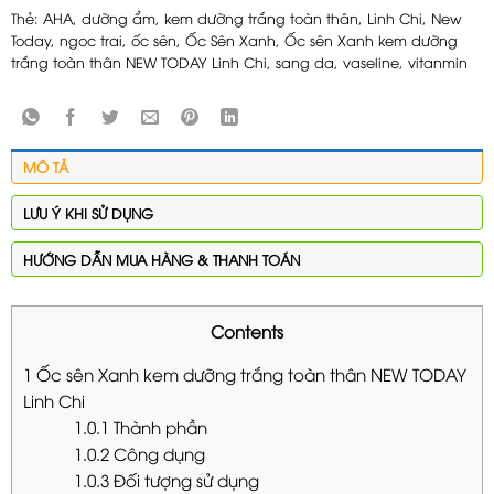
Thẻ:
AHA
,
dưỡng ẩm
,
kem dưỡng trắng toàn thân
,
Linh Chi
,
New
Today
,
ngoc trai
,
ốc sên
,
Ốc Sên Xanh
,
Ốc sên Xanh kem dưỡng
trắng toàn thân NEW TODAY Linh Chi
,
sang da
,
vaseline
,
vitanmin
MÔ TẢ
LƯU Ý KHI SỬ DỤNG
HƯỚNG DẪN MUA HÀNG & THANH TOÁN
Contents
1
Ốc sên Xanh kem dưỡng trắng toàn thân NEW TODAY
Linh Chi
1.0.1
Thành phần
1.0.2
Công dụng
1.0.3
Đối tượng sử dụng