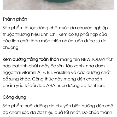
Thành phần
Sản phẩm thuộc dòng chăm sóc da chuyên nghiệp
thuộc thương hiệu Linh Chi. Kem có sự phối hợp của
các tinh chất thảo mộc thiên nhiên luôn được sự ưa
chuộng.
Kem dưỡng trắng toàn thân
mang tên NEW TODAY tích
hợp loạt tinh chất nhầy ốc sên, táo xanh, nha đam,
ngọc trai vitamin A, E, B3, vaseline và các dưỡng chất
bổ sung khác. Công thức này mang đến cho sản
phẩm yếu tố dồi dào AHA nuôi dưỡng da tự nhiên.
Công dụng
Sản phẩm nuôi dưỡng da chuyên biệt, hướng đến chế
độ chăm sóc da đạt hiệu quả tốt nhất. Do chứa thành