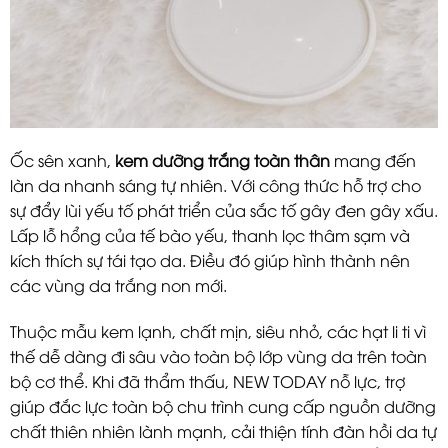
Ốc sên xanh,
kem dưỡng trắng toàn thân
mang đến
làn da nhanh sáng tự nhiên. Với công thức hỗ trợ cho
sự đẩy lùi yếu tố phát triển của sắc tố gây đen gây xấu.
Lấp lỗ hổng của tế bào yếu, thanh lọc thâm sạm và
kích thích sự tái tạo da. Điều đó giúp hình thành nên
các vùng da trắng non mới.
Thuộc mẫu kem lạnh, chất mịn, siêu nhỏ, các hạt li ti vì
thế dễ dàng đi sâu vào toàn bộ lớp vùng da trên toàn
bộ cơ thể. Khi đã thẩm thấu, NEW TODAY nỗ lực, trợ
giúp đắc lực toàn bộ chu trình cung cấp nguồn dưỡng
chất thiên nhiên lành mạnh, cải thiện tính đàn hồi da tự