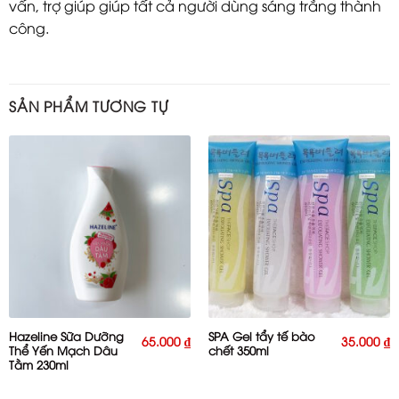
vấn, trợ giúp giúp tất cả người dùng sáng trắng thành
công.
SẢN PHẨM TƯƠNG TỰ
Hazeline Sữa Dưỡng
SPA Gel tẩy tế bào
65.000
₫
35.000
₫
Thể Yến Mạch Dâu
chết 350ml
Tằm 230ml