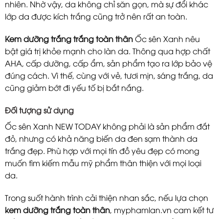
nhiên. Nhờ vậy, da không chỉ săn gọn, mà sự đổi khác
lớp da được kích trắng cũng trở nên rất an toàn.
Kem dưỡng trắng trắng toàn thân
Ốc sên Xanh nêu
bật giá trị khỏe mạnh cho làn da. Thông qua hợp chất
AHA, cấp dưỡng, cấp ẩm, sản phẩm tạo ra lớp bảo vệ
đúng cách. Vì thế, cùng với vẻ, tươi mịn, sáng trắng, da
cũng giảm bớt đi yếu tố bị bắt nắng.
Đối tượng sử dụng
Ốc sên Xanh NEW TODAY không phải là sản phẩm đắt
đỏ, nhưng có khả năng biến da đen sạm thành da
trắng đẹp. Phù hợp với mọi tín đồ yêu đẹp có mong
muốn tìm kiếm mẫu mỹ phẩm thân thiện với mọi loại
da.
Trong suốt hành trình cải thiện nhan sắc, nếu lựa chọn
kem dưỡng trắng toàn thân
,
myphamlan.vn cam kết tư