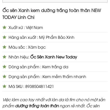
Ốc sên Xanh kem dưỡng trắng toàn thân NEW
TODAY Linh Chi
Xuất xứ : Việt Nam
Hãng sản xuất : Mỹ Phẩm Bảo Xinh
Màu sắc : Xám bạc
Nhãn hiệu:
Ốc Sên Xanh New Today
Dòng sản phẩm : Kem trắng da
Dạng sản phẩm : Kem mềm thấm nhanh
Mã SKU : 8938504811421
Việc làm cao tay nhất với làn da là tìm cho nó một sản
phẩm
dưỡng trắng toàn thân
ngon rẻ nhất. Ốc sên