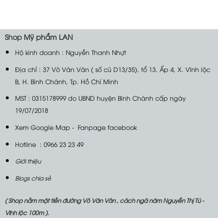
Shop
Mỹ phẩm LAN
Hộ kinh doanh : Nguyễn Thanh Nhựt
Địa chỉ : 37 Võ Văn Vân ( số cũ D13/35). tổ 13. Ấp 4, X. Vĩnh lộc
B, H. Bình Chánh, Tp. Hồ Chí Minh
MST : 0315178999 do UBND huyện Bình Chánh cấp ngày
19/07/2018
Xem Google Map
-
Fanpage facebook
Hotline : 0966 23 23 49
Giới thiệu
Blogs chia sẻ
( Shop nằm mặt tiền đường Võ Văn Vân , cách ngã năm Nguyễn Thị Tú -
Vĩnh lộc 100m ).