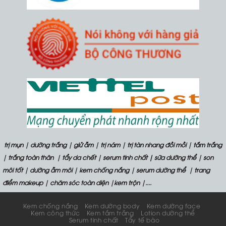
trị mụn
|
dưỡng trắng
|
giử ẫm
|
trị nám
|
trị tàn nhang đồi mồi
|
tắm trắng
|
trắng toàn thân
|
tẩy da chết
|
serum tinh chất
| sữa dưỡng thể
|
son
môi tốt
|
dưỡng ẫm môi
|
kem chống nắng
|
serum dưỡng thể
|
trang
điểm makeup
|
chăm sóc toàn diện
|
kem trộn
|....
Kem chống nắng
Kem dưỡng body
Kem dưỡng face
Kem công thức
Kem tắm trắng
Lotion dưỡng thể
Serum tinh chất
Tẩy tế bào