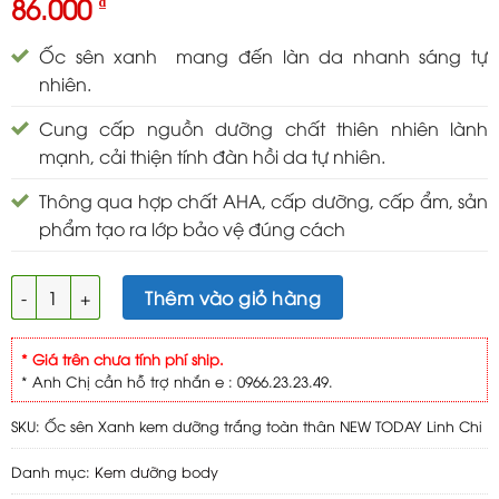
86.000
₫
Ốc sên xanh mang đến làn da nhanh sáng tự
nhiên.
Cung cấp nguồn dưỡng chất thiên nhiên lành
mạnh, cải thiện tính đàn hồi da tự nhiên.
Thông qua hợp chất AHA, cấp dưỡng, cấp ẩm, sản
phẩm tạo ra lớp bảo vệ đúng cách
NEW TODAY Kem dưỡng trắng toàn thân Ốc sên Xanh 80g số 
Thêm vào giỏ hàng
* Giá trên chưa tính phí ship.
* Anh Chị cần hỗ trợ nhắn e : 0966.23.23.49.
SKU:
Ốc sên Xanh kem dưỡng trắng toàn thân NEW TODAY Linh Chi
Danh mục:
Kem dưỡng body