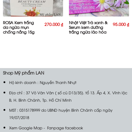
ROSA Kem trắng
Nhật Việt Trà xanh &
270.000
₫
95.000
₫
da ngừa mụn
Serum kem dưỡng
chống nắng 15g
trắng ngừa lão hóa
se khít chân lông
13g
Shop
Mỹ phẩm LAN
Hộ kinh doanh : Nguyễn Thanh Nhựt
Địa chỉ : 37 Võ Văn Vân ( số cũ D13/35). tổ 13. Ấp 4, X. Vĩnh lộc
B, H. Bình Chánh, Tp. Hồ Chí Minh
MST : 0315178999 do UBND huyện Bình Chánh cấp ngày
19/07/2018
Xem Google Map
-
Fanpage facebook