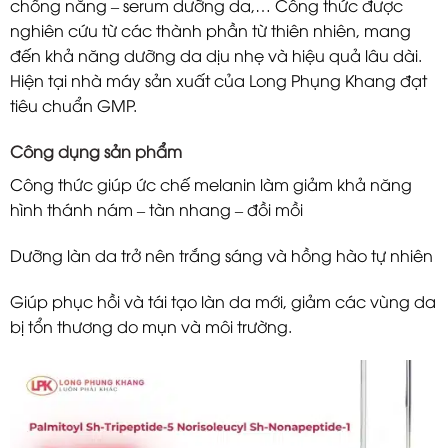
chống nắng – serum dưỡng da,… Công thức được
nghiên cứu từ các thành phần từ thiên nhiên, mang
đến khả năng dưỡng da dịu nhẹ và hiệu quả lâu dài.
Hiện tại nhà máy sản xuất của Long Phụng Khang đạt
tiêu chuẩn GMP.
Công dụng sản phẩm
Công thức giúp ức chế melanin làm giảm khả năng
hình thánh nám – tàn nhang – đồi mồi
Dưỡng làn da trở nên trắng sáng và hồng hào tự nhiên
Giúp phục hồi và tái tạo làn da mới, giảm các vùng da
bị tổn thương do mụn và môi trường.