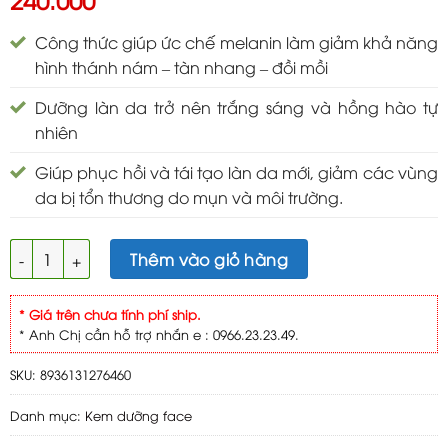
Công thức giúp ức chế melanin làm giảm khả năng
hình thánh nám – tàn nhang – đồi mồi
Dưỡng làn da trở nên trắng sáng và hồng hào tự
nhiên
Giúp phục hồi và tái tạo làn da mới, giảm các vùng
da bị tổn thương do mụn và môi trường.
OLY HT Luxury X3 Vitamin B5 kem Ngừa Nám Tàn Nhang Đồi Mồ
Thêm vào giỏ hàng
* Giá trên chưa tính phí ship.
* Anh Chị cần hỗ trợ nhắn e : 0966.23.23.49.
SKU:
8936131276460
Danh mục:
Kem dưỡng face