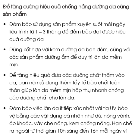
Để tăng cường hiệu quả chống nắng dưỡng da cùng
sản phẩm
Đảm bảo sử dụng sản phẩm xuyên suốt mỗi ngày
liệu trình từ 1 – 3 tháng để đảm bảo đạt được hiệu
quả dưỡng da
Dùng kết hợp với kem dưỡng da ban đêm, cùng với
các sản phẩm dưỡng ẩm để duy trì làn da mềm
mịn.
Để tăng hiệu quả đưa các dưỡng chất thấm vào
da, bạn nên sử dụng thêm tẩy tế bào chết toàn
thân giúp làn da mềm mịn hấp thụ nhanh chóng
các dưỡng chất cho làn da.
Đảm bảo việc làn da ít tiếp xúc nhất với tia UV, bảo
vệ bằng các vật dụng cá nhân như dù, nóng vành,
áo khoác, váy che nắng, kem chống nắng. Hạn chế
ra ngoài từ thời gian 10h sáng đến 16h mỗi ngày vì