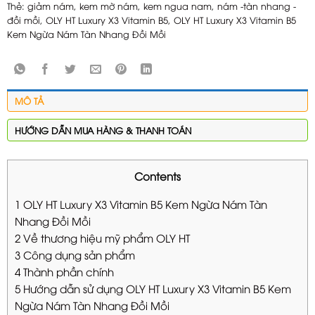
Thẻ:
giảm nám
,
kem mờ nám
,
kem ngua nam
,
nám -tàn nhang -
đồi mồi
,
OLY HT Luxury X3 Vitamin B5
,
OLY HT Luxury X3 Vitamin B5
Kem Ngừa Nám Tàn Nhang Đồi Mồi
MÔ TẢ
HƯỚNG DẪN MUA HÀNG & THANH TOÁN
Contents
1
OLY HT Luxury X3 Vitamin B5 Kem Ngừa Nám Tàn
Nhang Đồi Mồi
2
Về thương hiệu mỹ phẩm OLY HT
3
Công dụng sản phẩm
4
Thành phần chính
5
Hướng dẫn sử dụng OLY HT Luxury X3 Vitamin B5 Kem
Ngừa Nám Tàn Nhang Đồi Mồi