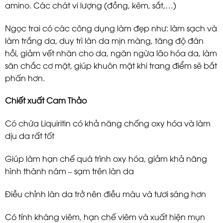
amino. Các chát vi lượng (đồng, kẽm, sắt,…)
Ngọc trai có các công dụng làm đẹp như: làm sạch và
làm trắng da, duy trì làn da mịn màng, tăng độ đàn
hồi, giảm vết nhăn cho da, ngăn ngừa lão hóa da, làm
săn chắc cơ mặt, giúp khuôn mặt khi trang điểm sẽ bắt
phấn hơn.
Chiết xuất Cam Thảo
Có chứa Liquiritin có khả năng chống oxy hóa và làm
dịu da rất tốt
Giúp làm hạn chế quá trình oxy hóa, giảm khả năng
hình thành nám – sạm trên làn da
Điều chỉnh làn da trở nên điều màu và tươi sáng hơn
Có tính kháng viêm, hạn chế viêm và xuất hiện mụn