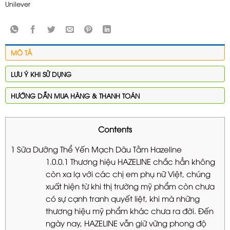
Unilever
MÔ TẢ
LƯU Ý KHI SỬ DỤNG
HƯỚNG DẪN MUA HÀNG & THANH TOÁN
Contents
1
Sữa Dưỡng Thể Yến Mạch Dâu Tằm Hazeline
1.0.0.1
Thương hiệu HAZELINE chắc hẳn không
còn xa lạ với các chị em phụ nữ Việt, chúng
xuất hiện từ khi thị trường mỹ phẩm còn chưa
có sự cạnh tranh quyết liệt, khi mà những
thương hiệu mỹ phẩm khác chưa ra đời. Đến
ngày nay, HAZELINE vẫn giữ vững phong độ