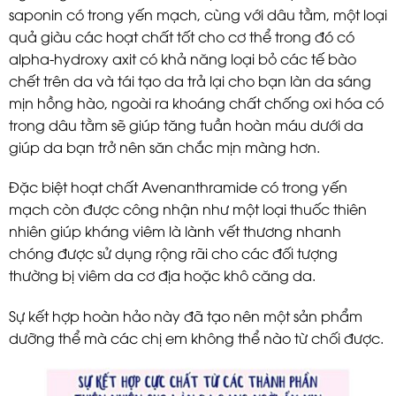
saponin có trong yến mạch, cùng với dâu tằm, một loại
quả giàu các hoạt chất tốt cho cơ thể trong đó có
alpha-hydroxy axit có khả năng loại bỏ các tế bào
chết trên da và tái tạo da trả lại cho bạn làn da sáng
mịn hồng hào, ngoài ra khoáng chất chống oxi hóa có
trong dâu tằm sẽ giúp tăng tuần hoàn máu dưới da
giúp da bạn trở nên săn chắc mịn màng hơn.
Đặc biệt hoạt chất Avenanthramide có trong yến
mạch còn được công nhận như một loại thuốc thiên
nhiên giúp kháng viêm là lành vết thương nhanh
chóng được sử dụng rộng rãi cho các đối tượng
thường bị viêm da cơ địa hoặc khô căng da.
Sự kết hợp hoàn hảo này đã tạo nên một sản phẩm
dưỡng thể mà các chị em không thể nào từ chối được.