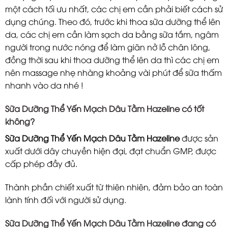
một cách tối ưu nhất, các chị em cần phải biết cách sử
dụng chúng. Theo đó, trước khi thoa sữa dưỡng thể lên
da, các chị em cần làm sạch da bằng sữa tắm, ngâm
người trong nước nóng để làm giãn nở lỗ chân lông,
đồng thời sau khi thoa dưỡng thể lên da thì các chị em
nên massage nhẹ nhàng khoảng vài phút để sữa thấm
nhanh vào da nhé !
Sữa Dưỡng Thể Yến Mạch Dâu Tằm Hazeline có tốt
không?
Sữa Dưỡng Thể Yến Mạch Dâu Tằm Hazeline
được sản
xuất dưới dây chuyền hiện đại, đạt chuẩn GMP, được
cấp phép đầy đủ.
Thành phần chiết xuất từ thiên nhiên, đảm bảo an toàn
lành tính đối với người sử dụng.
Sữa Dưỡng Thể Yến Mạch Dâu Tằm Hazeline đang có