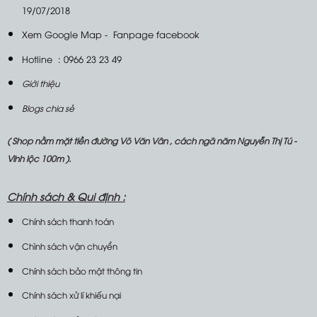
19/07/2018
Xem Google Map
-
Fanpage facebook
Hotline : 0966 23 23 49
Giới thiệu
Blogs chia sẻ
( Shop nằm mặt tiền đường Võ Văn Vân , cách ngã năm Nguyễn Thị Tú -
Vĩnh lộc 100m ).
Chính sách &
Qui định :
Chính sách thanh toán
Chình sách vận chuyển
Chính sách bảo mật thông tin
Chính sách xử lí khiếu nại