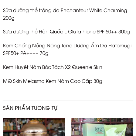
Sữa dưỡng thể trắng da Enchanteur White Charming
200g
Sữa dưỡng thể Hàn Quốc L-Glutathione SPF 50++ 300g
Kem Chống Nắng Nâng Tone Dưỡng Ẩm Da Hatomugi
SPF50+ PA++++ 70g
Kem Huyết Nám Bóc Tách X2 Queenie Skin
MQ Skin Melasma Kem Nám Cao Cấp 30g
SẢN PHẨM TƯƠNG TỰ