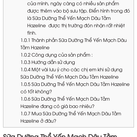
của mình, ngày càng có nhiều sản phẩm
được thêm vào bộ sưu tập. Điển hình trong đó
là Sữa Dưỡng Thể Yến Mạch Dâu Tằm
Hazeline được thị trường đón nhận rất nhiệt
tình.
1.0.1
Thành phần Sữa Dưỡng Thể Yến Mạch Dâu
Tằm Hazeline
1.0.2
Công dụng của sản phẩm :
1.0.3
Hướng dẫn sử dụng
1.0.4
Một vài lưu ý cho các chị em khi sử dụng
Sữa Dưỡng Thể Yến Mạch Dâu Tằm Hazeline
1.0.5
Sữa Dưỡng Thể Yến Mạch Dâu Tằm Hazeline
có tốt không?
1.0.6
Sữa Dưỡng Thể Yến Mạch Dâu Tằm
Hazeline đang có giá bao nhiêu?
1.0.7
Mua Sữa Dưỡng Thể Yến Mạch Dâu Tằm
Hazeline ở đâu?
Sữa Dưỡng Thể Yến Mạch Dâu Tằm