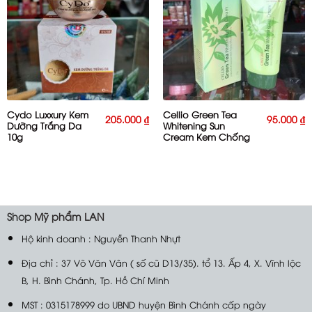
Cydo Luxxury Kem
Cellio Green Tea
205.000
₫
95.000
₫
Dưỡng Trắng Da
Whitening Sun
10g
Cream Kem Chống
Nắng 70g
Shop
Mỹ phẩm LAN
Hộ kinh doanh : Nguyễn Thanh Nhựt
Địa chỉ : 37 Võ Văn Vân ( số cũ D13/35). tổ 13. Ấp 4, X. Vĩnh lộc
B, H. Bình Chánh, Tp. Hồ Chí Minh
MST : 0315178999 do UBND huyện Bình Chánh cấp ngày