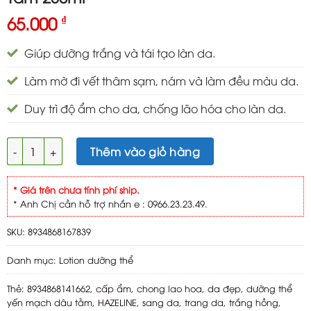
65.000
₫
Giúp dưỡng trắng và tái tạo làn da.
Làm mờ đi vết thâm sạm, nám và làm đều màu da.
Duy trì độ ẩm cho da, chống lão hóa cho làn da.
Hazeline Sữa Dưỡng Thể Yến Mạch Dâu Tằm 230ml số lượng
Thêm vào giỏ hàng
* Giá trên chưa tính phí ship.
* Anh Chị cần hỗ trợ nhắn e : 0966.23.23.49.
SKU:
8934868167839
Danh mục:
Lotion dưỡng thể
Thẻ:
8934868141662
,
cấp ẩm
,
chong lao hoa
,
da đẹp
,
dưỡng thể
yến mạch dâu tằm
,
HAZELINE
,
sang da
,
trang da
,
trắng hồng
,