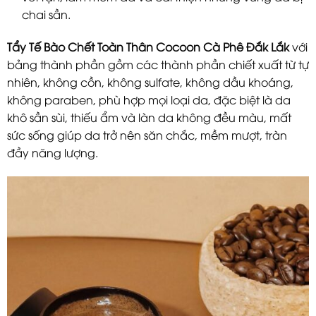
chai sần.
Tẩy Tế Bào Chết Toàn Thân Cocoon Cà Phê Đắk Lắk
với
bảng thành phần gồm các thành phần chiết xuất từ tự
nhiên, không cồn, không sulfate, không dầu khoáng,
không paraben, phù hợp mọi loại da, đặc biệt là da
khô sần sùi, thiếu ẩm và làn da không đều màu, mất
sức sống giúp da trở nên săn chắc, mềm mượt, tràn
đầy năng lượng.