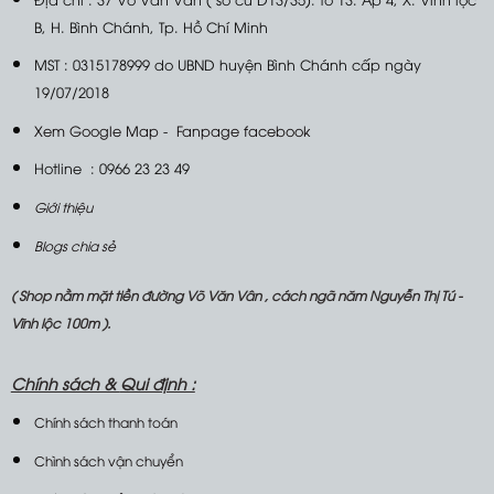
B, H. Bình Chánh, Tp. Hồ Chí Minh
MST : 0315178999 do UBND huyện Bình Chánh cấp ngày
19/07/2018
Xem Google Map
-
Fanpage facebook
Hotline : 0966 23 23 49
Giới thiệu
Blogs chia sẻ
( Shop nằm mặt tiền đường Võ Văn Vân , cách ngã năm Nguyễn Thị Tú -
Vĩnh lộc 100m ).
Chính sách &
Qui định :
Chính sách thanh toán
Chình sách vận chuyển