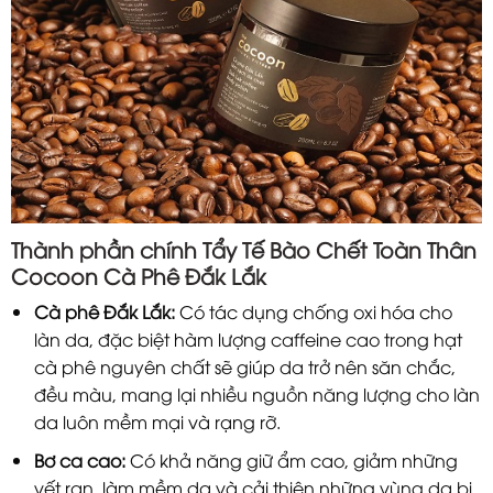
Thành phần chính Tẩy Tế Bào Chết Toàn Thân
Cocoon Cà Phê Đắk Lắk
Cà phê Đắk Lắk:
Có tác dụng chống oxi hóa cho
làn da, đặc biệt hàm lượng caffeine cao trong hạt
cà phê nguyên chất sẽ giúp da trở nên săn chắc,
đều màu, mang lại nhiều nguồn năng lượng cho làn
da luôn mềm mại và rạng rỡ.
Bơ ca cao:
Có khả năng giữ ẩm cao, giảm những
vết rạn, làm mềm da và cải thiện những vùng da bị