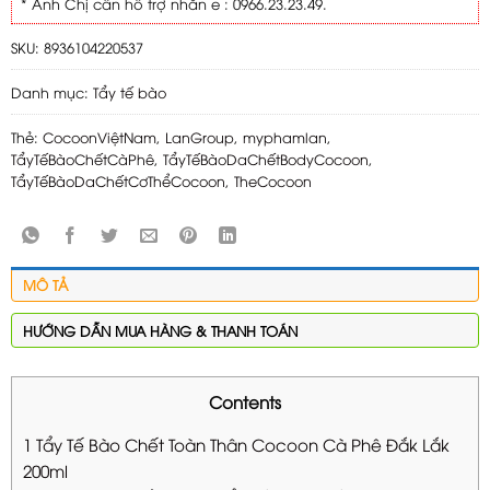
* Anh Chị cần hỗ trợ nhắn e : 0966.23.23.49.
SKU:
8936104220537
Danh mục:
Tẩy tế bào
Thẻ:
CocoonViệtNam
,
LanGroup
,
myphamlan
,
TẩyTếBàoChếtCàPhê
,
TẩyTếBàoDaChếtBodyCocoon
,
TẩyTếBàoDaChếtCơThểCocoon
,
TheCocoon
MÔ TẢ
HƯỚNG DẪN MUA HÀNG & THANH TOÁN
Contents
1
Tẩy Tế Bào Chết Toàn Thân Cocoon Cà Phê Đắk Lắk
200ml