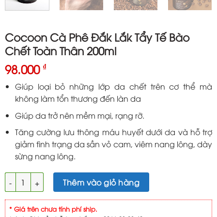
Cocoon Cà Phê Đắk Lắk Tẩy Tế Bào
Chết Toàn Thân 200ml
98.000
₫
Giúp loại bỏ những lớp da chết trên cơ thể mà
không làm tổn thương đến làn da
Giúp da trở nên mềm mại, rạng rỡ.
Tăng cường lưu thông máu huyết dưới da và hỗ trợ
giảm tình trạng da sần vỏ cam, viêm nang lông, dày
sừng nang lông.
Cocoon Cà Phê Đắk Lắk Tẩy Tế Bào Chết Toàn Thân 200ml số 
Thêm vào giỏ hàng
* Giá trên chưa tính phí ship.