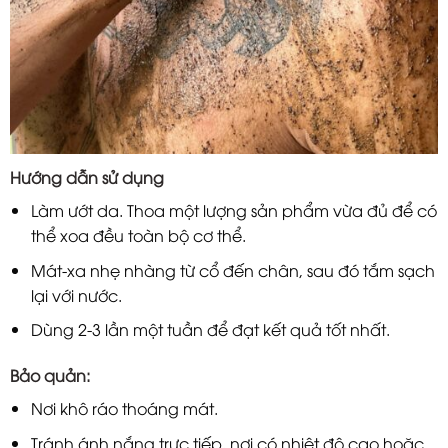
Hướng dẫn sử dụng
Làm ướt da. Thoa một lượng sản phẩm vừa đủ để có
thể xoa đều toàn bộ cơ thể.
Mát-xa nhẹ nhàng từ cổ đến chân, sau đó tắm sạch
lại với nước.
Dùng 2-3 lần một tuần để đạt kết quả tốt nhất.
Bảo quản:
Nơi khô ráo thoáng mát.
Tránh ánh nắng trực tiếp, nơi có nhiệt độ cao hoặc