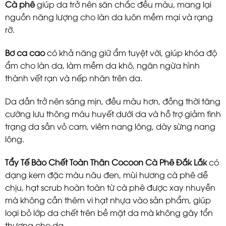
Cà phê
giúp da trở nên săn chắc đều màu, mang lại
nguồn năng lượng cho làn da luôn mềm mại và rạng
rỡ.
Bơ ca cao
có khả năng giữ ẩm tuyệt vời, giúp khóa độ
ẩm cho làn da, làm mềm da khô, ngăn ngừa hình
thành vết rạn và nếp nhăn trên da.
Da dần trở nên sáng mịn, đều màu hơn, đồng thời tăng
cường lưu thông máu huyết dưới da và hỗ trợ giảm tình
trạng da sần vỏ cam, viêm nang lông, dày sừng nang
lông.
Tẩy Tế Bào Chết Toàn Thân Cocoon Cà Phê Đắk Lắk
có
dạng kem đặc màu nâu đen, mùi hương cà phê dễ
chịu, hạt scrub hoàn toàn từ cà phê được xay nhuyễn
mà không cần thêm vi hạt nhựa vào sản phẩm, giúp
loại bỏ lớp da chết trên bề mặt da mà không gây tổn
thương cho da.