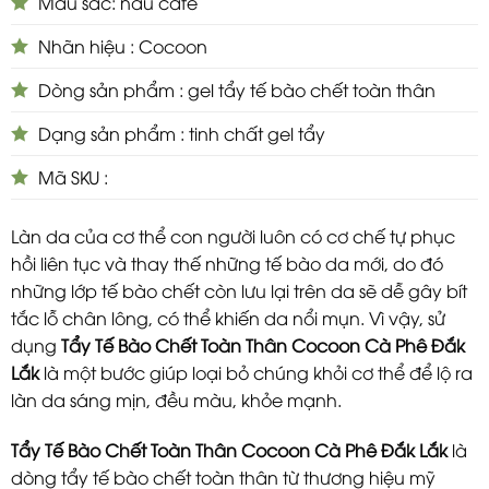
Màu sắc: nâu cafe
Nhãn hiệu : Cocoon
Dòng sản phẩm : gel tẩy tế bào chết toàn thân
Dạng sản phẩm : tinh chất gel tẩy
Mã SKU :
Làn da của cơ thể con người luôn có cơ chế tự phục
hồi liên tục và thay thế những tế bào da mới, do đó
những lớp tế bào chết còn lưu lại trên da sẽ dễ gây bít
tắc lỗ chân lông, có thể khiến da nổi mụn. Vì vậy, sử
dụng
Tẩy Tế Bào Chết Toàn Thân Cocoon Cà Phê Đắk
Lắk
là một bước giúp loại bỏ chúng khỏi cơ thể để lộ ra
làn da sáng mịn, đều màu, khỏe mạnh.
Tẩy Tế Bào Chết Toàn Thân Cocoon Cà Phê Đắk Lắk
là
dòng tẩy tế bào chết toàn thân từ thương hiệu mỹ