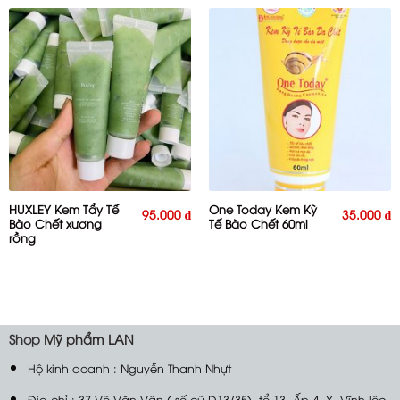
HUXLEY Kem Tẩy Tế
One Today Kem Kỳ
95.000
₫
35.000
₫
Bào Chết xương
Tế Bào Chết 60ml
rồng
Shop
Mỹ phẩm LAN
Hộ kinh doanh : Nguyễn Thanh Nhựt
Địa chỉ : 37 Võ Văn Vân ( số cũ D13/35). tổ 13. Ấp 4, X. Vĩnh lộc