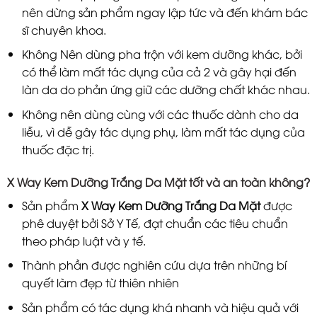
nên dừng sản phẩm ngay lập tức và đến khám bác
sĩ chuyên khoa.
Không Nên dùng pha trộn với kem dưỡng khác, bởi
có thể làm mất tác dụng của cả 2 và gây hại đến
làn da do phản ứng giữ các dưỡng chất khác nhau.
Không nên dùng cùng với các thuốc dành cho da
liễu, vì dễ gây tác dụng phụ, làm mất tác dụng của
thuốc đặc trị.
X Way Kem Dưỡng Trắng Da Mặt tốt và an toàn không?
Sản phẩm
X Way Kem Dưỡng Trắng Da Mặt
được
phê duyệt bởi Sở Y Tế, đạt chuẩn các tiêu chuẩn
theo pháp luật và y tế.
Thành phần được nghiên cứu dựa trên những bí
quyết làm đẹp từ thiên nhiên
Sản phẩm có tác dụng khá nhanh và hiệu quả với