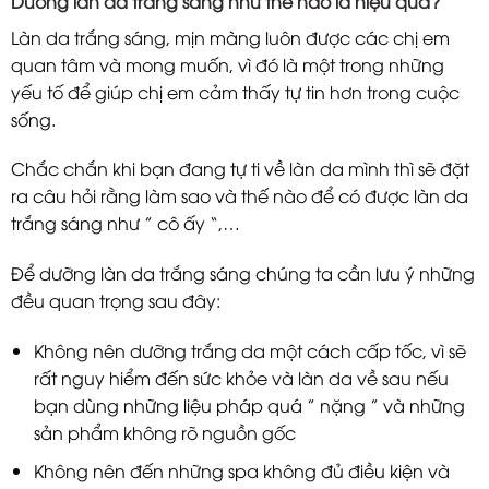
Dưỡng làn da trắng sáng như thế nào là hiệu quả?
Làn da trắng sáng, mịn màng luôn được các chị em
quan tâm và mong muốn, vì đó là một trong những
yếu tố để giúp chị em cảm thấy tự tin hơn trong cuộc
sống.
Chắc chắn khi bạn đang tự ti về làn da mình thì sẽ đặt
ra câu hỏi rằng làm sao và thế nào để có được làn da
trắng sáng như ” cô ấy “,…
Để dưỡng làn da trắng sáng chúng ta cần lưu ý những
đều quan trọng sau đây:
Không nên dưỡng trắng da một cách cấp tốc, vì sẽ
rất nguy hiểm đến sức khỏe và làn da về sau nếu
bạn dùng những liệu pháp quá ” nặng ” và những
sản phẩm không rõ nguồn gốc
Không nên đến những spa không đủ điều kiện và