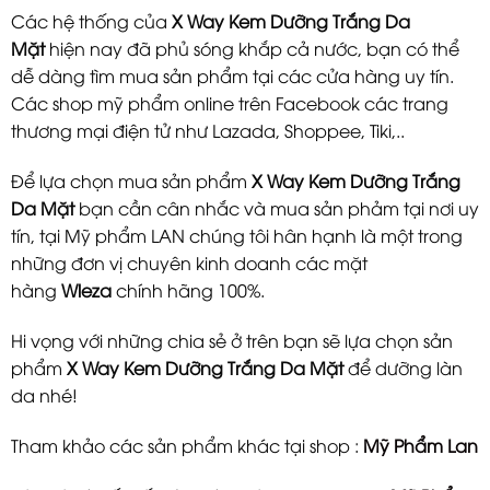
Các hệ thống của
X Way Kem Dưỡng Trắng Da
Mặt
hiện nay đã phủ sóng khắp cả nước, bạn có thể
dễ dàng tìm mua sản phẩm tại các cửa hàng uy tín.
Các shop mỹ phẩm online trên Facebook các trang
thương mại điện tử như Lazada, Shoppee, Tiki,..
Để lựa chọn mua sản phẩm
X Way Kem Dưỡng Trắng
Da Mặt
bạn cần cân nhắc và mua sản phảm tại nơi uy
tín, tại Mỹ phẩm LAN chúng tôi hân hạnh là một trong
những đơn vị chuyên kinh doanh các mặt
hàng
Wleza
chính hãng 100%.
Hi vọng với những chia sẻ ở trên bạn sẽ lựa chọn sản
phẩm
X Way Kem Dưỡng Trắng Da Mặt
để dưỡng làn
da nhé!
Tham khảo các sản phẩm khác tại shop :
Mỹ Phẩm Lan