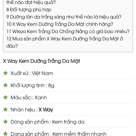
thế nào đạt hiệu quả?
8
Đối tượng phù hợp
9
Dưỡng làn da trắng sáng như thế nào là hiệu quả?
10
X Way Kem Dưỡng Trắng Da Mặt chính hãng?
11
Wleza Kem Trắng Da Chống Nắng có giá bao nhiêu?
12
Mua sản phẩm X Way Kem Dưỡng Trắng Da Mặt ở
đâu?
X Way Kem Dưỡng Trắng Da Mặt
Xuất xứ : Việt Nam
Khối lượng tịnh : 8g
Màu sắc:: Xanh
Nhãn hiệu :
X Way
Dòng sản phẩm : Kem trắng da
Dạng sản phẩm : Kem mềm thấm nhanh