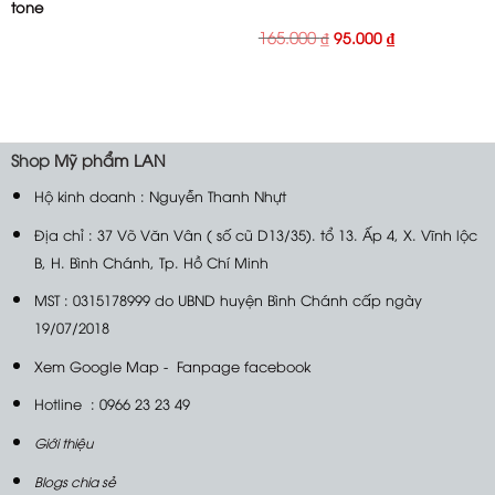
tone
Giá
Giá
165.000
₫
95.000
₫
gốc
hiện
là:
tại
165.000 ₫.
là:
95.000 ₫.
Shop
Mỹ phẩm LAN
Hộ kinh doanh : Nguyễn Thanh Nhựt
Địa chỉ : 37 Võ Văn Vân ( số cũ D13/35). tổ 13. Ấp 4, X. Vĩnh lộc
B, H. Bình Chánh, Tp. Hồ Chí Minh
MST : 0315178999 do UBND huyện Bình Chánh cấp ngày
19/07/2018
Xem Google Map
-
Fanpage facebook
Hotline : 0966 23 23 49
Giới thiệu
Blogs chia sẻ