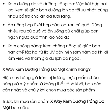
Kem dưỡng da và dưỡng trắng da: Việc kết hợp hai
loại kem sẽ giúp bạn dưỡng làn da tối ưu nhất, cùng
nhau bổ trợ cho làn da tươi sáng.
Ăn uống hợp lí kết hợp các loại rau củ quả: Dùng
nhiều rau củ quả và ăn uống đủ chất giúp bạn
ngăn ngừa quá trình lão hóa da
Kem chống nắng: Kem chống nắng sẽ giúp bạn
hạn chế tác hại từ tia UV gây nên sạm nám da khi đi
làm việc và tham gia du lịch dã ngoại.
X Way Kem Dưỡng Trắng Da Mặt
chính hãng?
Hiện nay hàng giả trên thị trường thực phẩm chức
năng và mỹ phẩm là không thể tránh khỏi, bạn nên
cân nhắc và chú ý khi chọn mua các sản phẩm
Trước khi mua sản phẩm
X Way Kem Dưỡng Trắng Da
Mặt
bạn cần: