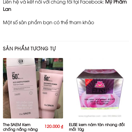
Liên hệ và kết nối với chúng tôi tại Facebook:
Mỹ Phẩm
Lan
Một số sản phẩm bạn có thể tham khảo
SẢN PHẨM TƯƠNG TỰ
The SAEM Kem
ELISE kem nám tàn nhang đồi
120.000
₫
chống nắng nâng
mồi 10g