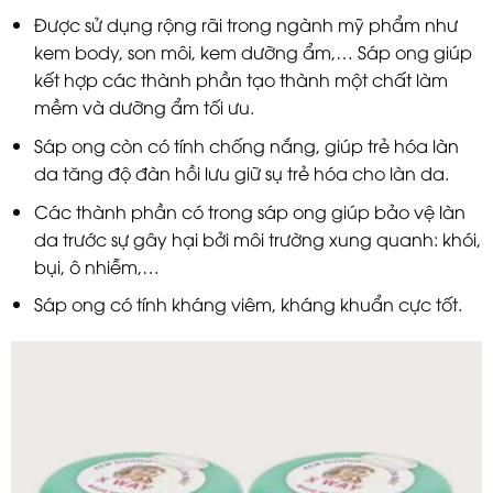
Được sử dụng rộng rãi trong ngành mỹ phẩm như
kem body, son môi, kem dưỡng ẩm,… Sáp ong giúp
kết hợp các thành phần tạo thành một chất làm
mềm và dưỡng ẩm tối ưu.
Sáp ong còn có tính chống nắng, giúp trẻ hóa làn
da tăng độ đàn hồi lưu giữ sụ trẻ hóa cho làn da.
Các thành phần có trong sáp ong giúp bảo vệ làn
da trước sự gây hại bởi môi trường xung quanh: khói,
bụi, ô nhiễm,…
Sáp ong có tính kháng viêm, kháng khuẩn cực tốt.