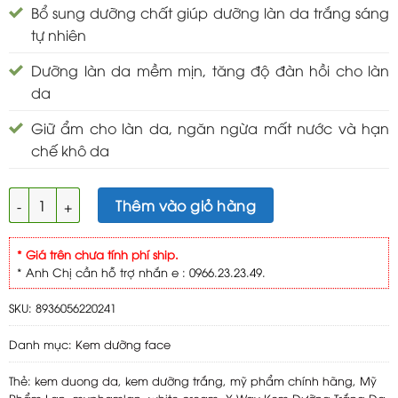
Bổ sung dưỡng chất giúp dưỡng làn da trắng sáng
tự nhiên
Dưỡng làn da mềm mịn, tăng độ đàn hồi cho làn
da
Giữ ẩm cho làn da, ngăn ngừa mất nước và hạn
chế khô da
X Way Kem Dưỡng Trắng Da Mặt 8g số lượng
Thêm vào giỏ hàng
* Giá trên chưa tính phí ship.
* Anh Chị cần hỗ trợ nhắn e : 0966.23.23.49.
SKU:
8936056220241
Danh mục:
Kem dưỡng face
Thẻ:
kem duong da
,
kem dưỡng trắng
,
mỹ phẩm chính hãng
,
Mỹ