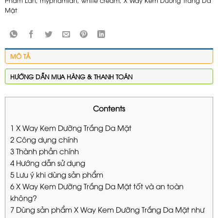
Phẩm Lan
,
myphamlan
,
white cream
,
X Way Kem Dưỡng Trắng Da
Mặt
MÔ TẢ
HƯỚNG DẪN MUA HÀNG & THANH TOÁN
Contents
1
X Way Kem Dưỡng Trắng Da Mặt
2
Công dụng chính
3
Thành phần chính
4
Hướng dẫn sử dụng
5
Lưu ý khi dùng sản phẩm
6
X Way Kem Dưỡng Trắng Da Mặt tốt và an toàn
không?
7
Dùng sản phẩm X Way Kem Dưỡng Trắng Da Mặt như