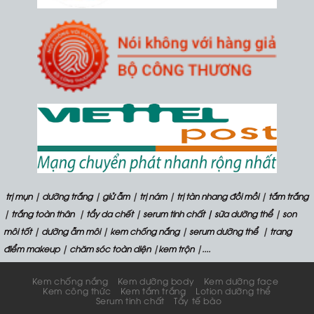
trị mụn
|
dưỡng trắng
|
giử ẫm
|
trị nám
|
trị tàn nhang đồi mồi
|
tắm trắng
|
trắng toàn thân
|
tẩy da chết
|
serum tinh chất
| sữa dưỡng thể
|
son
môi tốt
|
dưỡng ẫm môi
|
kem chống nắng
|
serum dưỡng thể
|
trang
điểm makeup
|
chăm sóc toàn diện
|
kem trộn
|....
Kem chống nắng
Kem dưỡng body
Kem dưỡng face
Kem công thức
Kem tắm trắng
Lotion dưỡng thể
Serum tinh chất
Tẩy tế bào