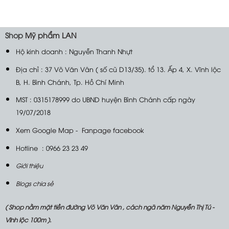
Shop
Mỹ phẩm LAN
Hộ kinh doanh : Nguyễn Thanh Nhựt
Địa chỉ : 37 Võ Văn Vân ( số cũ D13/35). tổ 13. Ấp 4, X. Vĩnh lộc
B, H. Bình Chánh, Tp. Hồ Chí Minh
MST : 0315178999 do UBND huyện Bình Chánh cấp ngày
19/07/2018
Xem Google Map
-
Fanpage facebook
Hotline : 0966 23 23 49
Giới thiệu
Blogs chia sẻ
( Shop nằm mặt tiền đường Võ Văn Vân , cách ngã năm Nguyễn Thị Tú -
Vĩnh lộc 100m ).