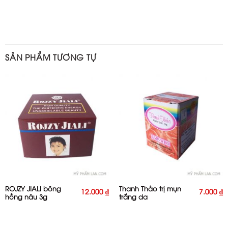
SẢN PHẨM TƯƠNG TỰ
ROJZY JIALI bông
Thanh Thảo trị mụn
12.000
₫
7.000
₫
hồng nâu 3g
trắng da