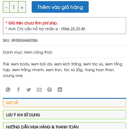
Young One kem tóc xù 20g số lượng
Thêm vào giỏ hàng
* Giá trên chưa tính phí ship.
* Anh Chị cần hỗ trợ nhắn e : 0966.23.23.49.
SKU:
8938504440386
Danh mục:
Kem công thức
Thẻ:
kem body
,
kem bôi da
,
kem kích trắng
,
kem tóc xù
,
kem tổng
hợp
,
kem trắng nhanh
,
kem tron
,
tóc xù 20g
,
trang toan than
,
young one
MÔ TẢ
LƯU Ý KHI SỬ DỤNG
HƯỚNG DẪN MUA HÀNG & THANH TOÁN