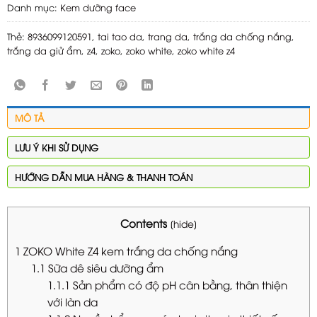
Danh mục:
Kem dưỡng face
Thẻ:
8936099120591
,
tai tao da
,
trang da
,
trắng da chống nắng
,
trắng da giử ẩm
,
z4
,
zoko
,
zoko white
,
zoko white z4
MÔ TẢ
LƯU Ý KHI SỬ DỤNG
HƯỚNG DẪN MUA HÀNG & THANH TOÁN
Contents
[
hide
]
1
ZOKO White Z4 kem trắng da chống nắng
1.1
Sữa dê siêu dưỡng ẩm
1.1.1
Sản phẩm có độ pH cân bằng, thân thiện
với làn da