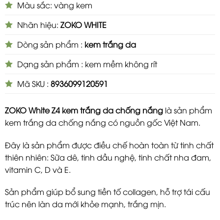
Màu sắc: vàng kem
Nhãn hiệu:
ZOKO WHITE
Dòng sản phẩm :
kem trắng da
Dạng sản phẩm : kem mềm không rít
Mã SKU :
8936099120591
ZOKO White Z4 kem trắng da chống nắng
là sản phẩm
kem trắng da chống nắng có nguồn gốc Việt Nam.
Đây là sản phẩm được điều chế hoàn toàn từ tinh chất
thiên nhiên: Sữa dê, tinh dầu nghệ, tinh chất nha đam,
vitamin C, D và E.
Sản phẩm giúp bổ sung tiền tố collagen, hỗ trợ tái cấu
trúc nên làn da mới khỏe mạnh, trắng mịn.