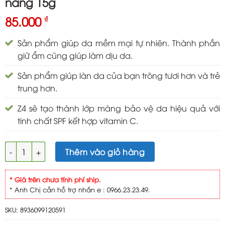
nắng 15g
85.000
₫
Sản phẩm giúp da mềm mại tự nhiên. Thành phần
giữ ẩm cũng giúp làm dịu da.
Sản phẩm giúp làn da của bạn trông tươi hơn và trẻ
trung hơn.
Z4 sẽ tạo thành lớp màng bảo vệ da hiệu quả với
tinh chất SPF kết hợp vitamin C.
ZOKO White Z4 kem trắng da chống nắng 15g số lượng
Thêm vào giỏ hàng
* Giá trên chưa tính phí ship.
* Anh Chị cần hỗ trợ nhắn e : 0966.23.23.49.
SKU:
8936099120591