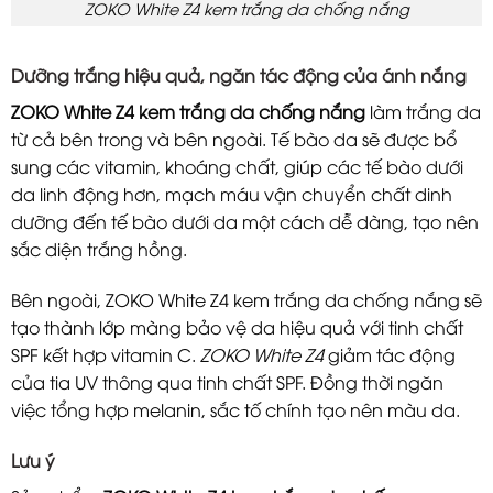
ZOKO White Z4 kem trắng da chống nắng
Dưỡng trắng hiệu quả, ngăn tác động của ánh nắng
ZOKO White Z4 kem trắng da chống nắng
làm trắng da
từ cả bên trong và bên ngoài. Tế bào da sẽ được bổ
sung các vitamin, khoáng chất, giúp các tế bào dưới
da linh động hơn, mạch máu vận chuyển chất dinh
dưỡng đến tế bào dưới da một cách dễ dàng, tạo nên
sắc diện trắng hồng.
Bên ngoài, ZOKO White Z4 kem trắng da chống nắng sẽ
tạo thành lớp màng bảo vệ da hiệu quả với tinh chất
SPF kết hợp vitamin C.
ZOKO White Z4
giảm tác động
của tia UV thông qua tinh chất SPF. Đồng thời ngăn
việc tổng hợp melanin, sắc tố chính tạo nên màu da.
Lưu ý