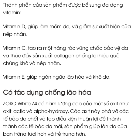
Thành phần của sản phẩm được bổ sung đa dạng
vitamin:
Vitamin D, giúp làm mềm da, và giảm sự xuất hiện của
nếp nhăn.
Vitamin C, tạo ra một hàng rào vững chắc bảo vệ da
và thúc đẩy sản xuất collagen chống lại hiệu quả
chứng khô và nếp nhăn.
Vitamin E, giúp ngăn ngừa lão hóa và khô da.
Có tác dụng chống lão hóa
ZOKO White Z4 có hàm lượng cao của một số axit như
axit lactic và alpha-hydroxy. Các axit này phá vỡ các
tế bào da chết và tạo điều kiện thuận lợi để thành
thành các tế bào da mới, sản phẩm giúp làn da của
bạn trông tươi hơn và trẻ trung hơn.