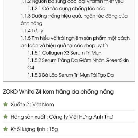
1.1.2
Nguồn bổ sung các loại vitamin thiết yếu
1.1.2.1
Có tác dụng chống lão hóa
1.1.3
Dưỡng trắng hiệu quả, ngăn tác động của
ánh nắng
1.1.4
Lưu ý
1.1.5
Tìm hiểu và trải nghiệm sản phẩm một cách
an toàn và hiệu quả tại các shop uy tín
1.1.5.1
Collagen X3 Serum Trị Mụn
1.1.5.2
Serum Trắng Da Giảm Nhăn GreenSkin
G4
1.1.5.3
Bà Lão Serum Trị Mụn Tái Tạo Da
ZOKO White Z4 kem trắng da chống nắng
Xuất xứ : Việt Nam
Hãng sản xuất : Công ty Việt Hưng Anh Thư
Khối lượng tịnh : 15g