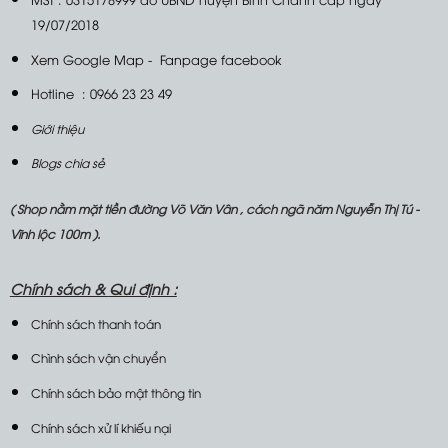
19/07/2018
Xem Google Map
-
Fanpage facebook
Hotline : 0966 23 23 49
Giới thiệu
Blogs chia sẻ
( Shop nằm mặt tiền đường Võ Văn Vân , cách ngã năm Nguyễn Thị Tú -
Vĩnh lộc 100m ).
Chính sách &
Qui định :
Chính sách thanh toán
Chình sách vận chuyển
Chính sách bảo mật thông tin
Chính sách xử lí khiếu nại