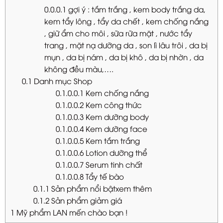
0.0.0.1
gợi ý : tắm trắng , kem body trắng da,
kem tẩy lông , tẩy da chết , kem chống nắng
, giữ ẩm cho môi , sữa rữa mặt , nước tẩy
trang , mặt nạ dưỡng da , son lì lâu trôi , da bị
mụn , da bị nám , da bị khô , da bị nhờn , da
không đều màu,….
0.1
Danh mục Shop
0.1.0.0.1
Kem chống nắng
0.1.0.0.2
Kem công thức
0.1.0.0.3
Kem dưỡng body
0.1.0.0.4
Kem dưỡng face
0.1.0.0.5
Kem tắm trắng
0.1.0.0.6
Lotion dưỡng thể
0.1.0.0.7
Serum tinh chất
0.1.0.0.8
Tẩy tế bào
0.1.1
Sản phẩm nổi bậtxem thêm
0.1.2
Sản phẩm giảm giá
1
Mỹ phẩm LAN mến chào bạn !