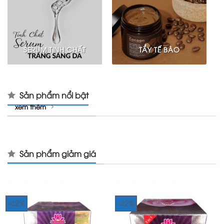
SERUM TINH CHẤT
TẨY TẾ BÀO
Sản phẩm nổi bật
xem thêm
Sản phẩm giảm giá
-42%
-42%