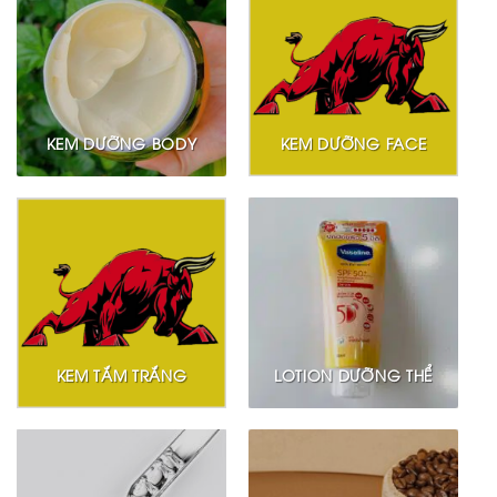
KEM DƯỠNG BODY
KEM DƯỠNG FACE
KEM TẮM TRẮNG
LOTION DƯỠNG THỂ