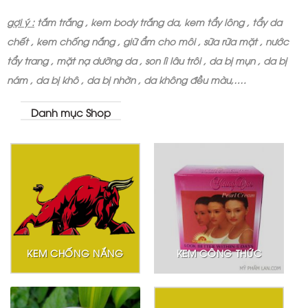
gợi ý :
tắm trắng , kem body trắng da, kem tẩy lông , tẩy da
chết , kem chống nắng , giữ ẩm cho môi , sữa rữa mặt , nước
tẩy trang , mặt nạ dưỡng da , son lì lâu trôi , da bị mụn , da bị
nám , da bị khô , da bị nhờn , da không đều màu,….
Danh mục Shop
KEM CHỐNG NẮNG
KEM CÔNG THỨC