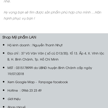
nhé.
Hy vọng bạn sẽ tìm được sản phẩm phù hợp cho mình …
Hân
hạnh phục vụ bạn !
Shop
Mỹ phẩm LAN
Hộ kinh doanh : Nguyễn Thanh Nhựt
Địa chỉ : 37 Võ Văn Vân ( số cũ D13/35). tổ 13. Ấp 4, X. Vĩnh lộc
B, H. Bình Chánh, Tp. Hồ Chí Minh
MST : 0315178999 do UBND huyện Bình Chánh cấp ngày
19/07/2018
Xem Google Map
-
Fanpage facebook
Hotline : 0966 23 23 49
Giới thiệu
Blogs chia sẻ