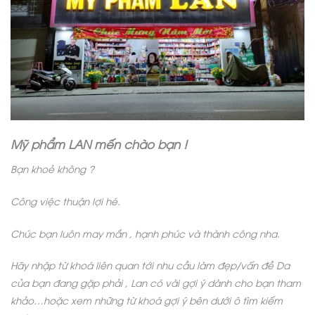
Mỹ phẩm LAN mến chào bạn !
Bạn khoẻ không ?
Công việc thuận lợi hé.
Chúc bạn luôn may mắn , hạnh phúc và thành công nha.
Hãy nhập từ khoá liên quan tới nhu cầu làm đẹp/vấn đề Da
của bạn đang gặp phải , Lan có vài gợi ý dành cho bạn tham
khảo…hoặc xem những từ khoá gợi ý bên dưới ô tìm kiếm