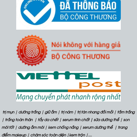
trị mụn
|
dưỡng trắng
|
giử ẫm
|
trị nám
|
trị tàn nhang đồi mồi
|
tắm trắng
|
trắng toàn thân
|
tẩy da chết
|
serum tinh chất
| sữa dưỡng thể
|
son
môi tốt
|
dưỡng ẫm môi
|
kem chống nắng
|
serum dưỡng thể
|
trang
điểm makeup
|
chăm sóc toàn diện
|
kem trộn
|....