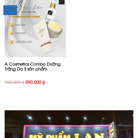
-22%
A Cosmetics Combo Dưỡng
Trắng Da 3 sản phẩm
Giá
Giá
760.000
₫
590.000
₫
gốc
hiện
là:
tại
760.000 ₫.
là:
590.000 ₫.