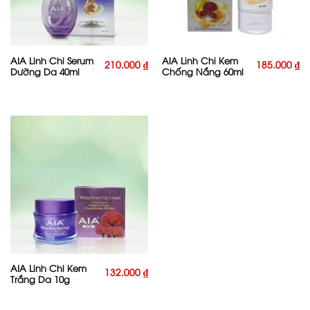
AIA Linh Chi Serum
AIA Linh Chi Kem
210.000
₫
185.000
₫
Dưỡng Da 40ml
Chống Nắng 60ml
AIA Linh Chi Kem
132.000
₫
Trắng Da 10g