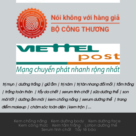
trị mụn
|
dưỡng trắng
|
giử ẫm
|
trị nám
|
trị tàn nhang đồi mồi
|
tắm trắng
|
trắng toàn thân
|
tẩy da chết
|
serum tinh chất
| sữa dưỡng thể
|
son
môi tốt
|
dưỡng ẫm môi
|
kem chống nắng
|
serum dưỡng thể
|
trang
điểm makeup
|
chăm sóc toàn diện
|
kem trộn
|....
Kem chống nắng
Kem dưỡng body
Kem dưỡng face
Kem công thức
Kem tắm trắng
Lotion dưỡng thể
Serum tinh chất
Tẩy tế bào