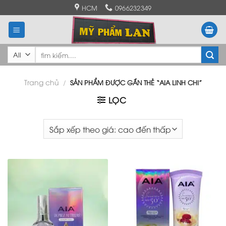
Skip
HCM
0966232349
to
content
Tìm
kiếm:
Trang chủ
/
SẢN PHẨM ĐƯỢC GẮN THẺ “AIA LINH CHI”
LỌC