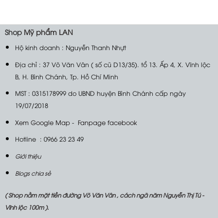
Shop
Mỹ phẩm LAN
Hộ kinh doanh : Nguyễn Thanh Nhựt
Địa chỉ : 37 Võ Văn Vân ( số cũ D13/35). tổ 13. Ấp 4, X. Vĩnh lộc
B, H. Bình Chánh, Tp. Hồ Chí Minh
MST : 0315178999 do UBND huyện Bình Chánh cấp ngày
19/07/2018
Xem Google Map
-
Fanpage facebook
Hotline : 0966 23 23 49
Giới thiệu
Blogs chia sẻ
( Shop nằm mặt tiền đường Võ Văn Vân , cách ngã năm Nguyễn Thị Tú -
Vĩnh lộc 100m ).