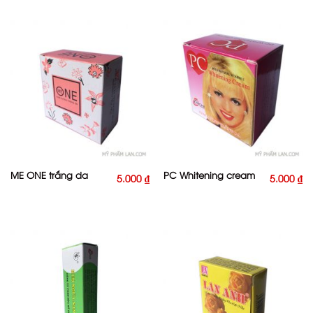
ME ONE trắng da
PC Whitening cream
5.000
₫
5.000
₫