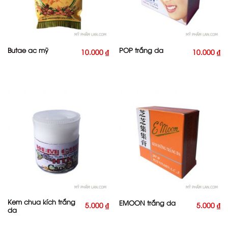
Butae ac mỹ
POP trắng da
10.000
₫
10.000
₫
Kem chua kích trắng
EMOON trắng da
5.000
₫
5.000
₫
da