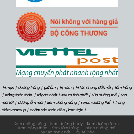
trị mụn
|
dưỡng trắng
|
giử ẫm
|
trị nám
|
trị tàn nhang đồi mồi
|
tắm trắng
|
trắng toàn thân
|
tẩy da chết
|
serum tinh chất
| sữa dưỡng thể
|
son
môi tốt
|
dưỡng ẫm môi
|
kem chống nắng
|
serum dưỡng thể
|
trang
điểm makeup
|
chăm sóc toàn diện
|
kem trộn
|....
Kem chống nắng
Kem dưỡng body
Kem dưỡng face
Kem công thức
Kem tắm trắng
Lotion dưỡng thể
Serum tinh chất
Tẩy tế bào