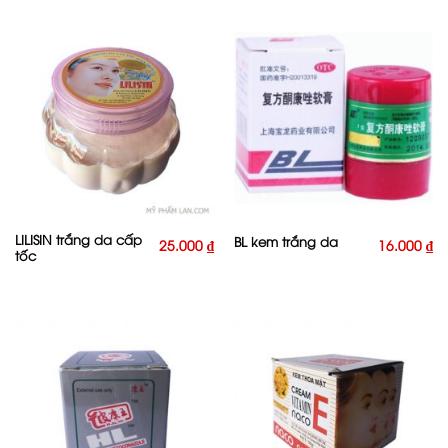
LILISIN trắng da cấp
BL kem trắng da
25.000
₫
16.000
₫
tốc