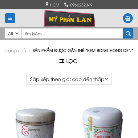
Skip
HCM
0966232349
to
content
Tìm
kiếm:
Trang chủ
/
SẢN PHẨM ĐƯỢC GẮN THẺ “KEM BONG HONG DEN”
LỌC