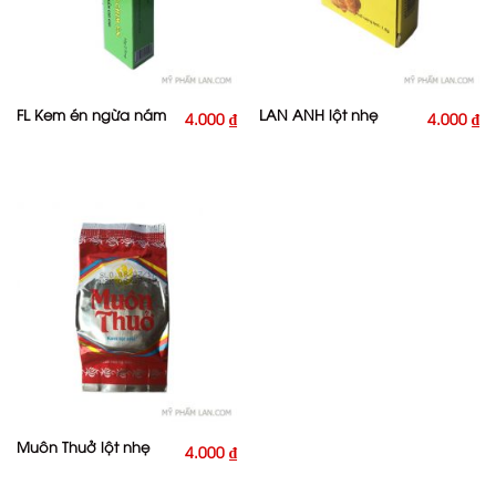
FL Kem én ngừa nám
LAN ANH lột nhẹ
4.000
₫
4.000
₫
Muôn Thuở lột nhẹ
4.000
₫