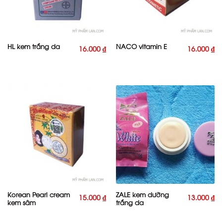
HL kem trắng da
NACO vitamin E
16.000
₫
16.000
₫
Korean Pearl cream
ZALE kem dưỡng
15.000
₫
13.000
₫
kem sâm
trắng da