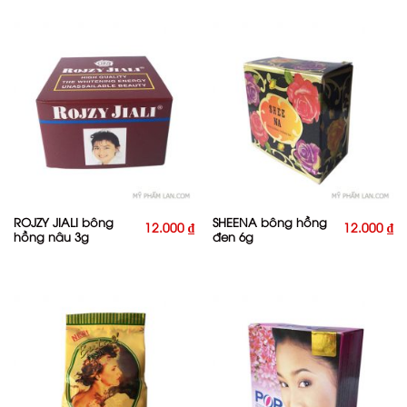
ROJZY JIALI bông
SHEENA bông hồng
12.000
₫
12.000
₫
hồng nâu 3g
đen 6g