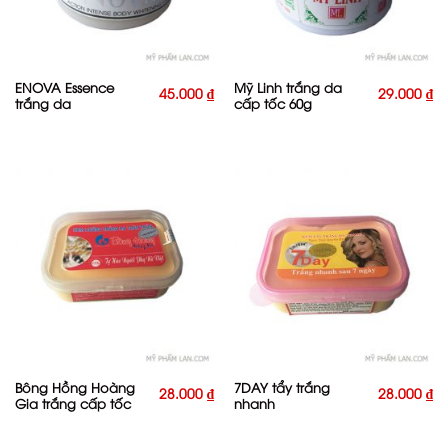
ENOVA Essence
Mỹ Linh trắng da
45.000
₫
29.000
₫
trắng da
cấp tốc 60g
Bông Hồng Hoàng
7DAY tẩy trắng
28.000
₫
28.000
₫
Gia trắng cấp tốc
nhanh