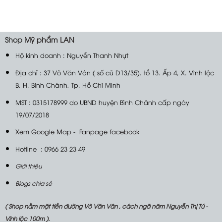
Shop
Mỹ phẩm LAN
Hộ kinh doanh : Nguyễn Thanh Nhựt
Địa chỉ : 37 Võ Văn Vân ( số cũ D13/35). tổ 13. Ấp 4, X. Vĩnh lộc
B, H. Bình Chánh, Tp. Hồ Chí Minh
MST : 0315178999 do UBND huyện Bình Chánh cấp ngày
19/07/2018
Xem Google Map
-
Fanpage facebook
Hotline : 0966 23 23 49
Giới thiệu
Blogs chia sẻ
( Shop nằm mặt tiền đường Võ Văn Vân , cách ngã năm Nguyễn Thị Tú -
Vĩnh lộc 100m ).