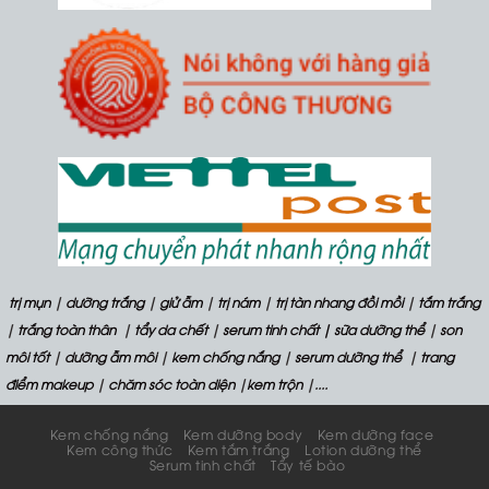
trị mụn
|
dưỡng trắng
|
giử ẫm
|
trị nám
|
trị tàn nhang đồi mồi
|
tắm trắng
|
trắng toàn thân
|
tẩy da chết
|
serum tinh chất
| sữa dưỡng thể
|
son
môi tốt
|
dưỡng ẫm môi
|
kem chống nắng
|
serum dưỡng thể
|
trang
điểm makeup
|
chăm sóc toàn diện
|
kem trộn
|....
Kem chống nắng
Kem dưỡng body
Kem dưỡng face
Kem công thức
Kem tắm trắng
Lotion dưỡng thể
Serum tinh chất
Tẩy tế bào