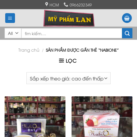
Skip
HCM
0966232349
to
content
Tìm
kiếm:
Trang chủ
/
SẢN PHẨM ĐƯỢC GẮN THẺ “NABIONE”
LỌC