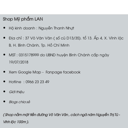
Shop
Mỹ phẩm LAN
Hộ kinh doanh : Nguyễn Thanh Nhựt
Địa chỉ : 37 Võ Văn Vân ( số cũ D13/35). tổ 13. Ấp 4, X. Vĩnh lộc
B, H. Bình Chánh, Tp. Hồ Chí Minh
MST : 0315178999 do UBND huyện Bình Chánh cấp ngày
19/07/2018
Xem Google Map
-
Fanpage facebook
Hotline : 0966 23 23 49
Giới thiệu
Blogs chia sẻ
( Shop nằm mặt tiền đường Võ Văn Vân , cách ngã năm Nguyễn Thị Tú -
Vĩnh lộc 100m ).