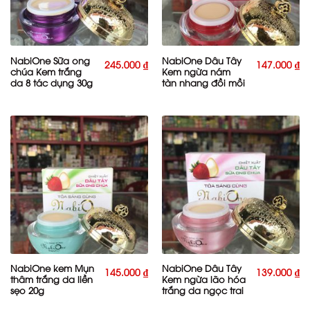
NabiOne Sữa ong
NabiOne Dâu Tây
245.000
₫
147.000
₫
chúa Kem trắng
Kem ngừa nám
da 8 tác dụng 30g
tàn nhang đồi mồi
làm trắng da 20g
NabiOne kem Mụn
NabiOne Dâu Tây
145.000
₫
139.000
₫
thâm trắng da liền
Kem ngừa lão hóa
sẹo 20g
trắng da ngọc trai
20g