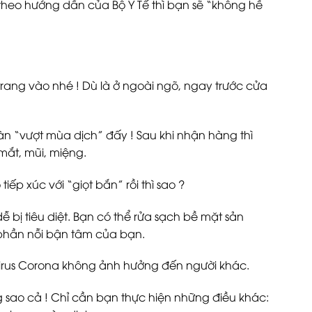
 theo hướng dẫn của Bộ Y Tế thì bạn sẽ “không hề
 trang vào nhé ! Dù là ở ngoài ngõ, ngay trước cửa
n “vượt mùa dịch” đấy ! Sau khi nhận hàng thì
 mắt, mũi, miệng.
ếp xúc với “giọt bắn” rồi thì sao ?
dễ bị tiêu diệt. Bạn có thể rửa sạch bề mặt sản
 phần nỗi bận tâm của bạn.
virus Corona không ảnh hưởng đến người khác.
g sao cả ! Chỉ cần bạn thực hiện những điều khác: