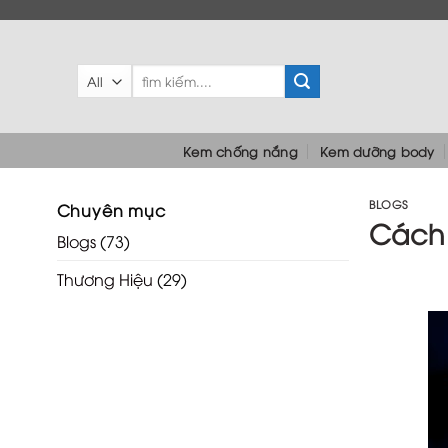
Skip
to
content
Tìm
kiếm:
Kem chống nắng
Kem dưỡng body
BLOGS
Chuyên mục
Cách 
Blogs
(73)
Thương Hiệu
(29)