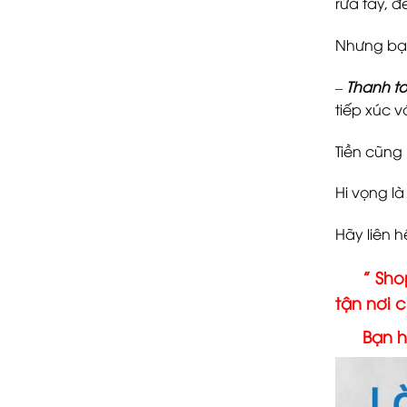
rửa tay, 
Nhưng bạn
–
Thanh to
tiếp xúc 
Tiền cũng
Hi vọng l
Hãy liên 
” Shop 
tận nơi 
Bạn hãy