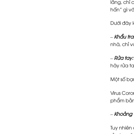
lắng, chỉ 
hấn” gì v
Dưới đây 
–
Khẩu tra
nhà, chỉ 
–
Rửa tay:
hãy rửa ta
Một số bạn
Virus Coro
phẩm bằng
–
Khoảng 
Tuy nhiên