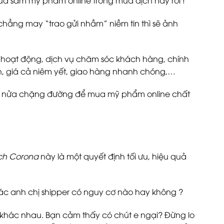
chẳng may “trao gửi nhầm” niềm tin thì sẽ ảnh
an hoạt động, dịch vụ chăm sóc khách hàng, chính
ạch, giá cả niêm yết, giao hàng nhanh chóng,…
ng nửa chặng đường để mua mỹ phẩm online chất
ịch Corona
này là một quyết định tối ưu, hiệu quả
 các anh chị shipper có nguy cơ nào hay không ?
g khác nhau. Bạn cảm thấy có chút e ngại? Đừng lo