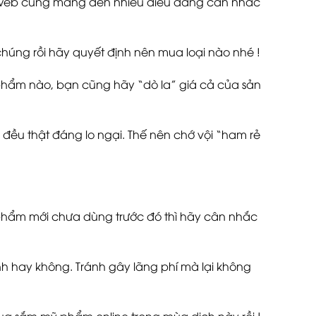
ng web cũng mang đến nhiều điều đáng cân nhắc
húng rồi hãy quyết định nên mua loại nào nhé !
phẩm nào, bạn cũng hãy “dò la” giá cả của sản
đều thật đáng lo ngại. Thế nên chớ vội “ham rẻ
phẩm mới chưa dùng trước đó thì hãy cân nhắc
h hay không. Tránh gây lãng phí mà lại không
ua sắm mỹ phẩm online trong mùa dịch này rồi !