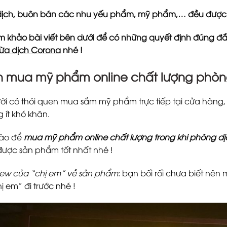
dịch, buôn bán các nhu yếu phẩm, mỹ phẩm,… đều được 
 khảo bài viết bên dưới để có những quyết định đúng đ
ừa dịch Corona
nhé !
 mua mỹ phẩm online chất lượng phòn
ời có thói quen mua sắm mỹ phẩm trực tiếp tại cửa hàng,
 ít khó khăn.
nào để
mua mỹ phẩm online chất lượng trong khi phòng d
được sản phẩm tốt nhất nhé !
iew của “chị em” về sản phẩm
: bạn bối rối chưa biết n
 em” đi trước nhé !