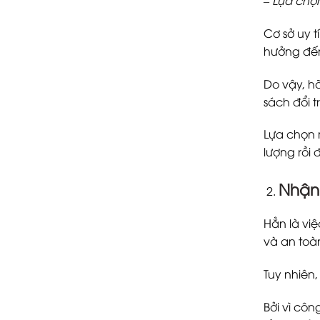
Cơ sở uy 
hưởng đến
Do vậy, h
sách đổi t
Lựa chọn 
lượng rồi 
Nhận
Hẳn là vi
và an toà
Tuy nhiên
Bởi vì cô