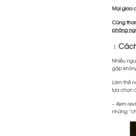
Mọi giao 
Cùng tham
phòng ng
Cách
Nhiều ngư
gặp không
Làm thế 
lựa chọn 
–
Xem rev
những “chị