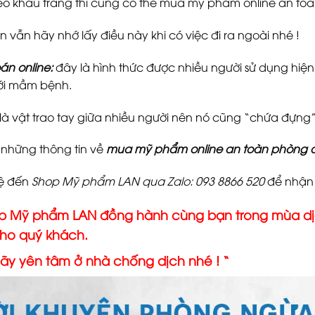
đeo khẩu trang thì cũng có thể mua mỹ phẩm online an toà
 vẫn hãy nhớ lấy điều này khi có việc đi ra ngoài nhé !
án online:
đây là hình thức được nhiều người sử dụng hiện 
với mầm bệnh.
 là vật trao tay giữa nhiều người nên nó cũng “chứa đự
à những thông tin về
mua mỹ phẩm online an toàn phòng 
hệ đến
Shop Mỹ phẩm LAN qua Zalo: 093 8866 520
để nhận 
Mỹ phẩm LAN đồng hành cùng bạn trong mùa dịch
cho quý khách.
 yên tâm ở nhà chống dịch nhé ! “