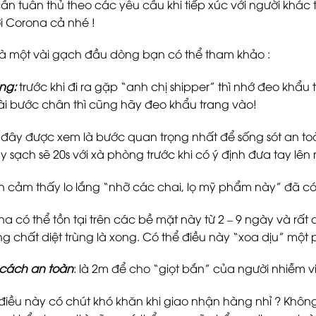
cần tuân thủ theo các yêu cầu khi tiếp xúc với người khác
ới Corona cả nhé !
là một vài gạch đầu dòng bạn có thể tham khảo :
ng:
trước khi đi ra gặp “anh chị shipper” thì nhớ đeo khẩu
vài bước chân thì cũng hãy đeo khẩu trang vào!
đây được xem là bước quan trọng nhất để sống sót an toà
y sạch sẽ 20s với xà phòng trước khi có ý định đưa tay lên
 cảm thấy lo lắng “nhỡ các chai, lọ mỹ phẩm này” đã có ti
na có thể tồn tại trên các bề mặt này từ 2 – 9 ngày và rất 
 chất diệt trùng là xong. Có thể điều này “xoa dịu” một
cách an toàn
: là 2m để cho “giọt bắn” của người nhiễm 
 điều này có chút khó khăn khi giao nhận hàng nhỉ ? Khôn