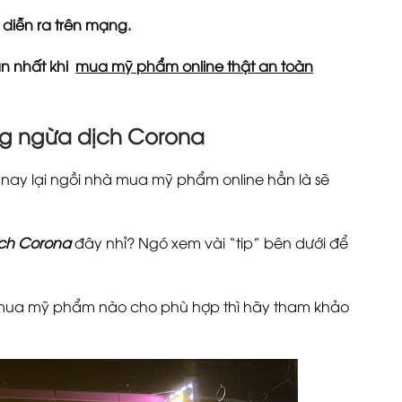
diễn ra trên mạng.
ắn nhất khi
mua mỹ phẩm online thật an toàn
g ngừa dịch Corona
 nay lại ngồi nhà mua mỹ phẩm online hẳn là sẽ
ịch Corona
đây nhỉ? Ngó xem vài “tip” bên dưới để
ên mua mỹ phẩm nào cho phù hợp thì hãy tham khảo