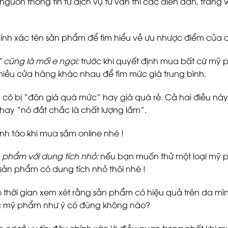
nguồn thông tin từ dịch vụ tư vấn thì các diễn đàn, tra
ính xác tên sản phẩm để tìm hiểu về ưu nhược điểm của c
 cũng là mối e ngại:
trước khi quyết định mua bất cứ mỹ 
iều cửa hàng khác nhau để tìm mức giá trung bình.
có bị “đôn giá quá mức” hay giá quá rẻ. Cả hai điều này 
ay “nó đắt chắc là chất lượng lắm”.
ỉnh táo khi mua sắm online nhé !
 phẩm với dung tích nhỏ:
nếu bạn muốn thử một loại mỹ 
sản phẩm có dung tích nhỏ thôi nhé !
 thời gian xem xét rằng sản phẩm có hiệu quả trên da mìn
 mỹ phẩm như ý có đúng không nào?
 cơ sở uy tín:
đây chính xác là điều quan trọng nhất khi m