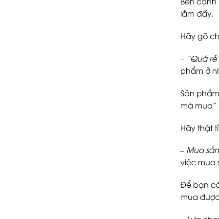
Bên cạnh 
lắm đấy.
Hãy gõ ch
–
“Quá rẻ”
phẩm ở nh
Sản phẩm 
mà mua” h
Hãy thật t
–
Mua sản
việc mua 
Để bạn có
mua được
–
Lựa chọn