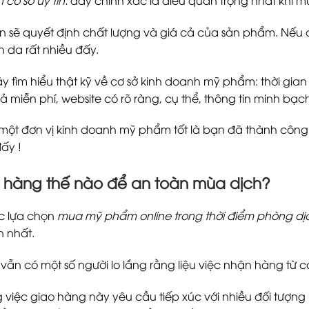
tín sẽ quyết định chất lượng và giá cả của sản phẩm. Nếu 
 da rất nhiều đấy.
ãy tìm hiểu thật kỹ về cơ sở kinh doanh mỹ phẩm: thời gi
rả miễn phí, website có rõ ràng, cụ thể, thông tin minh b
một đơn vị kinh doanh mỹ phẩm tốt là bạn đã thành cô
đấy !
 hàng thế nào để an toàn mùa dịch?
ệc lựa chọn
mua mỹ phẩm online trong thời điểm phòng d
n nhất.
, vẫn có một số người lo lắng rằng liệu việc nhận hàng từ
ng việc giao hàng này yêu cầu tiếp xúc với nhiều đối tượn