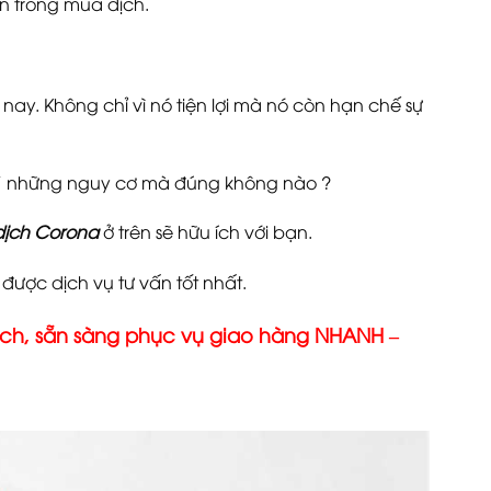
n trong mùa dịch.
nay. Không chỉ vì nó tiện lợi mà nó còn hạn chế sự
ng” những nguy cơ mà đúng không nào ?
dịch Corona
ở trên sẽ hữu ích với bạn.
được dịch vụ tư vấn tốt nhất.
, sẵn sàng phục vụ giao hàng NHANH –