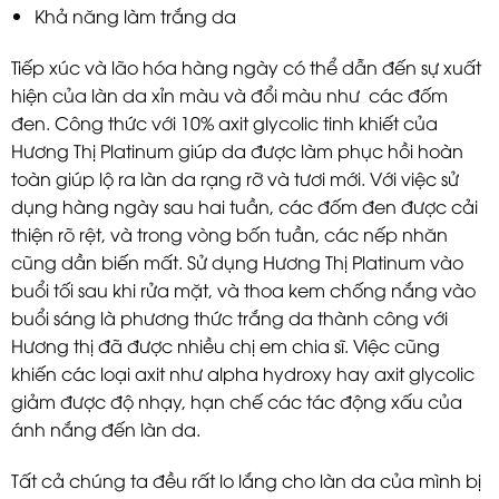
Khả năng làm trắng da
Tiếp xúc và lão hóa hàng ngày có thể dẫn đến sự xuất
hiện của làn da xỉn màu và đổi màu như các đốm
đen. Công thức với 10% axit glycolic tinh khiết của
Hương Thị Platinum giúp da được làm phục hồi hoàn
toàn giúp lộ ra làn da rạng rỡ và tươi mới. Với việc sử
dụng hàng ngày sau hai tuần, các đốm đen được cải
thiện rõ rệt, và trong vòng bốn tuần, các nếp nhăn
cũng dần biến mất. Sử dụng Hương Thị Platinum vào
buổi tối sau khi rửa mặt, và thoa kem chống nắng vào
buổi sáng là phương thức trắng da thành công với
Hương thị đã được nhiều chị em chia sĩ. Việc cũng
khiến các loại axit như alpha hydroxy hay axit glycolic
giảm được độ nhạy, hạn chế các tác động xấu của
ánh nắng đến làn da.
Tất cả chúng ta đều rất lo lắng cho làn da của mình bị