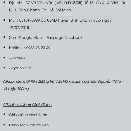
Địa chỉ : 37 Võ Văn Vân ( số cũ D13/35). tổ 13. Ấp 4, X. Vĩnh lộc
B, H. Bình Chánh, Tp. Hồ Chí Minh
MST : 0315178999 do UBND huyện Bình Chánh cấp ngày
19/07/2018
Xem Google Map
-
Fanpage facebook
Hotline : 0966 23 23 49
Giới thiệu
Blogs chia sẻ
( Shop nằm mặt tiền đường Võ Văn Vân , cách ngã năm Nguyễn Thị Tú -
Vĩnh lộc 100m ).
Chính sách &
Qui định :
Chính sách thanh toán
Chình sách vận chuyển