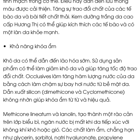
tĩnh mạch trong cơ thể. Điều này dẫn đến lưu thông
máu được cải thiện. Tăng sự trao đổi chất của các tế
bào da và bài tiết chất thải. Kem dưỡng trắng da cao
cấp Hương Thị có thể giúp kích thích các tế bào và có
một làn da khỏe mạnh.
Khả năng khóa ẩm
Khô da có thể dẫn đến lão hóa sớm. Sử dụng sản
phẩm có thể làm giảm khô da và giúp tăng tốc độ trao
đổi chất. Occlusives làm tăng hàm lượng nước của da
bằng cách làm chậm sự bay hơi nước từ bề mặt da.
Dẫn xuất silicon (dimethicone và Cyclomethicone)
không nhờn giúp khóa ẩm từ từ và hiệu quả.
Methicone lineatum và lanolin, tạo thành một rào cản
trên lớp biểu bì, ngăn nước bị mất khi da tiếp xúc với
không khí khô hoặc gió. Các chất làm ẩm, chẳng hạn
như glycerin, sorbitol, natri hyaluronate, propylene