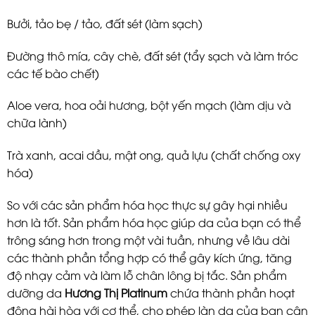
Bưởi, tảo bẹ / tảo, đất sét (làm sạch)
Đường thô mía, cây chè, đất sét (tẩy sạch và làm tróc
các tế bào chết)
Aloe vera, hoa oải hương, bột yến mạch (làm dịu và
chữa lành)
Trà xanh, acai dầu, mật ong, quả lựu (chất chống oxy
hóa)
So với các sản phẩm hóa học thực sự gây hại nhiều
hơn là tốt. Sản phẩm hóa học giúp da của bạn có thể
trông sáng hơn trong một vài tuần, nhưng về lâu dài
các thành phần tổng hợp có thể gây kích ứng, tăng
độ nhạy cảm và làm lỗ chân lông bị tắc. Sản phẩm
dưỡng da
Hương Thị Platinum
chứa thành phần hoạt
động hài hòa với cơ thể, cho phép làn da của bạn cân