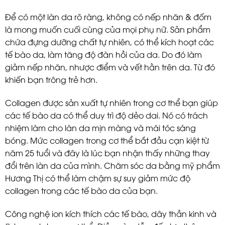
Để có một làn da rõ ràng, không có nếp nhăn & đốm
là mong muốn cuối cùng của mọi phụ nữ. Sản phẩm
chứa đựng dưỡng chất tự nhiên, có thể kích hoạt các
tế bào da, làm tăng độ đàn hồi của da. Do đó làm
giảm nếp nhăn, nhược điểm và vết hằn trên da. Từ đó
khiến bạn trông trẻ hơn.
Collagen được sản xuất tự nhiên trong cơ thể bạn giúp
các tế bào da có thể duy trì độ dẻo dai. Nó có trách
nhiệm làm cho làn da mịn màng và mái tóc sáng
bóng. Mức collagen trong cơ thể bắt đầu cạn kiệt từ
năm 25 tuổi và đây là lúc bạn nhận thấy những thay
đổi trên làn da của mình. Chăm sóc da bằng mỹ phẩm
Hương Thị có thể làm chậm sự suy giảm mức độ
collagen trong các tế bào da của bạn.
Công nghệ ion kích thích các tế bào, dây thần kinh và