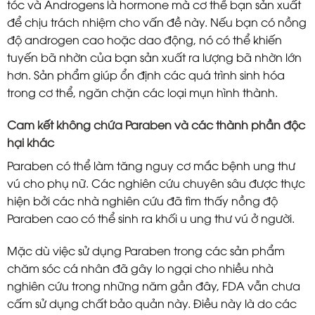
tóc và Androgens là hormone mà cơ thể bạn sản xuất
để chịu trách nhiệm cho vấn đề này. Nếu bạn có nồng
độ androgen cao hoặc dao động, nó có thể khiến
tuyến bã nhờn của bạn sản xuất ra lượng bã nhờn lớn
hơn. Sản phẩm giúp ổn định các quá trình sinh hóa
trong cơ thể, ngăn chặn các loại mụn hình thành.
Cam kết không chứa Paraben và các thành phần độc
hại khác
Paraben có thể làm tăng nguy cơ mắc bệnh ung thư
vú cho phụ nữ. Các nghiên cứu chuyên sâu được thực
hiện bởi các nhà nghiên cứu đã tìm thấy nồng độ
Paraben cao có thể sinh ra khối u ung thư vú ở người.
Mặc dù việc sử dụng Paraben trong các sản phẩm
chăm sóc cá nhân đã gây lo ngại cho nhiều nhà
nghiên cứu trong những năm gần đây, FDA vẫn chưa
cấm sử dụng chất bảo quản này. Điều này là do các