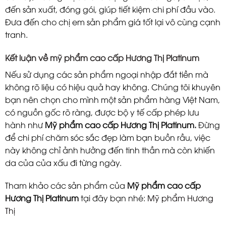
đến sản xuất, đóng gói, giúp tiết kiệm chi phí đầu vào.
Đưa đến cho chị em sản phẩm giá tốt lại vô cùng cạnh
tranh.
Kết luận về mỹ phẩm cao cấp Hương Thị Platinum
Nếu sử dụng các sản phẩm ngoại nhập đắt tiền mà
không rõ liệu có hiệu quả hay không. Chúng tôi khuyên
bạn nên chọn cho mình một sản phẩm hàng Việt Nam,
có nguồn gốc rõ ràng, được bộ y tế cấp phép lưu
hành như
Mỹ phẩm cao cấp Hương Thị Platinum.
Đừng
để chi phí chăm sóc sắc đẹp làm bạn buồn rầu, việc
này không chỉ ảnh hưởng đến tinh thần mà còn khiến
da của của xấu đi từng ngày.
Tham khảo các sản phẩm của
Mỹ phẩm cao cấp
Hương Thị Platinum
tại đây bạn nhé:
Mỹ phẩm Hương
Thị