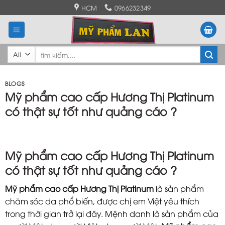
Skip
HCM
0966232349
to
content
Tìm
kiếm:
BLOGS
Mỹ phẩm cao cấp Hương Thị Platinum
có thật sự tốt như quảng cáo ?
Mỹ phẩm cao cấp Hương Thị Platinum
có thật sự tốt như quảng cáo ?
Mỹ phẩm cao cấp Hương Thị Platinum
là sản phẩm
chăm sóc da phổ biến, được chị em Việt yêu thích
trong thời gian trở lại đây. Mệnh danh là sản phẩm của