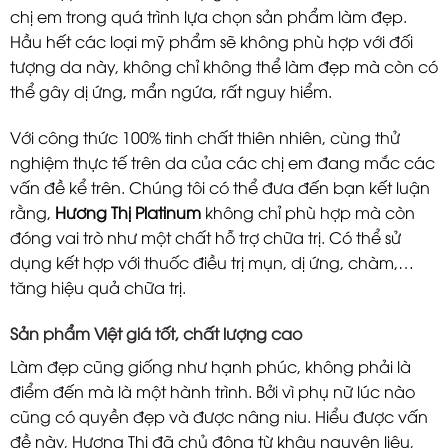
chị em trong quá trình lựa chọn sản phẩm làm đẹp.
Hầu hết các loại mỹ phẩm sẽ không phù hợp với đối
tượng da này, không chỉ không thể làm đẹp mà còn có
thể gây dị ứng, mẩn ngứa, rất nguy hiểm.
Với công thức 100% tinh chất thiên nhiên, cùng thử
nghiệm thực tế trên da của các chị em đang mắc các
vấn đề kể trên. Chúng tôi có thể đưa đến bạn kết luận
rằng,
Hương Thị Platinum
không chỉ phù hợp mà còn
đóng vai trò như một chất hỗ trợ chữa trị. Có thể sử
dụng kết hợp với thuốc điều trị mụn, dị ứng, chàm,…
tăng hiệu quả chữa trị.
Sản phẩm Việt giá tốt, chất lượng cao
Làm đẹp cũng giống như hạnh phúc, không phải là
điểm đến mà là một hành trình. Bởi vì phụ nữ lúc nào
cũng có quyền đẹp và được nâng niu. Hiểu được vấn
đề này, Hương Thị đã chủ động từ khâu nguyên liệu,