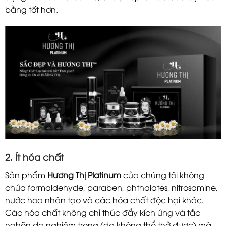
bằng tốt hơn.
2. Ít hóa chất
Sản phẩm
Hương Thị Platinum
của chúng tôi không
chứa formaldehyde, paraben, phthalates, nitrosamine,
nước hoa nhân tạo và các hóa chất độc hại khác.
Các hóa chất không chỉ thúc đẩy kích ứng và tắc
nghẽn da nghiêm trọng (da không thể thở được) mà