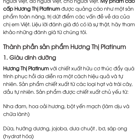
người Việt, do người Việt, cho người Việt.
Mỹ phẩm cao
cấp Hương Thị Platinum
được quảng cáo như một sản
phẩm toàn năng, trị dứt điểm các vấn đề về da của
chị em Việt. Liệu lời đánh giá đó có là sự thật, hãy tham
khảo những đánh giá từ chúng tôi.
Thành phần sản phẩm Hương Thị Platinum
1. Giàu dinh dưỡng
Hương Thị Platinum
với chiết xuất hữu cơ thúc đẩy quá
trình phục hồi da diễn ra một cách hiệu quả và tự
nhiên. Sản phẩm chiết xuất từ các loại hạt và trái cây,
dầu tự nhiên. Sản phẩm được chiết xuất chủ yếu từ:
Nha đam, hoa oải hương, bột yến mạch (làm dịu và
chữa lành)
Dừa, hướng dương, jojoba, dưa chuột , bơ, sáp ong
(hydrat hóa)