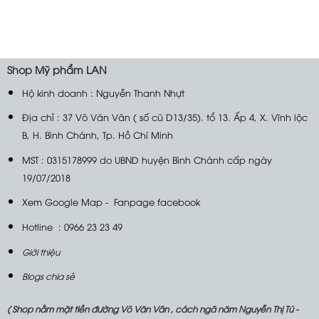
Shop
Mỹ phẩm LAN
Hộ kinh doanh : Nguyễn Thanh Nhựt
Địa chỉ : 37 Võ Văn Vân ( số cũ D13/35). tổ 13. Ấp 4, X. Vĩnh lộc
B, H. Bình Chánh, Tp. Hồ Chí Minh
MST : 0315178999 do UBND huyện Bình Chánh cấp ngày
19/07/2018
Xem Google Map
-
Fanpage facebook
Hotline : 0966 23 23 49
Giới thiệu
Blogs chia sẻ
( Shop nằm mặt tiền đường Võ Văn Vân , cách ngã năm Nguyễn Thị Tú -