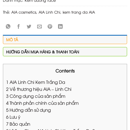
Thẻ:
AIA cosmetics
,
AIA Linh Chi
,
kem trang da AIA
MÔ TẢ
HƯỚNG DẪN MUA HÀNG & THANH TOÁN
Contents
1
AIA Linh Chi Kem Trắng Da
2
Về thương hiệu AIA – Linh Chi
3
Công dụng của sản phẩm
4
Thành phần chính của sản phẩm
5
Hướng dẫn sử dụng
6
Lưu ý
7
Bảo quản