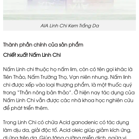
AIA Linh Chi Kem Trắng Da
Thành phần chính của sản phẩm
Chiết xuất Nấm Linh Chi
Nấm Linh chi thuộc họ nấm lim, còn có tên gọi khác là
Tiên Thảo, Nấm Trường Thọ, Vạn niên nhung. Nấm linh
chi được xếp vào loại thượng phẩm, là một thuốc quý
trong “Thần nông bản thảo”. Ở hiện nay tác dụng của
Nấm Linh Chi vẫn được các nhà khoa học nghiên cứu
để phát triển thêm.
Trong Linh Chi có chứa Acid ganodenic có tác dụng
làm dịu da, giải độc tố. Acid oleic giúp giảm kích ứng,
dị ứng trên da. Giúp tăng cường miễn dịch, ngừa vi