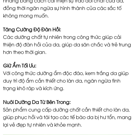
nhang bằng cách cải thiện sự trao đổi chất của da,
đồng thời ngăn ngừa sự hình thành của các sắc tố
không mong muốn.
Tăng Cường Độ Đàn Hồi:
Các dưỡng chất tự nhiên trong công thức giúp cải
thiện độ đàn hồi của da, giúp da săn chắc và trẻ trung
hơn theo thời gian.
Giữ Ẩm Tối Ưu:
Với công thức dưỡng ẩm độc đáo, kem trắng da giúp
duy trì độ ẩm cần thiết cho làn da, ngăn ngừa tình
trạng khô ráp và kích ứng.
Nuôi Dưỡng Da Từ Bên Trong:
Sản phẩm cung cấp dưỡng chất cần thiết cho làn da,
giúp phục hồi và tái tạo các tế bào da bị hư tổn, mang
lại vẻ đẹp tự nhiên và khỏe mạnh.