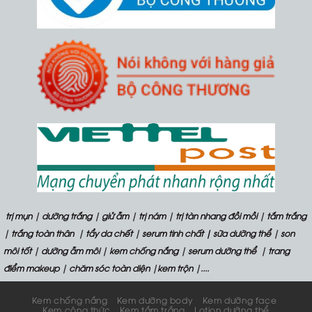
trị mụn
|
dưỡng trắng
|
giử ẫm
|
trị nám
|
trị tàn nhang đồi mồi
|
tắm trắng
|
trắng toàn thân
|
tẩy da chết
|
serum tinh chất
| sữa dưỡng thể
|
son
môi tốt
|
dưỡng ẫm môi
|
kem chống nắng
|
serum dưỡng thể
|
trang
điểm makeup
|
chăm sóc toàn diện
|
kem trộn
|....
Kem chống nắng
Kem dưỡng body
Kem dưỡng face
Kem công thức
Kem tắm trắng
Lotion dưỡng thể