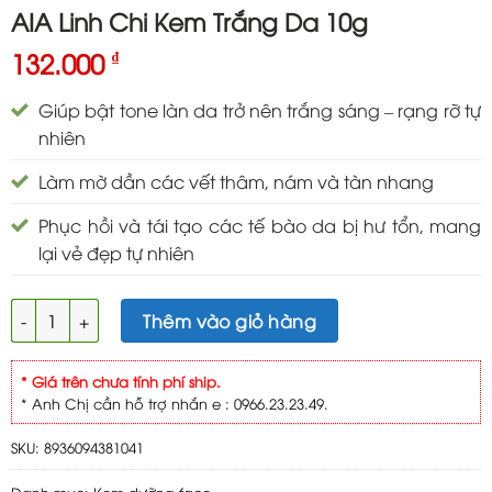
AIA Linh Chi Kem Trắng Da 10g
132.000
₫
Giúp bật tone làn da trở nên trắng sáng – rạng rỡ tự
nhiên
Làm mờ dần các vết thâm, nám và tàn nhang
Phục hồi và tái tạo các tế bào da bị hư tổn, mang
lại vẻ đẹp tự nhiên
AIA Linh Chi Kem Trắng Da 10g số lượng
Thêm vào giỏ hàng
* Giá trên chưa tính phí ship.
* Anh Chị cần hỗ trợ nhắn e : 0966.23.23.49.
SKU:
8936094381041
Danh mục:
Kem dưỡng face