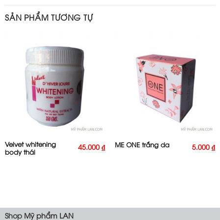
SẢN PHẨM TƯƠNG TỰ
Velvet whitening
ME ONE trắng da
45.000
₫
5.000
₫
body thái
Shop
Mỹ phẩm LAN