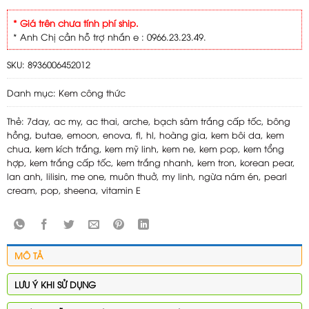
* Giá trên chưa tính phí ship.
* Anh Chị cần hỗ trợ nhắn e : 0966.23.23.49.
SKU:
8936006452012
Danh mục:
Kem công thức
Thẻ:
7day
,
ac my
,
ac thai
,
arche
,
bạch sâm trắng cấp tốc
,
bông
hồng
,
butae
,
emoon
,
enova
,
fl
,
hl
,
hoàng gia
,
kem bôi da
,
kem
chua
,
kem kích trắng
,
kem mỹ linh
,
kem ne
,
kem pop
,
kem tổng
hợp
,
kem trắng cấp tốc
,
kem trắng nhanh
,
kem tron
,
korean pear
,
lan anh
,
lilisin
,
me one
,
muôn thuở
,
my linh
,
ngừa nám én
,
pearl
cream
,
pop
,
sheena
,
vitamin E
MÔ TẢ
LƯU Ý KHI SỬ DỤNG