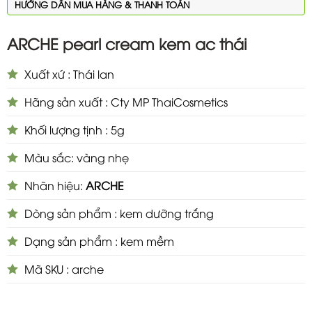
HƯỚNG DẪN MUA HÀNG & THANH TOÁN
ARCHE pearl cream kem ac thái
Xuất xứ : Thái lan
Hãng sản xuất : Cty MP ThaiCosmetics
Khối lượng tịnh : 5g
Màu sắc: vàng nhẹ
Nhãn hiệu:
ARCHE
Dòng sản phẩm : kem dưỡng trắng
Dạng sản phẩm : kem mềm
Mã SKU : arche