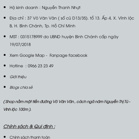
Hộ kinh doanh : Nguyễn Thanh Nhựt
Địa chỉ : 37 Võ Văn Vân ( số cũ D13/35). tổ 13. Ấp 4, X. Vĩnh lộc
B, H. Bình Chánh, Tp. Hồ Chí Minh
MST : 0315178999 do UBND huyện Bình Chánh cấp ngày
19/07/2018
Xem Google Map
-
Fanpage facebook
Hotline : 0966 23 23 49
Giới thiệu
Blogs chia sẻ
( Shop nằm mặt tiền đường Võ Văn Vân , cách ngã năm Nguyễn Thị Tú -
Vĩnh lộc 100m ).
Chính sách &
Qui định :
Chính sách thanh toán