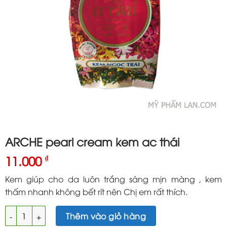
ARCHE pearl cream kem ac thái
11.000
₫
Kem giúp cho da luôn trắng sáng mịn màng , kem
thấm nhanh không bết rít nên Chị em rất thích.
ARCHE pearl cream kem ac thái số lượng
Thêm vào giỏ hàng