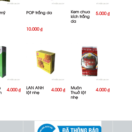
Kem chua
 mỹ
POP trắng da
5.000
₫
kích trắng
da
10.000
₫
+
+
n
LAN ANH
Muôn
4.000
₫
4.000
₫
4.000
₫
m
lột nhẹ
Thuở lột
nhẹ