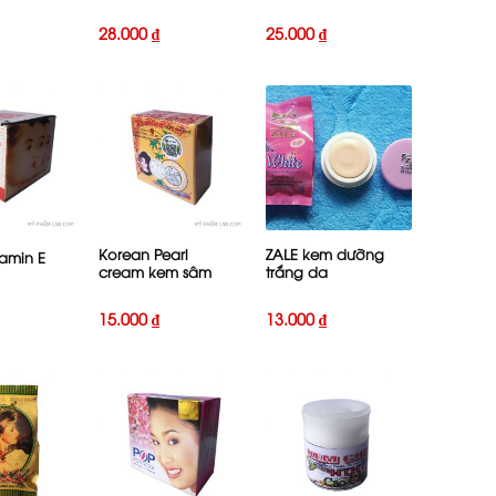
28.000
₫
25.000
₫
+
+
Korean Pearl
ZALE kem dưỡng
amin E
cream kem sâm
trắng da
15.000
₫
13.000
₫
+
+