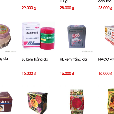
100g
cấp tốc
29.000
₫
28.000
₫
28.000
₫
+
+
+
ắng da
BL kem trắng da
HL kem trắng da
NACO vit
16.000
₫
16.000
₫
16.000
₫
+
+
+