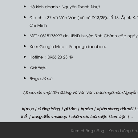
Hộ kinh doanh : Nguyễn Thanh Nhựt
Địa chỉ : 37 Võ Văn Vân ( số cũ D13/35). tổ 13. Ấp 4, X.
Chí Minh
MST : 0315178999 do UBND huyện Bình Chánh cấp ngày
Xem Google Map
-
Fanpage facebook
Hotline : 0966 23 23 49
Giới thiệu
Blogs chia sẻ
( Shop nằm mặt tiền đường Võ Văn Vân , cách ngã năm Nguyễn Thị
trị mụn
|
dưỡng trắng
|
giử ẫm
|
trị nám
|
trị tàn nhang đồi mồi
|
thể
|
trang điểm makeup
|
chăm sóc toàn diện
|
kem trộn
|....
Kem chống nắng
Kem dưỡng bo