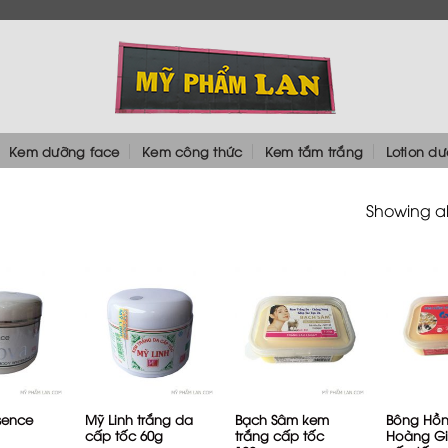
Kem dưỡng face
Kem công thức
Kem tắm trắng
Lotion d
Showing all
+
+
+
sence
Mỹ Linh trắng da
Bạch Sâm kem
Bông Hồ
cấp tốc 60g
trắng cấp tốc
Hoàng Gi