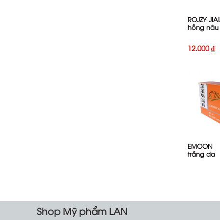
ROJZY JIA
hồng nâu
12.000
₫
+
EMOON
trắng da
Shop
Mỹ phẩm LAN