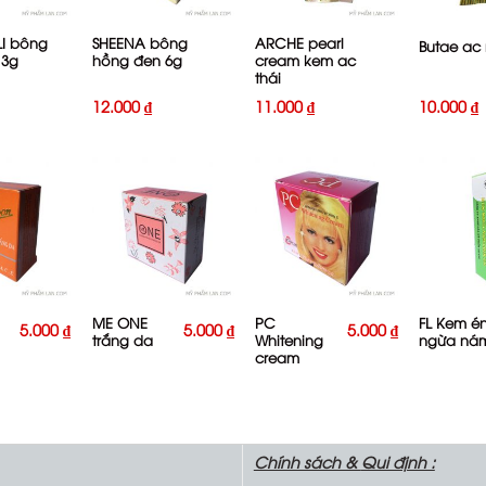
LI bông
SHEENA bông
ARCHE pearl
Butae ac
 3g
hồng đen 6g
cream kem ac
thái
12.000
₫
11.000
₫
10.000
₫
+
+
+
ME ONE
PC
FL Kem é
5.000
₫
5.000
₫
5.000
₫
trắng da
Whitening
ngừa ná
cream
Chính sách &
Qui định :