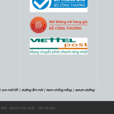
|
son môi tốt
|
dưỡng ẫm môi
|
kem chống nắng
|
serum dưỡng
 thể
Serum tinh chất
Tẩy tế bào