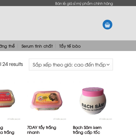
Bán lẻ giá sỉ mỹ phẩm chính hãng
ưỡng thể
Serum tinh chất
Tẩy tế bào
 24 results
+
+
ng
7DAY tẩy trắng
Bạch Sâm kem
a trắng
nhanh
trắng cấp tốc