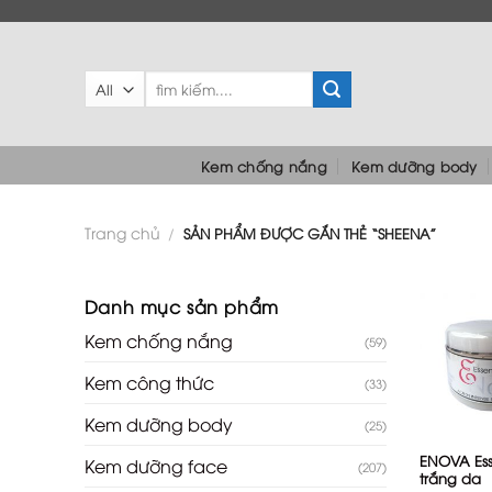
Skip
to
content
Tìm
kiếm:
Kem chống nắng
Kem dưỡng body
Trang chủ
/
SẢN PHẨM ĐƯỢC GẮN THẺ “SHEENA”
Danh mục sản phẩm
Kem chống nắng
(59)
Kem công thức
(33)
+
Kem dưỡng body
(25)
ENOVA Es
Kem dưỡng face
(207)
trắng da