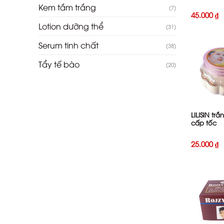
Kem tắm trắng
(7)
45.000
₫
Lotion dưỡng thể
(31)
Serum tinh chất
(38)
Tẩy tế bào
(20)
+
LILISIN tr
cấp tốc
25.000
₫
+