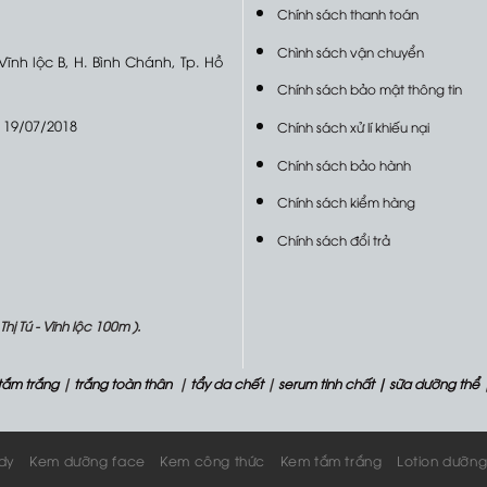
Chính sách thanh toán
Chình sách vận chuyển
 Vĩnh lộc B, H. Bình Chánh, Tp. Hồ
Chính sách bảo mật thông tin
 19/07/2018
Chính sách xử lí khiếu nại
Chính sách bảo hành
Chính sách kiểm hàng
Chính sách đổi trả
 Tú - Vĩnh lộc 100m ).
tắm trắng
|
trắng toàn thân
|
tẩy da chết
|
serum tinh chất
| sữa dưỡng thể
dy
Kem dưỡng face
Kem công thức
Kem tắm trắng
Lotion dưỡng