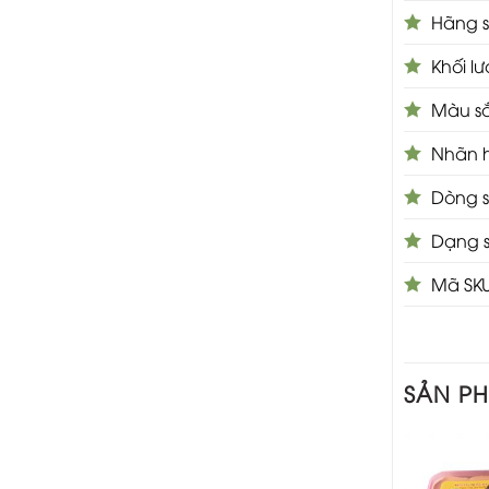
Hãng s
Khối lư
Màu s
Nhãn 
Dòng s
Dạng 
Mã SKU
SẢN P