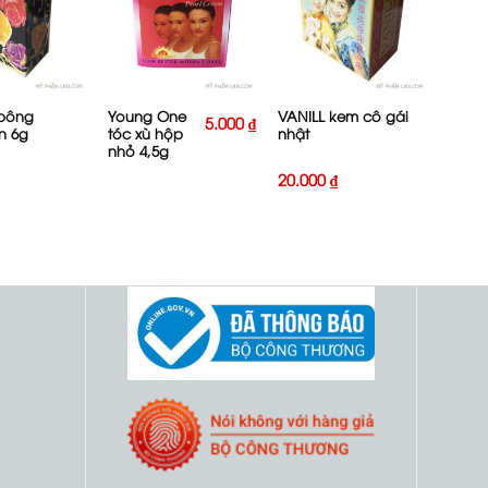
+
+
bông
Young One
VANILL kem cô gái
5.000
₫
n 6g
tóc xù hộp
nhật
nhỏ 4,5g
20.000
₫