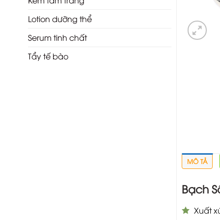
Kem tắm trắng
Lotion dưỡng thể
Serum tinh chất
Tẩy tế bào
MÔ TẢ
Bạch S
Xuất x