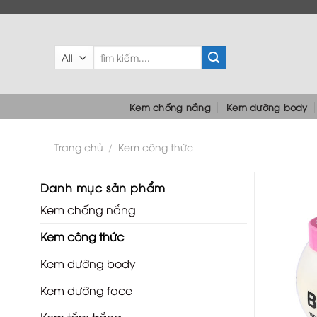
Skip
to
content
Tìm
kiếm:
Kem chống nắng
Kem dưỡng body
Trang chủ
Kem công thức
/
Danh mục sản phẩm
Kem chống nắng
Kem công thức
Kem dưỡng body
Kem dưỡng face