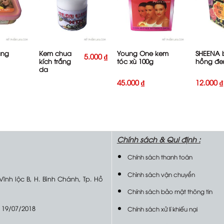
+
+
+
ắng
Kem chua
Young One kem
SHEENA 
5.000
₫
kích trắng
tóc xù 100g
hồng đe
da
45.000
₫
12.000
₫
Chính sách &
Qui định :
Chính sách thanh toán
Chình sách vận chuyển
 Vĩnh lộc B, H. Bình Chánh, Tp. Hồ
Chính sách bảo mật thông tin
 19/07/2018
Chính sách xử lí khiếu nại