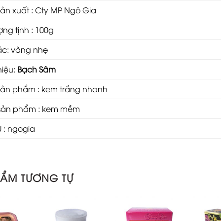
ản xuất : Cty MP Ngô Gia
ợng tịnh : 100g
ắc: vàng nhẹ
hiệu:
Bạch Sâm
ản phẩm : kem trắng nhanh
sản phẩm : kem mềm
 : ngogia
HẨM TƯƠNG TỰ