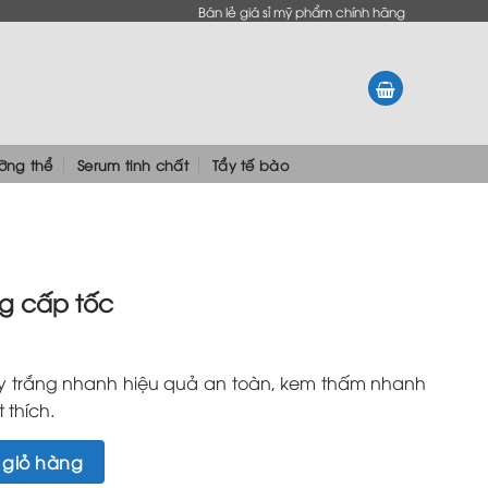
Bán lẻ giá sỉ mỹ phẩm chính hãng
ưỡng thể
Serum tinh chất
Tẩy tế bào
g cấp tốc
ẩy trắng nhanh hiệu quả an toàn, kem thấm nhanh
 thích.
số lượng
 giỏ hàng