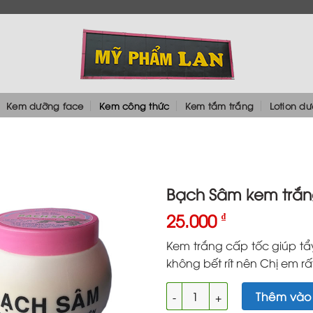
Kem dưỡng face
Kem công thức
Kem tắm trắng
Lotion d
Bạch Sâm kem trắn
25.000
₫
Kem trắng cấp tốc giúp t
không bết rít nên Chị em rất
Bạch Sâm kem trắng cấp tốc 
Thêm vào