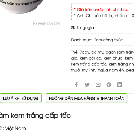
* Giá trên chưa tính phí ship.
* Anh Chị cần hỗ trợ nhắn e : 0
SKU:
ngogia
Danh mục:
Kem công thức
Thẻ:
7day
,
ac my
,
bạch sâm trắn
gia
,
kem bôi da
,
kem chua
,
kem 
kem trắng cấp tốc
,
kem trắng n
thuở
,
my linh
,
ngừa nám én
,
pea
LƯU Ý KHI SỬ DỤNG
HƯỚNG DẪN MUA HÀNG & THANH TOÁN
âm kem trắng cấp tốc
ứ : Việt Nam