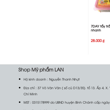
+
7DAY tẩy tr
nhanh
28.000
₫
Shop
Mỹ phẩm LAN
Hộ kinh doanh : Nguyễn Thanh Nhựt
Địa chỉ : 37 Võ Văn Vân ( số cũ D13/35). tổ 13. Ấp 4, X.
Chí Minh
MST : 0315178999 do UBND huyện Bình Chánh cấp ngày