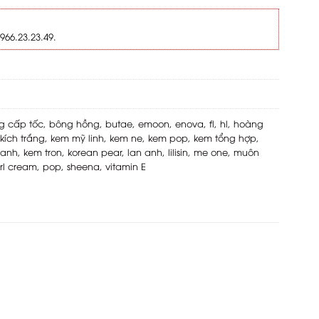
966.23.23.49.
g cấp tốc
,
bông hồng
,
butae
,
emoon
,
enova
,
fl
,
hl
,
hoàng
kích trắng
,
kem mỹ linh
,
kem ne
,
kem pop
,
kem tổng hợp
,
hanh
,
kem tron
,
korean pear
,
lan anh
,
lilisin
,
me one
,
muôn
rl cream
,
pop
,
sheena
,
vitamin E