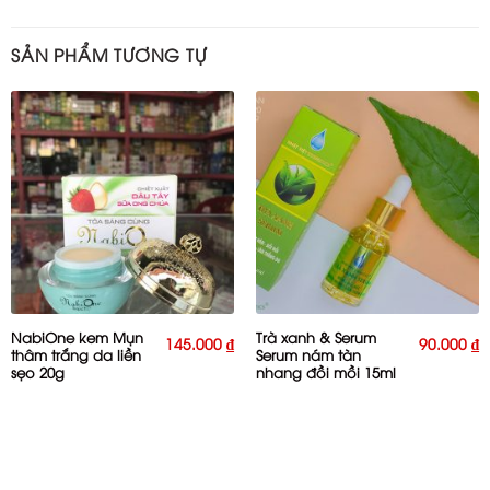
SẢN PHẨM TƯƠNG TỰ
NabiOne kem Mụn
Trà xanh & Serum
145.000
₫
90.000
₫
thâm trắng da liền
Serum nám tàn
sẹo 20g
nhang đồi mồi 15ml