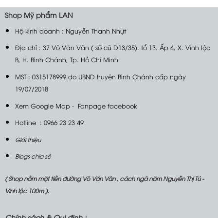
Shop
Mỹ phẩm LAN
Hộ kinh doanh : Nguyễn Thanh Nhựt
Địa chỉ : 37 Võ Văn Vân ( số cũ D13/35). tổ 13. Ấp 4, X. Vĩnh lộc
B, H. Bình Chánh, Tp. Hồ Chí Minh
MST : 0315178999 do UBND huyện Bình Chánh cấp ngày
19/07/2018
Xem Google Map
-
Fanpage facebook
Hotline : 0966 23 23 49
Giới thiệu
Blogs chia sẻ
( Shop nằm mặt tiền đường Võ Văn Vân , cách ngã năm Nguyễn Thị Tú -
Vĩnh lộc 100m ).
Chính sách &
Qui định :