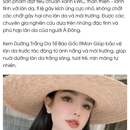
Sản phẩm đạt tiêu chuẩn xanh EWC, thân thiện – lành
tính với làn da, tỉ lệ gây kích ứng cực nhỏ, không chất
các chất gây hại cho làn da và môi trường. Được các
chuyên gia nghiên cứu dựa trên những đặc tính và
phù hợp làn da của người Á Đông.
Kem Dưỡng Trắng Da Tế Bào Gốc RMon Giúp bảo vệ
làn da trước tác động từ ánh nắng và môi trường, giúp
nuôi dưỡng làn da trắng sáng, tươi trẻ, mịn màng tự
nhiên.