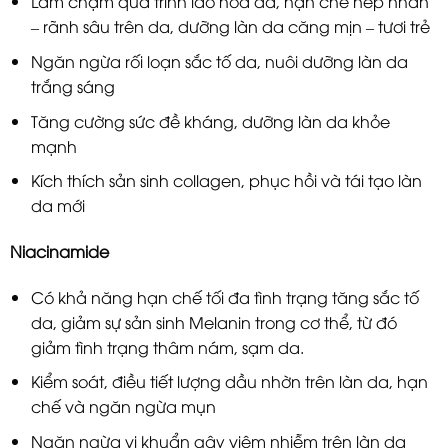
Làm chậm quá trình lão hóa da, hạn chế nếp nhăn
– rãnh sâu trên da, dưỡng làn da căng mịn – tươi trẻ
Ngăn ngừa rối loạn sắc tố da, nuôi dưỡng làn da
trắng sáng
Tăng cường sức đề kháng, dưỡng làn da khỏe
mạnh
Kích thích sản sinh collagen, phục hồi và tái tạo làn
da mới
Niacinamide
Có khả năng hạn chế tối đa tình trạng tăng sắc tố
da, giảm sự sản sinh Melanin trong cơ thể, từ đó
giảm tình trạng thâm nám, sạm da.
Kiểm soát, điều tiết lượng dầu nhờn trên làn da, hạn
chế và ngăn ngừa mụn
Ngăn ngừa vi khuẩn gây viêm nhiễm trên làn da