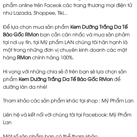
phẩm online trên Faceok các trang thương mại điện tử
như Lazada, Shoppee, Tiki,..
Để lựa chọn mua sản phẩm
Kem Dưỡng Trắng Da Tế
Bào Gốc RMon
bạn cần cân nhắc và mua sản phảm
tại nơi uy tín, tại Mỹ phẩm LAN chúng tôi hân hạnh là
một trong những đơn vị chuyên kinh doanh các mặt
hàng
RMon
chính hãng 100%.
Hi vọng với những chia sẻ ở trên bạn sẽ lựa chọn sản
phẩm
Kem Dưỡng Trắng Da Tế Bào Gốc RMon
để
dưỡng làn da nhé!
Tham khảo các sản phẩm khác tại shop :
Mỹ Phẩm Lan
Liên hệ và kết nối với chúng tôi tại Facebook:
Mỹ Phẩm
Lan
Một số sản phẩm bạn có thể tham khảo