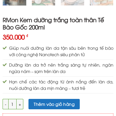
RMon Kem dưỡng trắng toàn thân Tế
Bào Gốc 200ml
350.000
₫
Giúp nuôi dưỡng làn da tận sâu bên trong tế bào
với công nghệ Nanotech siêu phân tử
Dưỡng làn da trở nên trắng sáng tự nhiên, ngăn
ngừa nám – sạm trên làn da
Hạn chế các tác động từ ánh nắng đến làn da,
nuôi dưỡng làn da mịn màng – tươi trẻ
RMon Kem dưỡng trắng toàn thân Tế Bào Gốc 200ml số lượng
Thêm vào giỏ hàng