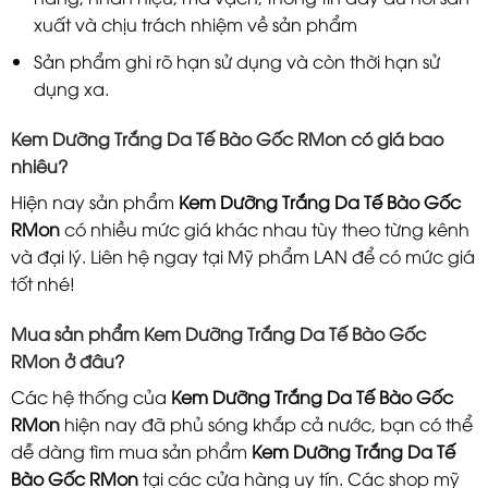
xuất và chịu trách nhiệm về sản phẩm
Sản phẩm ghi rõ hạn sử dụng và còn thời hạn sử
dụng xa.
Kem Dưỡng Trắng Da Tế Bào Gốc RMon có giá bao
nhiêu?
Hiện nay sản phẩm
Kem Dưỡng Trắng Da Tế Bào Gốc
RMon
có nhiều mức giá khác nhau tùy theo từng kênh
và đại lý. Liên hệ ngay tại Mỹ phẩm LAN để có mức giá
tốt nhé!
Mua sản phẩm Kem Dưỡng Trắng Da Tế Bào Gốc
RMon ở đâu?
Các hệ thống của
Kem Dưỡng Trắng Da Tế Bào Gốc
RMon
hiện nay đã phủ sóng khắp cả nước, bạn có thể
dễ dàng tìm mua sản phẩm
Kem Dưỡng Trắng Da Tế
Bào Gốc RMon
tại các cửa hàng uy tín. Các shop mỹ