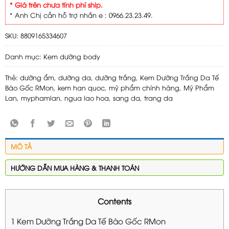
* Giá trên chưa tính phí ship.
* Anh Chị cần hỗ trợ nhắn e : 0966.23.23.49.
SKU:
8809165334607
Danh mục:
Kem dưỡng body
Thẻ:
dưỡng ẩm
,
dưỡng da
,
dưỡng trắng
,
Kem Dưỡng Trắng Da Tế
Bào Gốc RMon
,
kem han quoc
,
mỹ phẩm chính hãng
,
Mỹ Phẩm
Lan
,
myphamlan
,
ngua lao hoa
,
sang da
,
trang da
MÔ TẢ
HƯỚNG DẪN MUA HÀNG & THANH TOÁN
Contents
1
Kem Dưỡng Trắng Da Tế Bào Gốc RMon