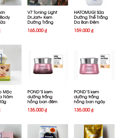
kin
V7 Toning Light
HATOMUGI Sữa
 Body
Dr.Jart+ Kem
Dưỡng Thể Trắng
Sữa
Dưỡng Trắng
Da Ban Đêm
ắng
400ml
₫
165.000
₫
159.000
₫
ể mát
g
T
+
+
o Mộc
POND’S kem
POND’S kem
a Nám
dưỡng trắng
dưỡng trắng
10g
hồng ban đêm
hồng ban ngày
45g
45g
₫
135.000
₫
135.000
₫