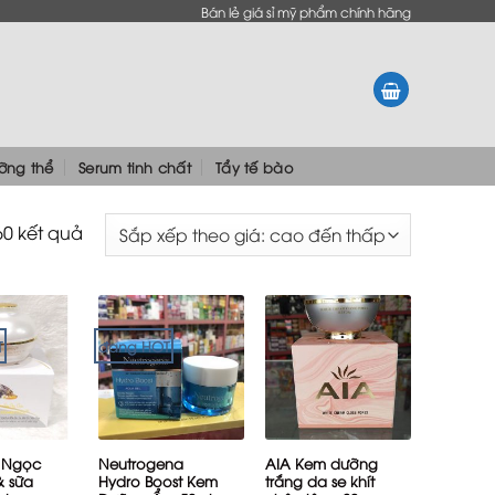
Bán lẻ giá sỉ mỹ phẩm chính hãng
ưỡng thể
Serum tinh chất
Tẩy tế bào
60 kết quả
T
đang HOT
+
+
t Ngọc
Neutrogena
AIA Kem dưỡng
& sữa
Hydro Boost Kem
trắng da se khít