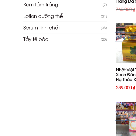
Trắng Da 
Kem tắm trắng
(7)
phẩm
760.000
₫
Lotion dưỡng thể
(31)
Serum tinh chất
(38)
đang HOT
Tẩy tế bào
(20)
+
Nhật Việt 
Xanh Đôn
Hạ Thảo 
Nám Tàn 
239.000
₫
20g
đang HOT
+