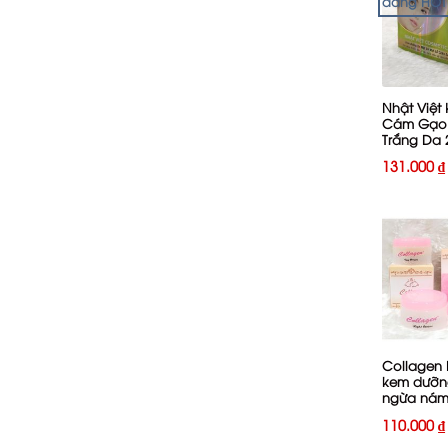
đang HOT
+
Nhật Việt
Cám Gạo
Trắng Da 
131.000
₫
+
Collagen 
kem dưỡn
ngừa ná
110.000
₫