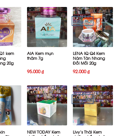
đang HOT
+
+
 Q1 kem
AIA Kem mụn
LENA IQ Q4 Kem
ắng
thâm 7g
Nám Tàn Nhang
ng 20g
Đồi Mồi 20g
95.000
₫
92.000
₫
đang HOT
+
+
kin
NEW TODAY Kem
Livy’s Thái Kem