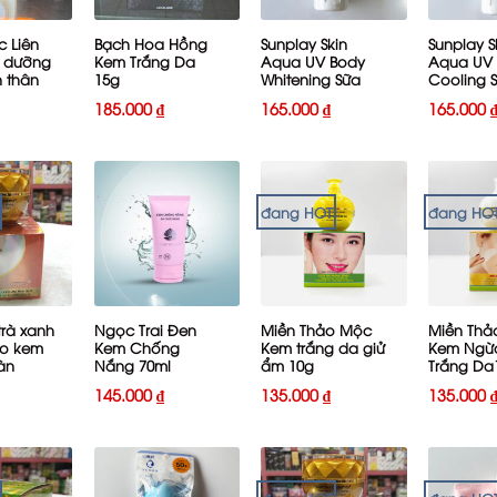
 Liên
Bạch Hoa Hồng
Sunplay Skin
Sunplay S
 dưỡng
Kem Trắng Da
Aqua UV Body
Aqua UV
n thân
15g
Whitening Sữa
Cooling 
chống nắng
chống n
185.000
₫
165.000
₫
165.000
dưỡng thể trắng
dưỡng th
mịn 150g
lạnh 150
đang HOT
đang HO
+
+
+
trà xanh
Ngọc Trai Đen
Miền Thảo Mộc
Miền Thả
o kem
Kem Chống
Kem trắng da giử
Kem Ngừ
àn
Nắng 70ml
ẩm 10g
Trắng Da
g
145.000
₫
135.000
₫
135.000