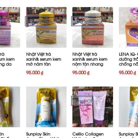
đang HOT
đang HOT
+
+
+
trà
Nhật Việt trà
Nhật Việt trà
LENA IQ-
rum kem
xanh& serum kem
xanh& serum kem
dưỡng tr
ng da
mờ nám tàn
nám tàn nhang
chống nắ
hóa 8g
nhang 8g
đồi mồi 8g
95.000
₫
95.000
₫
95.000
₫
đang HOT
+
+
+
in
Sunplay Skin
Cellio Collagen
Sunplay S