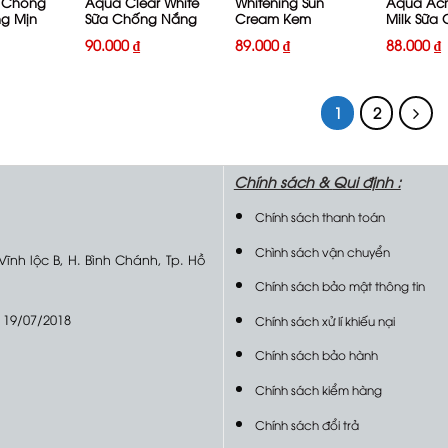
 Chống
Aqua Clear White
Whitening Sun
Aqua Acn
g Mịn
Sữa Chống Nắng
Cream Kem
Milk Sữa
White
Trắng Da SPF50+
Chống Nắng 70g
Nắng Ng
90.000
₫
89.000
₫
88.000
₫
++++
PA++++ 25g
SPF50+/P
25g
1
2
Chính sách &
Qui định :
Chính sách thanh toán
Chình sách vận chuyển
 Vĩnh lộc B, H. Bình Chánh, Tp. Hồ
Chính sách bảo mật thông tin
 19/07/2018
Chính sách xử lí khiếu nại
Chính sách bảo hành
Chính sách kiểm hàng
Chính sách đổi trả