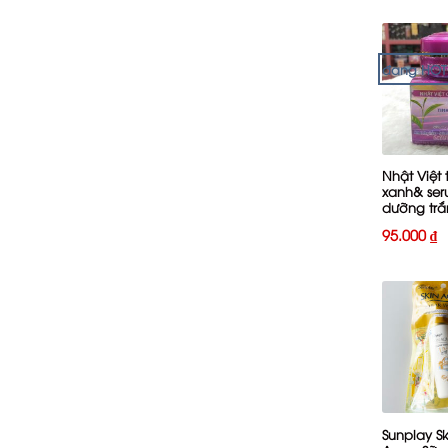
đang HOT
+
Nhật Việt 
xanh& se
dưỡng trắ
ngừa lão 
95.000
₫
+
Sunplay Sk