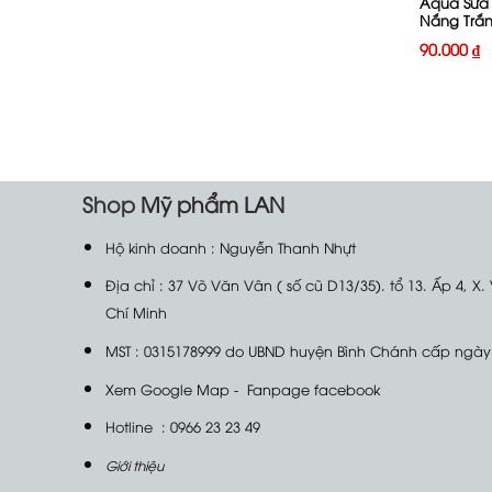
Aqua Sữa
Nắng Trắn
Da Clear 
90.000
₫
SPF50+ PA
25g
Shop
Mỹ phẩm LAN
Hộ kinh doanh : Nguyễn Thanh Nhựt
Địa chỉ : 37 Võ Văn Vân ( số cũ D13/35). tổ 13. Ấp 4, X.
Chí Minh
MST : 0315178999 do UBND huyện Bình Chánh cấp ngày
Xem Google Map
-
Fanpage facebook
Hotline : 0966 23 23 49
Giới thiệu