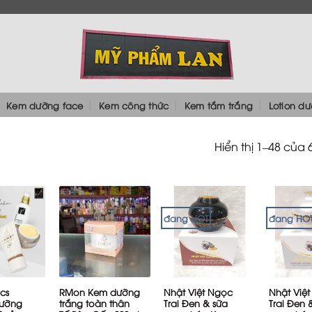
Kem dưỡng face
Kem công thức
Kem tắm trắng
Lotion d
Hiển thị 1–48 của 
đang HOT
đang HO
+
+
+
cs
RMon Kem dưỡng
Nhật Việt Ngọc
Nhật Việ
ưỡng
trắng toàn thân
Trai Đen & sữa
Trai Đen 