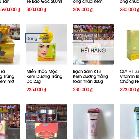
3 sản
Tế Bào Gốc 200ml
ong chúa Kem
ong chú
Nám tàn nhang
dưỡng tr
Giá
Giá
590.000
₫
350.000
₫
309.000
₫
280.000
đồi mồi cao cấp
cao cấp 
gốc
hiện
30g
là:
tại
760.000 ₫.
là:
590.000 ₫.
đang HOT
đang HOT
HẾT HÀNG
+
+
+
Trà
Miền Thảo Mộc
Bạch Sâm K18
OLY HT Lu
g Trùng
Kem Dưỡng Trắng
Kem dưỡng trắng
Vitamin 
Kem mờ
Da 20g
toàn thân 300g
Chống N
Nhang
235.000
₫
230.000
₫
223.000
đang HOT
+
+
+