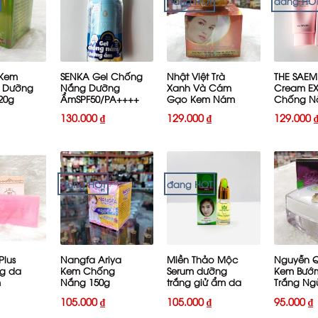
đang HOT
đang HO
+
+
+
 Kem
SENKA Gel Chống
Nhật Việt Trà
THE SAEM
 Dưỡng
Nắng Dưỡng
Xanh Và Cám
Cream E
20g
ẨmSPF50/PA++++
Gạo Kem Nám
Chống N
80g
Tàn Nhang 20g
SPF50+/P
130.000
₫
129.000
₫
129.000
đang HOT
đang HOT
+
+
+
Plus
Nangfa Ariya
Miền Thảo Mộc
Nguyễn 
g da
Kem Chống
Serum dưỡng
Kem Bướ
m
Nắng 150g
trắng giử ẩm da
Trắng N
10ml
Da 12g
105.000
₫
105.000
₫
95.000
₫