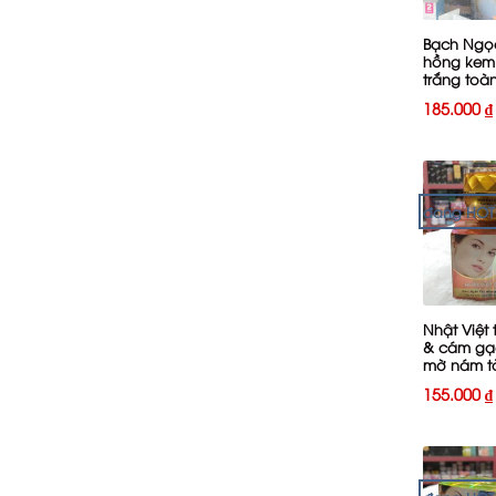
Bạch Ngọc
hồng kem
trắng toà
80g
185.000
₫
đang HOT
+
Nhật Việt 
& cám gạ
mờ nám t
nhang 13
155.000
₫