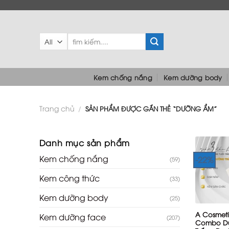
Skip
to
content
Tìm
kiếm:
Kem chống nắng
Kem dưỡng body
Trang chủ
/
SẢN PHẨM ĐƯỢC GẮN THẺ “DƯỠNG ẨM”
Danh mục sản phẩm
Kem chống nắng
-22%
(59)
Kem công thức
(33)
+
Kem dưỡng body
(25)
A Cosmeti
Kem dưỡng face
(207)
Combo D