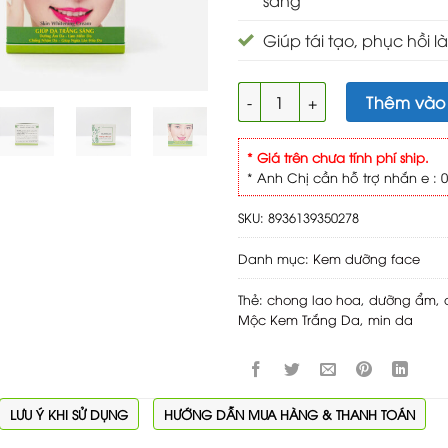
sáng
Giúp tái tạo, phục hồi l
Miền Thảo Mộc Kem trắng da 
Thêm vào
* Giá trên chưa tính phí ship.
* Anh Chị cần hỗ trợ nhắn e : 0
SKU:
8936139350278
Danh mục:
Kem dưỡng face
Thẻ:
chong lao hoa
,
dưỡng ẩm
,
Mộc Kem Trắng Da
,
min da
LƯU Ý KHI SỬ DỤNG
HƯỚNG DẪN MUA HÀNG & THANH TOÁN