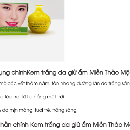
ụng chínhKem trắng da giử ẩm Miền Thảo Mộ
mờ các vết thâm nám, tàn nhang dưỡng làn da trắng sá
 tác hại từ tia nắng mặt trời
 da mịn màng, tươi trẻ, trắng sáng
hần chính Kem trắng da giử ẩm Miền Thảo M