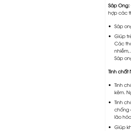
Sáp Ong:
hợp các t
Sáp on
Giúp tr
Các thà
nhiễm
Sáp ong
Tinh chất
Tinh ch
kẽm. N
Tinh ch
chống o
lão hóa
Giúp kh