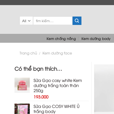
Skip
to
content
Tìm
kiếm:
Kem chống nắng
Kem dưỡng body
Trang chủ
Kem dưỡng face
/
Có thể bạn thích…
Sữa Gạo cosy white Kem
dưỡng trắng toàn thân
250g
193.000
Sữa Gạo COSY WHITE Ủ
trắng body