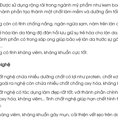
Được sử dụng rộng rãi trong ngành mỹ phẩm như kem bod
hành phần tạo thành một chất làm mềm và dưỡng ẩm tối
g còn có tính chống nắng, ngăn ngừa sạm, nám trên làn 
ẻ hóa làn da tăng độ đàn hồi lưu giữ sụ trẻ hóa cho làn da
nh phần có trong sáp ong giúp bảo vệ làn da trước sự gây
,…
 có tính kháng viêm, kháng khuẩn cực tốt.
 Nghệ
ất nghệ chứa nhiều dưỡng chất có lợi như protein, chất xơ, nia
goài ra nghệ còn chứa nhiều chất chống oxy hóa, kháng 
ất nghệ có tác dụng làm đẹp rất tốt, với thành phần chín
xy hóa, kháng viêm,.. Tinh chất nghệ giúp hạn chết hình t
.
áng viêm, kháng khuẩn gây mụn, cải thiện vết sẹo trên da