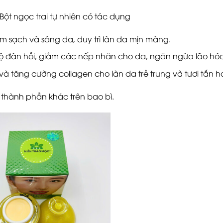
Bột ngọc trai tự nhiên có tác dụng
m sạch và sáng da, duy trì làn da mịn màng.
ộ đàn hồi, giảm các nếp nhăn cho da, ngăn ngừa lão hóa
 và tăng cường collagen cho làn da trẻ trung và tươi tắn h
 thành phần khác trên bao bì.