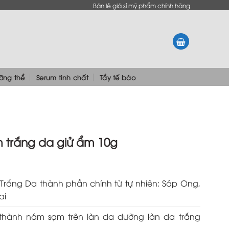
Bán lẻ giá sỉ mỹ phẩm chính hãng
ưỡng thể
Serum tinh chất
Tẩy tế bào
 trắng da giử ẩm 10g
rắng Da thành phần chính từ tự nhiên: Sáp Ong,
ai
thành nám sạm trên làn da dưỡng làn da trắng