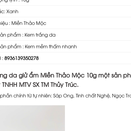
ắc: Xanh
iệu : Miền Thảo Mộc
ản phẩm : Kem trắng da
sản phẩm : Kem mềm thấm nhanh
 :
8936139350278
ng da giử ẩm Miền Thảo Mộc 10g một sản ph
y TNHH MTV SX TM
Thủy Trúc.
 phần chính từ tự nhiên: Sáp Ong, Tinh chất Nghệ, Ngọc Trai