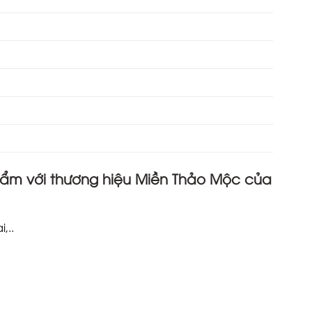
ẩm với thương hiệu
Miền Thảo Mộc
của
,..