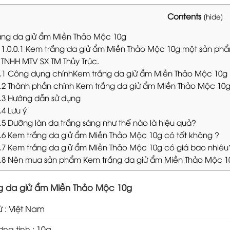
Contents
[
hide
]
ng da giử ẩm Miền Thảo Mộc 10g
1.0.0.1
Kem trắng da giử ẩm Miền Thảo Mộc 10g một sản phẩ
TNHH MTV SX TM Thủy Trúc.
.1
Công dụng chínhKem trắng da giử ẩm Miền Thảo Mộc 10g
.2
Thành phần chính Kem trắng da giử ẩm Miền Thảo Mộc 10
.3
Hướng dẫn sử dụng
.4
Lưu ý
.5
Dưỡng làn da trắng sáng như thế nào là hiệu quả?
.6
Kem trắng da giử ẩm Miền Thảo Mộc 10g có tốt không ?
.7
Kem trắng da giử ẩm Miền Thảo Mộc 10g có giá bao nhiêu
.8
Nên mua sản phẩm Kem trắng da giử ẩm Miền Thảo Mộc 10
g da giử ẩm Miền Thảo Mộc 10g
ứ : Việt Nam
ợng tịnh : 10g