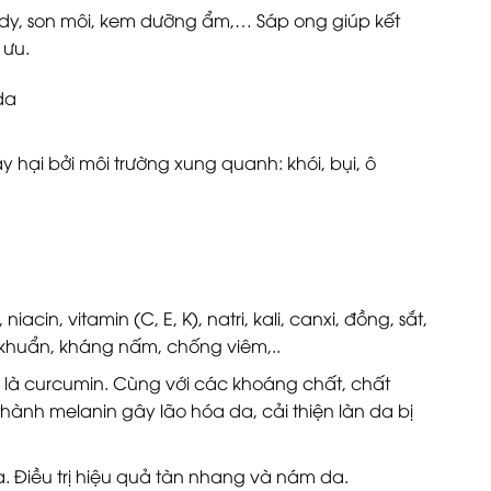
y, son môi, kem dưỡng ẩm,… Sáp ong giúp kết
 ưu.
da
.
 hại bởi môi trường xung quanh: khói, bụi, ô
cin, vitamin (C, E, K), natri, kali, canxi, đồng, sắt,
khuẩn, kháng nấm, chống viêm,..
h là curcumin. Cùng với các khoáng chất, chất
hành melanin gây lão hóa da, cải thiện làn da bị
. Điều trị hiệu quả tàn nhang và nám da.