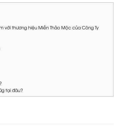
m với thương hiệu Miền Thảo Mộc của Công Ty
g
?
g tại đâu?