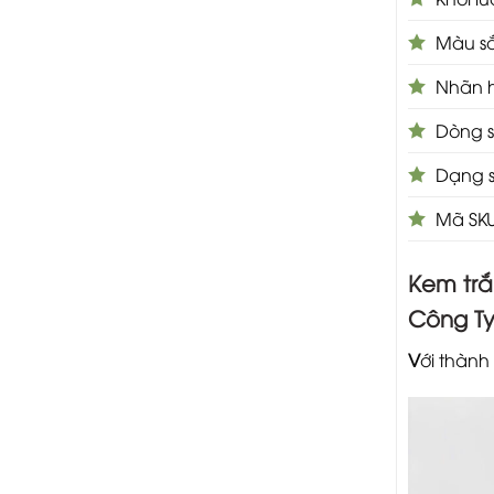
Màu s
Nhãn h
Dòng s
Dạng 
Mã SKU
Kem trắ
Công T
V
ới thành