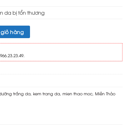
àn da bị tổn thương
giử ẩm 10g số lượng
 giỏ hàng
966.23.23.49.
dưỡng trắng da
,
kem trang da
,
mien thao moc
,
Miền Thảo