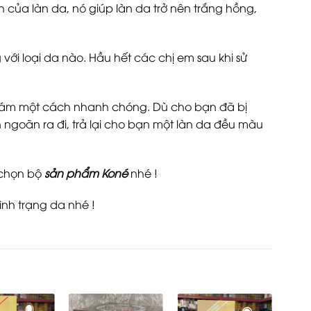
nh của làn da, nó giúp làn da trở nên trắng hồng,
ới loại da nào. Hầu hết các chị em sau khi sử
nám một cách nhanh chóng. Dù cho bạn đã bị
ngoãn ra đi, trả lại cho bạn một làn da đều màu
 chọn bộ
sản phẩm Koné
nhé !
nh trạng da nhé !