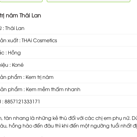
trị nám Thái Lan
 : Thái Lan
ản xuất : THAi Cosmetics
c : Hồng
iệu : Koné
ản phẩm : Kem trị nám
sản phẩm : Kem mềm thấm nhanh
 : 8857121333171
 tàn nhang là những kẻ thù đối với các chị em phụ nữ. D
âu, hồng hào đến đâu thì khi đến một ngưỡng tuổi nhất đị