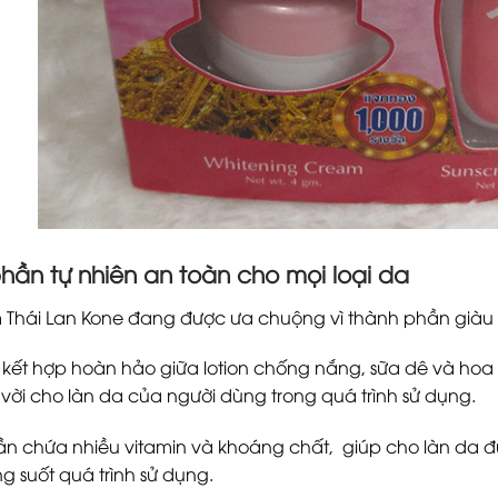
hần tự nhiên an toàn cho mọi loại da
ám Thái Lan Kone đang được ưa chuộng vì thành phần giàu
ự kết hợp hoàn hảo giữa lotion chống nắng, sữa dê và ho
 vời cho làn da của người dùng trong quá trình sử dụng.
n chứa nhiều vitamin và khoáng chất, giúp cho làn da 
ong suốt quá trình sử dụng.