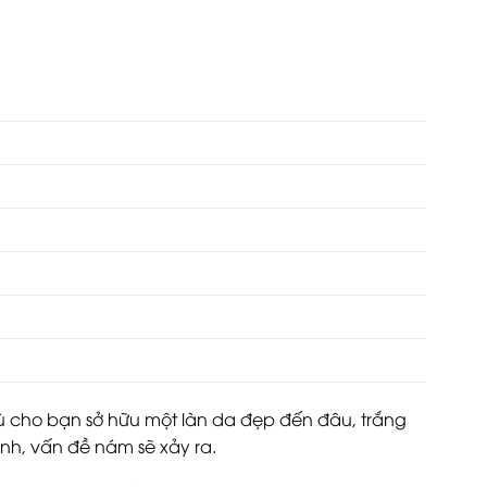
ù cho bạn sở hữu một làn da đẹp đến đâu, trắng
nh, vấn đề nám sẽ xảy ra.