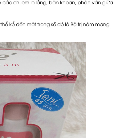
ến các chị em lo lắng, băn khoăn, phân vân giữa
ó thể kể đến một trong số đó là Bộ trị nám mang