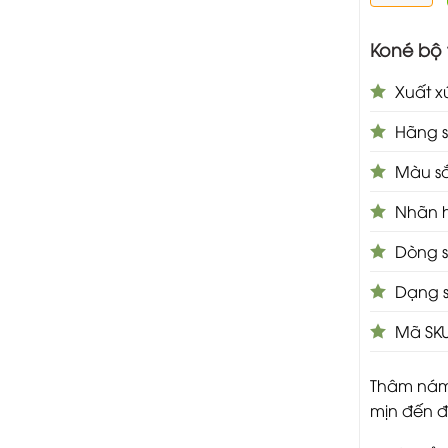
Koné bộ 
Xuất xứ
Hãng s
Màu sắ
Nhãn h
Dòng s
Dạng 
Mã SKU
Thâm nám,
mịn đến đ