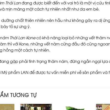
ám Thái Lan
đang được biết đến với vai trò là một vị cứu ti
à mịn màng một cách tự nhiên nhất như da em bé.
 dưỡng chất thiên nhiên nên hầu như không gây ra dị ứng v
bày tỏ sự ưng ý.
ị nám Thái Lan Kone
có khả năng loại bỏ những vết thâm 
ăm thì với Kone, những vết nám cứng đầu đó cũng ngoan 
ắng hồng một cách tự nhiên.
ang gặp phải tình trạng thâm nám, đừng ngần ngại lựa
ới Mỹ phẩm LAN để được tư vấn miễn phí về sản phẩm và tì
HẨM TƯƠNG TỰ