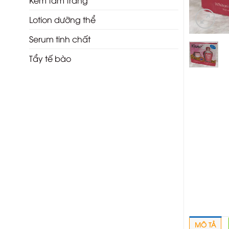
Kem tắm trắng
Lotion dưỡng thể
Serum tinh chất
Tẩy tế bào
MÔ TẢ