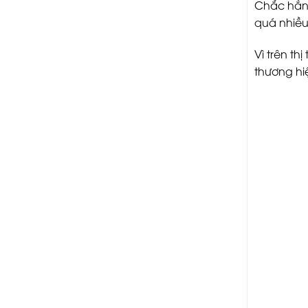
Chắc hẳn 
quá nhiều
Vì trên th
thương hi