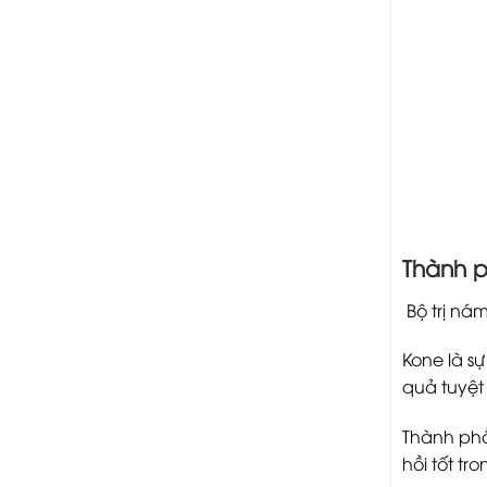
Thành p
Bộ trị n
Kone là s
quả tuyệt
Thành phầ
hồi tốt tr