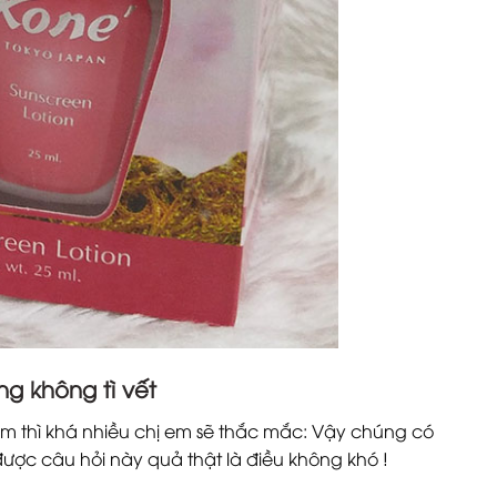
g không tì vết
ám thì khá nhiều chị em sẽ thắc mắc: Vậy chúng có
được câu hỏi này quả thật là điều không khó !