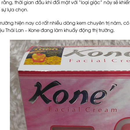
rằng, thời gian đầu khi đối mặt với “loại giặc” này sẽ khi
 sự lựa chọn.
ị trường hiện nay có rất nhiều dòng kem chuyên trị nám, c
ệu Thái Lan – Kone đang làm khuấy động thị trường.