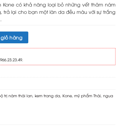
an Kone có khả năng loại bỏ những vết thâm nám
trả lại cho bạn một làn da đều màu với sự trắng
.
 giỏ hàng
966.23.23.49.
ộ trị nám thái lan
,
kem trang da
,
Kone
,
mỹ phẩm Thái
,
ngua