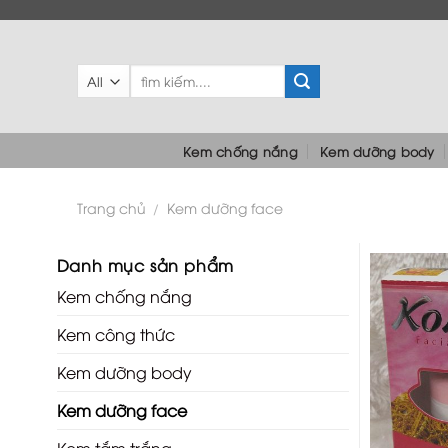
Skip
to
content
Tìm
kiếm:
Kem chống nắng
Kem dưỡng body
Trang chủ
Kem dưỡng face
/
Danh mục sản phẩm
Kem chống nắng
Kem công thức
Kem dưỡng body
Kem dưỡng face