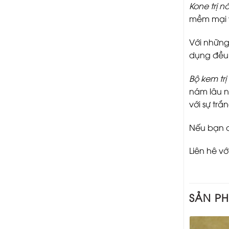
Kone trị n
mềm mại v
Với những
dụng đều 
Bộ kem tr
nám lâu n
với sự tr
Nếu bạn đ
Liên hê v
SẢN P