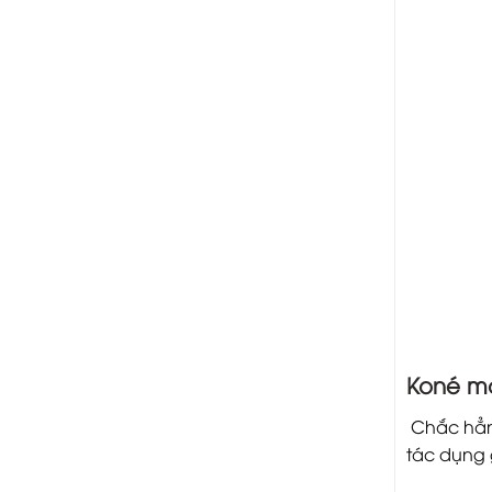
Koné ma
Chắc hẳn 
tác dụng 