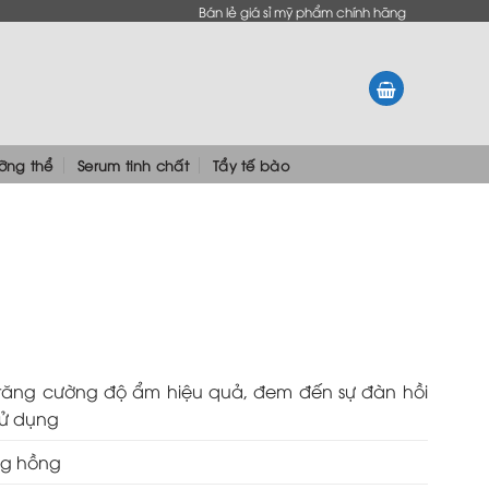
Bán lẻ giá sỉ mỹ phẩm chính hãng
ưỡng thể
Serum tinh chất
Tẩy tế bào
tăng cường độ ẩm hiệu quả, đem đến sự đàn hồi
 sử dụng
ng hồng