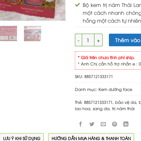
Bộ kem trị nám Thái L
một cách nhanh chóng, 
hồng một cách tự nhiên
Koné Kem nám thái số lượng
Thêm vào
* Giá trên chưa tính phí ship.
* Anh Chị cần hỗ trợ nhắn e : 0
SKU:
8857121333171
Danh mục:
Kem dưỡng face
Thẻ:
8857121333171
,
bảo vệ da
,
b
lao hoa
,
sang da
,
trị nám thái
LƯU Ý KHI SỬ DỤNG
HƯỚNG DẪN MUA HÀNG & THANH TOÁN