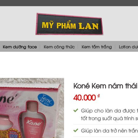
Kem dưỡng face
Kem công thức
Kem tắm trắng
Lotion d
Koné Kem nám thái
40.000
₫
Giúp cho làn da được 
tốt trong suốt quá trình
Giúp làn da trở nên trắ