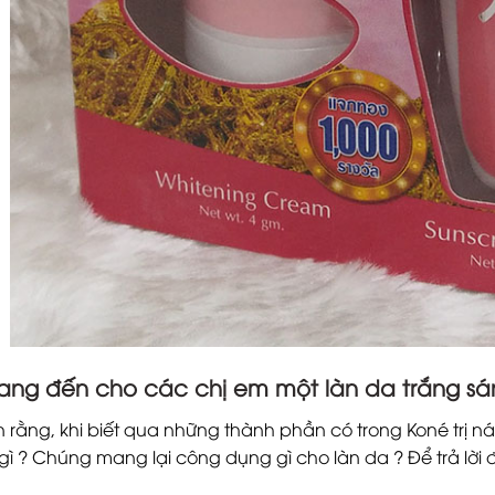
ng đến cho các chị em một làn da trắng sán
rằng, khi biết qua những thành phần có trong Koné trị n
gì ? Chúng mang lại công dụng gì cho làn da ? Để trả lời 