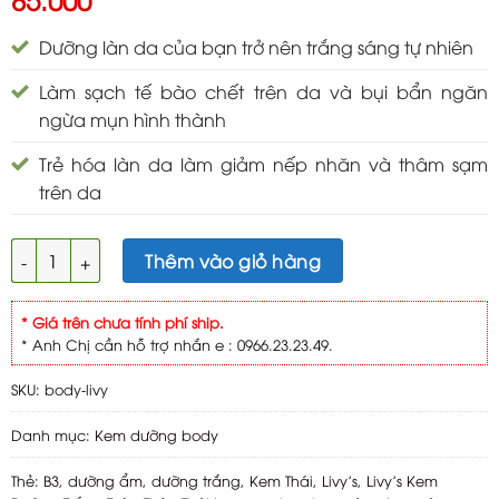
Dưỡng làn da của bạn trở nên trắng sáng tự nhiên
Làm sạch tế bào chết trên da và bụi bẩn ngăn
ngừa mụn hình thành
Trẻ hóa làn da làm giảm nếp nhăn và thâm sạm
trên da
Livy's Thái Kem dưỡng trắng toàn thân 250g vàng số lượng
Thêm vào giỏ hàng
* Giá trên chưa tính phí ship.
* Anh Chị cần hỗ trợ nhắn e : 0966.23.23.49.
SKU:
body-livy
Danh mục:
Kem dưỡng body
Thẻ:
B3
,
dưỡng ẩm
,
dưỡng trắng
,
Kem Thái
,
Livy's
,
Livy's Kem