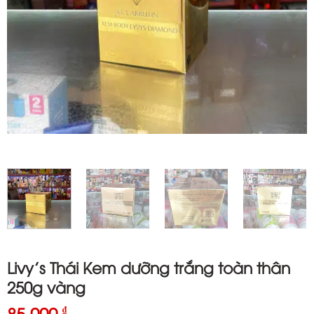
Livy’s Thái Kem dưỡng trắng toàn thân
250g vàng
85.000
₫