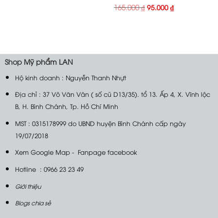
Giá
Giá
165.000
₫
95.000
₫
gốc
hiện
là:
tại
165.000 ₫.
là:
95.000 ₫.
Shop
Mỹ phẩm LAN
Hộ kinh doanh : Nguyễn Thanh Nhựt
Địa chỉ : 37 Võ Văn Vân ( số cũ D13/35). tổ 13. Ấp 4, X. Vĩnh lộc
B, H. Bình Chánh, Tp. Hồ Chí Minh
MST : 0315178999 do UBND huyện Bình Chánh cấp ngày
19/07/2018
Xem Google Map
-
Fanpage facebook
Hotline : 0966 23 23 49
Giới thiệu
Blogs chia sẻ