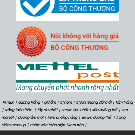
trị mụn
|
dưỡng trắng
|
giử ẫm
|
trị nám
|
trị tàn nhang đồi mồi
|
tắm trắng
|
trắng toàn thân
|
tẩy da chết
|
serum tinh chất
| sữa dưỡng thể
|
son
môi tốt
|
dưỡng ẫm môi
|
kem chống nắng
|
serum dưỡng thể
|
trang
điểm makeup
|
chăm sóc toàn diện
|
kem trộn
|....