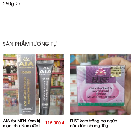
250g-2/
SẢN PHẨM TƯƠNG TỰ
AIA for MEN Kem trị
ELISE kem trắng da ngừa
115.000
₫
mụn cho Nam 40ml
nám tàn nhang 10g