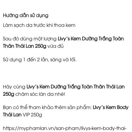
Hướng dẫn sử dụng
Làm sạch da trước khi thoa kem
Sau đó dùng một lượng
Livy’s Kem Dưỡng Trắng Toàn
Thân Thái Lan 250g
vừa đủ
Sử dụng 1 đến 2 lần, sáng và tối.
Hãy cùng
Livy’s Kem Dưỡng Trắng Toàn Thân Thái Lan
250g
chăm sóc làn da nhé!
Bạn có thể tham khảo thêm sản phẩm:
Livy’s Kem Body
Thái Lan
VIP 250g
https://myphamlan.vn/san-pham/livys-kem-body-thai-