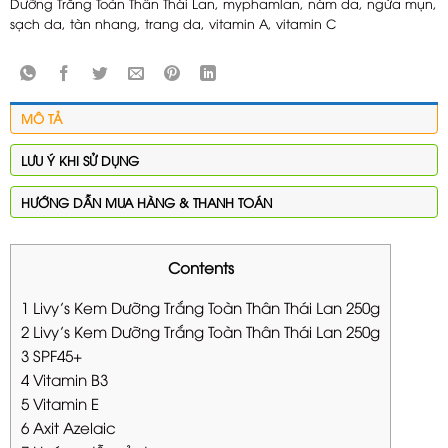
Dưỡng Trắng Toàn Thân Thái Lan
,
myphamlan
,
nám da
,
ngừa mụn
,
sạch da
,
tàn nhang
,
trang da
,
vitamin A
,
vitamin C
MÔ TẢ
LƯU Ý KHI SỬ DỤNG
HƯỚNG DẪN MUA HÀNG & THANH TOÁN
Contents
1
Livy’s Kem Dưỡng Trắng Toàn Thân Thái Lan 250g
2
Livy’s Kem Dưỡng Trắng Toàn Thân Thái Lan 250g
3
SPF45+
4
Vitamin B3
5
Vitamin E
6
Axit Azelaic