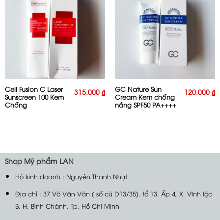
Cell Fusion C Laser
GC Nature Sun
315.000
₫
120.000
₫
Sunscreen 100 Kem
Cream Kem chống
Chống
nắng SPF50 PA++++
NắngSPF50+ PA
60ml
+++50ml
Shop
Mỹ phẩm LAN
Hộ kinh doanh : Nguyễn Thanh Nhựt
Địa chỉ : 37 Võ Văn Vân ( số cũ D13/35). tổ 13. Ấp 4, X. Vĩnh lộc
B, H. Bình Chánh, Tp. Hồ Chí Minh