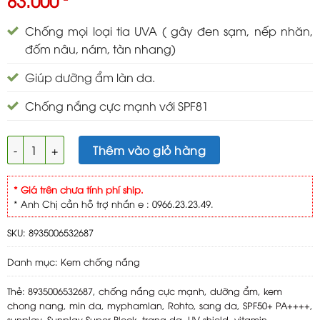
83.000
Chống mọi loại tia UVA ( gây đen sạm, nếp nhăn,
đốm nâu, nám, tàn nhang)
Giúp dưỡng ẩm làn da.
Chống nắng cực mạnh với SPF81
Sunplay Super Block Sữa Chống Nắng Cực Mạnh SPF50 PA++++
Thêm vào giỏ hàng
* Giá trên chưa tính phí ship.
* Anh Chị cần hỗ trợ nhắn e : 0966.23.23.49.
SKU:
8935006532687
Danh mục:
Kem chống nắng
Thẻ:
8935006532687
,
chống nắng cực mạnh
,
dưỡng ẩm
,
kem
chong nang
,
min da
,
myphamlan
,
Rohto
,
sang da
,
SPF50+ PA++++
,
sunplay
,
Sunplay Super Block
,
trang da
,
UV shield
,
vitamin