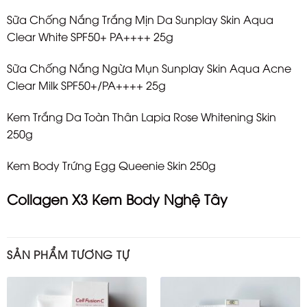
Sữa Chống Nắng Trắng Mịn Da Sunplay Skin Aqua
Clear White SPF50+ PA++++ 25g
Sữa Chống Nắng Ngừa Mụn Sunplay Skin Aqua Acne
Clear Milk SPF50+/PA++++ 25g
Kem Trắng Da Toàn Thân Lapia Rose Whitening Skin
250g
Kem Body Trứng Egg Queenie Skin 250g
Collagen X3 Kem Body Nghệ Tây
SẢN PHẨM TƯƠNG TỰ