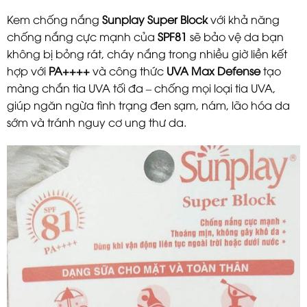
Kem chống nắng
Sunplay Super Block
với khả năng
chống nắng cực mạnh của
SPF81
sẽ bảo vệ da bạn
không bị bỏng rát, cháy nắng trong nhiều giờ liền kết
hợp với
PA++++
và công thức
UVA Max Defense
tạo
màng chắn tia UVA tối đa – chống mọi loại tia UVA,
giúp ngăn ngừa tình trạng đen sạm, nám, lão hóa da
sớm và tránh nguy cơ ung thư da.