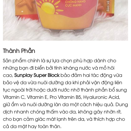
Thành Phần
Sản phẩm chính là sự lựa chọn phù hợp dành cho
những bạn đi biển bởi tính kháng nước và mồ hôi
cao,
Sunplay Super Block
bảo đảm hai tác động vừa
bảo vệ da vừa nuôi dưỡng da khi phải vận động liên
tục ngoài trời hoặc dưới nước nhờ thành phần bổ sung
Vitamin C, Vitamin E, Pro Vitamin B5, Hyaluronic Acid,
giữ ẩm và nuôi dưỡng làn da một cách hiệu quả. Dung
dịch nhanh chóng thấm vào da, không gây nhờn rít,
cho bạn cảm giác mát lạnh trên da, và thích hợp cho
cả da mặt hay toàn thân.