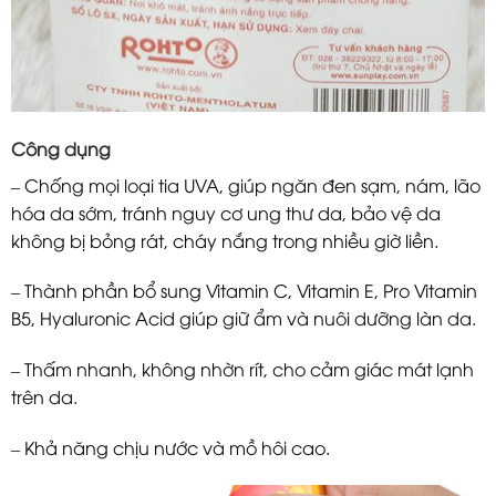
Công dụng
– Chống mọi loại tia UVA, giúp ngăn đen sạm, nám, lão
hóa da sớm, tránh nguy cơ ung thư da, bảo vệ da
không bị bỏng rát, cháy nắng trong nhiều giờ liền.
– Thành phần bổ sung Vitamin C, Vitamin E, Pro Vitamin
B5, Hyaluronic Acid giúp giữ ẩm và nuôi dưỡng làn da.
– Thấm nhanh, không nhờn rít, cho cảm giác mát lạnh
trên da.
– Khả năng chịu nước và mồ hôi cao.