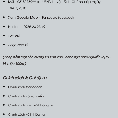
MST : 0315178999 do UBND huyện Bình Chánh cấp ngày
19/07/2018
Xem Google Map
-
Fanpage facebook
Hotline : 0966 23 23 49
Giới thiệu
Blogs chia sẻ
( Shop nằm mặt tiền đường Võ Văn Vân , cách ngã năm Nguyễn Thị Tú -
Vĩnh lộc 100m ).
Chính sách &
Qui định :
Chính sách thanh toán
Chình sách vận chuyển
Chính sách bảo mật thông tin
Chính sách xử lí khiếu nại