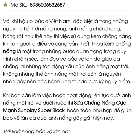
Mã SKU:
8935006532687
Với khí hậu oi bức ở Việt Nam, đặc biệt là trong những
ngày hè tiết trời nắng nóng, ánh nắng chói chang,
bỏng rát như thế này thì việc sử dụng kem chống nắng
khi ra ngoài là điều vô cùng cần thiết. Thoa
kem chống
nắng
là một trong những bước quan trọng trong quy
trình chăm sóc, làm đẹp và bảo vệ làn da giúp da
chống lại những tác động xấu của ánh nắng mặt trời,
không những thế ánh nắng mặt trời còn là nguyên
nhân gây nên các bệnh ung thư da cực kỳ nguy hiểm.
Khi bạn cần làm việc hoặc hoạt động liên tục dưới anh
nắng mặt trời và dưới nước thì
Sữa Chống Nắng Cực
Mạnh Sunplay Super Block
hoàn toàn phù hợp để giúp
bảo vệ làn da dưới ánh nắng gây gắt hiện nay.
Với khả năng bảo vệ làn da: