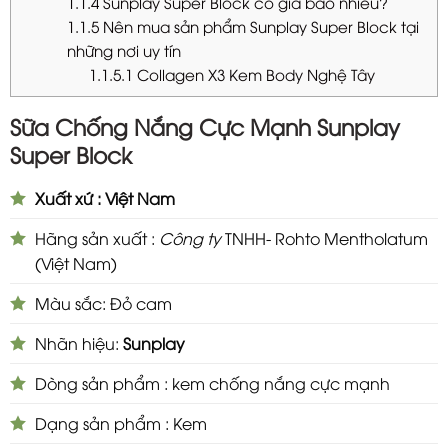
1.1.4
Sunplay Super Block có giá bao nhiêu?
1.1.5
Nên mua sản phẩm Sunplay Super Block tại
những nơi uy tín
1.1.5.1
Collagen X3 Kem Body Nghệ Tây
Sữa Chống Nắng Cực Mạnh Sunplay
Super Block
Xuất xứ : Việt Nam
Hãng sản xuất :
Công ty
TNHH- Rohto Mentholatum
(Việt Nam)
Màu sắc: Đỏ cam
Nhãn hiệu:
Sunplay
Dòng sản phẩm : kem chống nắng cực mạnh
Dạng sản phẩm : Kem