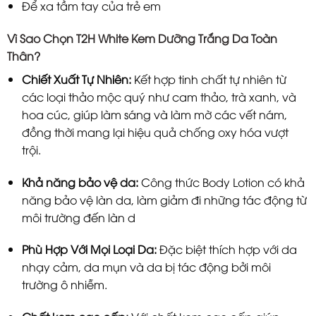
Để xa tầm tay của trẻ em
Vì Sao Chọn T2H White Kem Dưỡng Trắng Da Toàn
Thân?
Chiết Xuất Tự Nhiên:
Kết hợp tinh chất tự nhiên từ
các loại thảo mộc quý như cam thảo, trà xanh, và
hoa cúc, giúp làm sáng và làm mờ các vết nám,
đồng thời mang lại hiệu quả chống oxy hóa vượt
trội.
Khả năng bảo vệ da:
Công thức Body Lotion có khả
năng bảo vệ làn da, làm giảm đi những tác động từ
môi trường đến làn d
Phù Hợp Với Mọi Loại Da:
Đặc biệt thích hợp với da
nhạy cảm, da mụn và da bị tác động bởi môi
trường ô nhiễm.