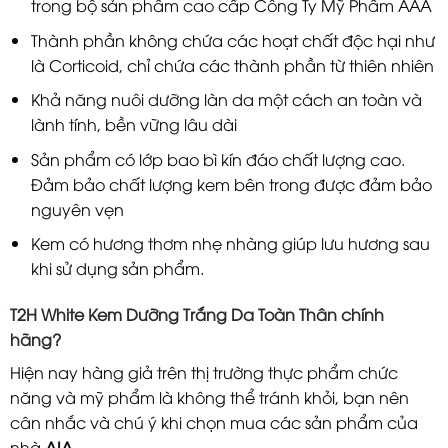
trong bộ sản phẩm cao cấp Công Ty Mỹ Phẩm AAA
Thành phần không chứa các hoạt chất độc hại như
là Corticoid, chỉ chứa các thành phần từ thiên nhiên
Khả năng nuôi dưỡng làn da một cách an toàn và
lành tính, bền vững lâu dài
Sản phẩm có lớp bao bì kín đáo chất lượng cao.
Đảm bảo chất lượng kem bên trong được đảm bảo
nguyên vẹn
Kem có hương thơm nhẹ nhàng giúp lưu hương sau
khi sử dụng sản phẩm.
T2H White Kem Dưỡng Trắng Da Toàn Thân chính
hãng?
Hiện nay hàng giả trên thị trường thực phẩm chức
năng và mỹ phẩm là không thể tránh khỏi, bạn nên
cân nhắc và chú ý khi chọn mua các sản phẩm của
nhà
AIA