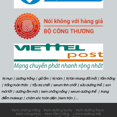
trị mụn
|
dưỡng trắng
|
giử ẫm
|
trị nám
|
trị tàn nhang đồi mồi
|
tắm trắng
|
trắng toàn thân
|
tẩy da chết
|
serum tinh chất
| sữa dưỡng thể
|
son
môi tốt
|
dưỡng ẫm môi
|
kem chống nắng
|
serum dưỡng thể
|
trang
điểm makeup
|
chăm sóc toàn diện
|
kem trộn
|....
Kem chống nắng
Kem dưỡng body
Kem dưỡng face
Kem công thức
Kem tắm trắng
Lotion dưỡng thể