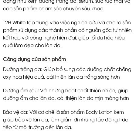
dạng như kem dưỡng trắng da, serum, sữa rửa mặt và
các sản phẩm chăm sóc chuyên sâu khác.
T2H White tập trung vào việc nghiên cứu và cho ra sản
phẩm sử dụng các thành phần có nguồn gốc tự nhiên
kết hợp với công nghệ hiện đại, giúp tối ưu hóa hiệu
quả làm đẹp cho làn da.
Công dụng của sản phẩm
Dưỡng trắng da: Giúp bổ sung các dưỡng chất chống
oxy hoá hiệu quả, cải thiện làn da trắng sáng hơn
Dưỡng ẩm sâu: Với những hoạt chất thiên nhiên, giúp
dưỡng ẩm cho làn da, cải thiện làn da mịn màng hơn
Bảo vệ da: Với cơ chế là sản phẩm Body Lotion kem
giúp bảo vệ làn da, làm giảm đi những tác động trực
tiếp từ môi trường đến làn da.