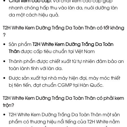
Chất kem cao cấp:
Với chất kem cao cấp giúp
nhanh chóng hấp thu vào làn da, nuôi dưỡng làn
da một cách hiệu quả.
T2H White Kem Dưỡng Trắng Da Toàn Thân
có tốt không
?
Sản phẩm
T2H White Kem Dưỡng Trắng Da Toàn
Thân
được cấp tiêu chuẩn tại Việt Nam
Thành phẩn được chiết xuất từ tự nhiên đảm bảo an
toàn lành tính với làn da.
Được sản xuất tại nhà máy hiện đại, máy móc thiết
bị tiên tiến, đạt chuẩn CGMP tại Hàn Quốc.
T2H White Kem Dưỡng Trắng Da Toàn Thân có phải kem
trộn?
T2H White Kem Dưỡng Trắng Da Toàn Thân một sản
phẩm có thương hiệu nổi tiếng của T2H White nằm