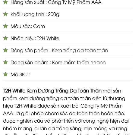
Hãng sản xuất : Công Ty Mỹ Phẩm AAA
Khối lượng tịnh : 200g
Màu sắc: Cam
Nhãn hiệu: T2H White
Dòng sản phẩm : Kem trắng da toàn thân
Dạng sản phẩm : Kem mềm thấm nhanh
Mã SKU :
T2H White Kem Dưỡng Trắng Da Toàn Thân
một sản
phẩm kem dưỡng trắng da toàn thân đến từ thương
hiệu T2H White được sản xuất bởi Công Ty Mỹ Phẩm
AAA. là giải pháp chăm sóc da toàn thân hoàn hảo,
được nghiên cứu và phát triển với công nghệ hiện đại
nhằm mang lại làn da trắng sáng, mịn màng và rạng