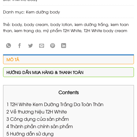
Danh mục:
Kem dưỡng body
Thẻ:
body
,
body cream
,
body lotion
,
kem dưỡng trắng
,
kem toan
than
,
kem trang da
,
mỹ phẩm T2H White
,
T2H White body cream
MÔ TẢ
HƯỚNG DẪN MUA HÀNG & THANH TOÁN
Contents
1
T2H White Kem Dưỡng Trắng Da Toàn Thân
2
Về thương hiệu T2H White
3
Công dụng của sản phẩm
4
Thành phần chính sản phẩm
5
Hướng dẫn sử dụng