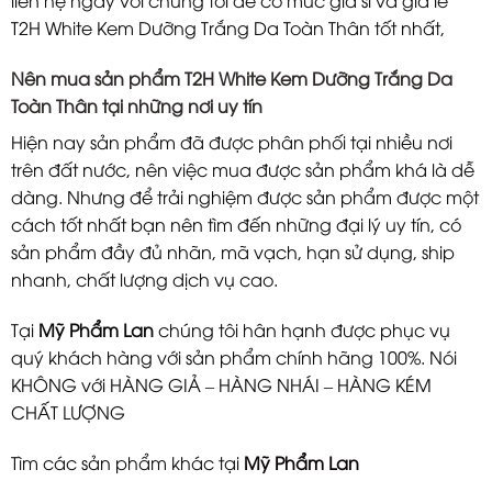
liên hệ ngay với chúng tôi để có mức giá sỉ và giá lẻ
T2H White Kem Dưỡng Trắng Da Toàn Thân tốt nhất,
Nên mua sản phẩm T2H White Kem Dưỡng Trắng Da
Toàn Thân tại những nơi uy tín
Hiện nay sản phẩm đã được phân phối tại nhiều nơi
trên đất nước, nên việc mua được sản phẩm khá là dễ
dàng. Nhưng để trải nghiệm được sản phẩm được một
cách tốt nhất bạn nên tìm đến những đại lý uy tín, có
sản phẩm đầy đủ nhãn, mã vạch, hạn sử dụng, ship
nhanh, chất lượng dịch vụ cao.
Tại
Mỹ Phẩm Lan
chúng tôi hân hạnh được phục vụ
quý khách hàng với sản phẩm chính hãng 100%. Nói
KHÔNG với HÀNG GIẢ – HÀNG NHÁI – HÀNG KÉM
CHẤT LƯỢNG
Tìm các sản phẩm khác tại
Mỹ Phẩm Lan