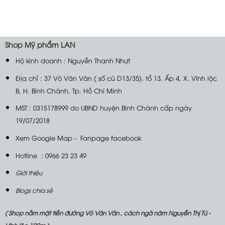
Shop
Mỹ phẩm LAN
Hộ kinh doanh : Nguyễn Thanh Nhựt
Địa chỉ : 37 Võ Văn Vân ( số cũ D13/35). tổ 13. Ấp 4, X. Vĩnh lộc
B, H. Bình Chánh, Tp. Hồ Chí Minh
MST : 0315178999 do UBND huyện Bình Chánh cấp ngày
19/07/2018
Xem Google Map
-
Fanpage facebook
Hotline : 0966 23 23 49
Giới thiệu
Blogs chia sẻ
( Shop nằm mặt tiền đường Võ Văn Vân , cách ngã năm Nguyễn Thị Tú -