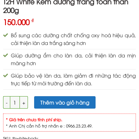
T2H White Kem dưỡng trắng toàn thân
200g
150.000
₫
Bổ sung các dưỡng chất chống oxy hoá hiệu quả,
cải thiện làn da trắng sáng hơn
Giúp dưỡng ẩm cho làn da, cải thiện làn da mịn
màng hơn
Giúp bảo vệ làn da, làm giảm đi những tác động
trực tiếp từ môi trường đến làn da.
T2H White Kem dưỡng trắng toàn thân 200g số lượng
Thêm vào giỏ hàng
* Giá trên chưa tính phí ship.
* Anh Chị cần hỗ trợ nhắn e : 0966.23.23.49.
SKU:
thwhite-body