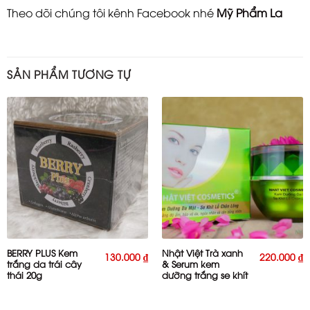
Theo dõi chúng tôi kênh Facebook nhé
Mỹ Phẩm La
SẢN PHẨM TƯƠNG TỰ
BERRY PLUS Kem
Nhật Việt Trà xanh
130.000
₫
220.000
₫
trắng da trái cây
& Serum kem
thái 20g
dưỡng trắng se khít
chân lông 20g