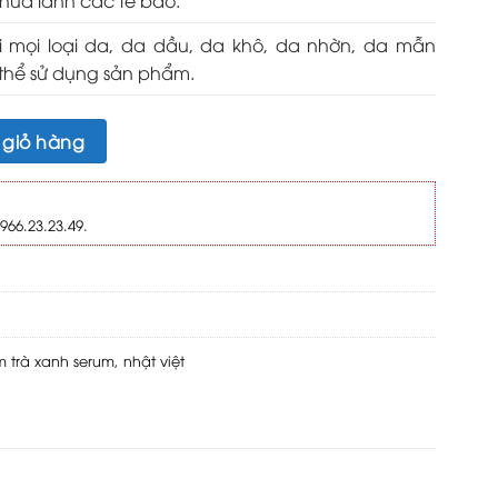
chữa lành các tế bào.
 mọi loại da, da dầu, da khô, da nhờn, da mẫn
thể sử dụng sản phẩm.
kem giảm mụn thâm 10g số lượng
 giỏ hàng
966.23.23.49.
m trà xanh serum
,
nhật việt