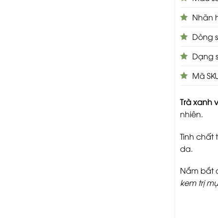
Nhãn h
Dòng s
Dạng 
Mã SKU
Trà xanh 
nhiên.
Tinh chất
da.
Nắm bắt đ
kem trị m