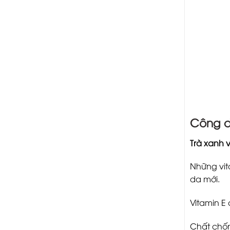
Công d
Trà xanh 
Những vit
da mới.
Vitamin E
Chất chốn