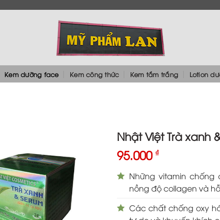
Kem dưỡng face
Kem công thức
Kem tắm trắng
Lotion d
Nhật Việt Trà xanh
95.000
₫
Những vitamin chống o
nồng độ collagen và hỗ 
Các chất chống oxy hó