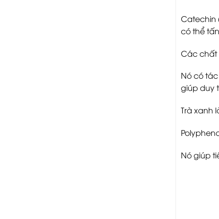
Catechin 
có thể tấ
Các chất 
Nó có tác
giúp duy t
Trà xanh 
Polypheno
Nó giúp ti