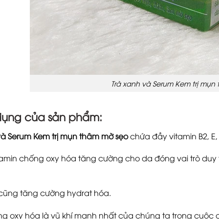
Trà xanh và Serum Kem trị mụn
ụng của sản phẩm:
và Serum Kem trị mụn thâm mờ sẹo
chứa đầy vitamin B2, E, 
amin chống oxy hóa tăng cường cho da đóng vai trò duy trì
 cũng tăng cường hydrat hóa.
g oxy hóa là vũ khí mạnh nhất của chúng ta trong cuộc 