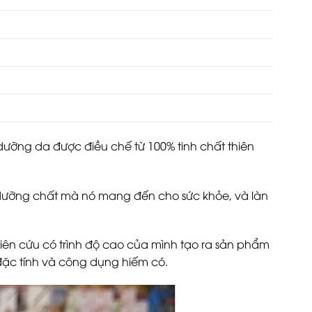
dưỡng da được điều chế từ 100% tinh chất thiên
ị dưỡng chất mà nó mang đến cho sức khỏe, và làn
n cứu có trình độ cao của mình tạo ra sản phẩm
đặc tính và công dụng hiếm có.