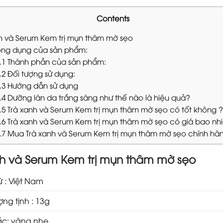
Contents
h và Serum Kem trị mụn thâm mờ sẹo
ng dụng của sản phẩm:
.1
Thành phần của sản phẩm:
.2
Đối tượng sử dụng:
.3
Hướng dẫn sử dụng
.4
Dưỡng làn da trắng sáng như thế nào là hiệu quả?
.5
Trà xanh và Serum Kem trị mụn thâm mờ sẹo có tốt không ?
.6
Trà xanh và Serum Kem trị mụn thâm mờ sẹo có giá bao nh
.7
Mua Trà xanh và Serum Kem trị mụn thâm mờ sẹo chính hã
nh và Serum Kem trị mụn thâm mờ sẹo
ứ : Việt Nam
ợng tịnh : 13g
ắc: vàng nhẹ