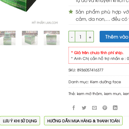
tự do và khuyến khích 
Sản phẩm phù hợp với
cảm, da non,… đều có 
Nhật Việt Trà xanh & Serum 
Thêm vào
* Giá trên chưa tính phí ship.
* Anh Chị cần hỗ trợ nhắn e : 0
SKU:
8936057416377
Danh mục:
Kem dưỡng face
Thẻ:
kem mờ thâm
,
kem mun
,
ke
LƯU Ý KHI SỬ DỤNG
HƯỚNG DẪN MUA HÀNG & THANH TOÁN