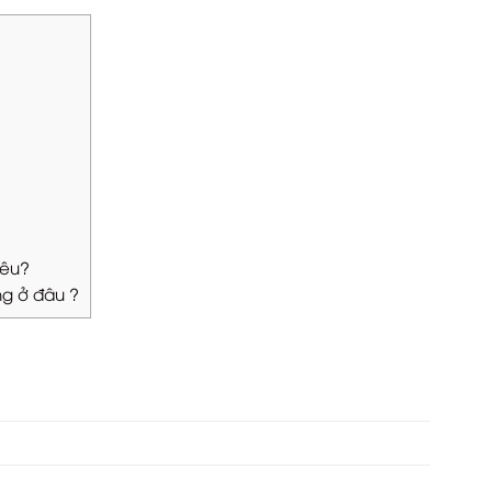
iêu?
ng ở đâu ?