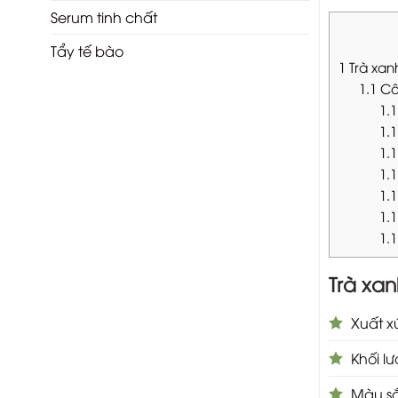
Serum tinh chất
Tẩy tế bào
1
Trà xan
1.1
Cô
1.1
1.1
1.1
1.1
1.1
1.1
1.1
Trà xa
Xuất x
Khối lư
Màu s