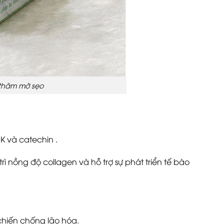
 thâm mờ sẹo
K và catechin .
 nồng độ collagen và hỗ trợ sự phát triển tế bào
chiến chống lão hóa.