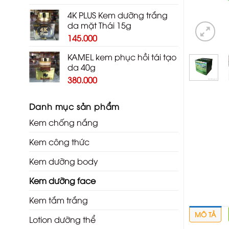
4K PLUS Kem dưỡng trắng
da mặt Thái 15g
145.000
KAMEL kem phục hồi tái tạo
da 40g
380.000
Danh mục sản phẩm
Kem chống nắng
Kem công thức
Kem dưỡng body
Kem dưỡng face
Kem tắm trắng
MÔ TẢ
Lotion dưỡng thể