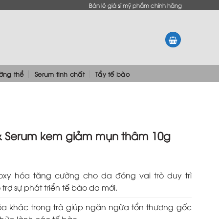
Bán lẻ giá sỉ mỹ phẩm chính hãng
ưỡng thể
Serum tinh chất
Tẩy tế bào
 & Serum kem giảm mụn thâm 10g
xy hóa tăng cường cho da đóng vai trò duy trì
trợ sự phát triển tế bào da mới.
a khác trong trà giúp ngăn ngừa tổn thương gốc