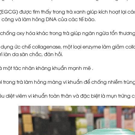
(EGCG) được tìm thấy trong trà xanh giúp kích hoạt lại c
n công và làm hỏng DNA của các tế bào.
chống oxy hóa khác trong trà giúp ngăn ngừa tổn thương
 dụng ức chế collagenase, một loại enzyme làm giảm coll
rì làn da săn chắc, đàn hồi.
là một tác nhân kháng khuẩn mạnh mẽ .
l trong trà làm hỏng màng vi khuẩn để chống nhiễm trùng
êu diệt viêm vi khuẩn toàn thân và đặc biệt là mụn trứng c