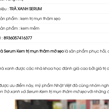
iệu :
TRÀ XANH SERUM
ản phẩm : kem trị mụn thâm sẹo
sản phẩm : kem mềm
 :
8936057416377
và Serum Kem trị mụn thâm mờ sẹo
là sản phẩm phục hồi, 
 trà xanh được các nhà khoa học đánh giá cao bởi giá tr
ược ưu điểm này, mỹ phẩm Nhật Việt đã cùng nhóm nghiê
ụn Trà xanh và Serum Kem trị mụn thâm mờ sẹo
với những 