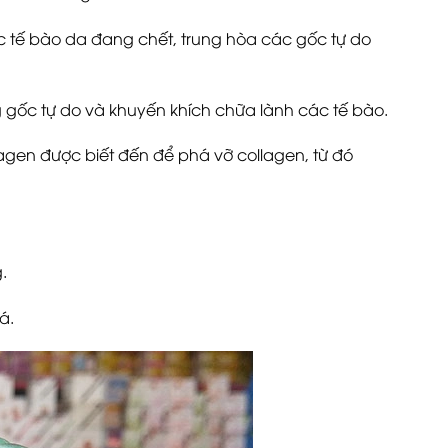
ác tế bào da đang chết, trung hòa các gốc tự do
 gốc tự do và khuyến khích chữa lành các tế bào.
agen được biết đến để phá vỡ collagen, từ đó
.
á.