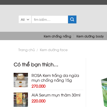
Skip
to
content
Tìm
kiếm:
Kem chống nắng
Kem dưỡng body
Trang chủ
Kem dưỡng face
/
Có thể bạn thích…
ROSA Kem trắng da ngừa
mụn chống nắng 15g
270.000
AIA Serum mụn thâm 30ml
220.000