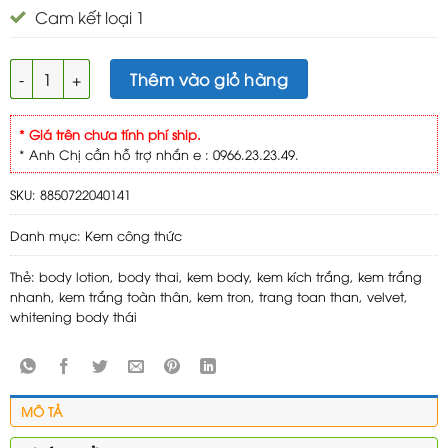
Cam kết loại 1
Velvet whitening body thái số lượng
Thêm vào giỏ hàng
* Giá trên chưa tính phí ship.
* Anh Chị cần hỗ trợ nhắn e : 0966.23.23.49.
SKU:
8850722040141
Danh mục:
Kem công thức
Thẻ:
body lotion
,
body thai
,
kem body
,
kem kích trắng
,
kem trắng
nhanh
,
kem trắng toàn thân
,
kem tron
,
trang toan than
,
velvet
,
whitening body thái
MÔ TẢ