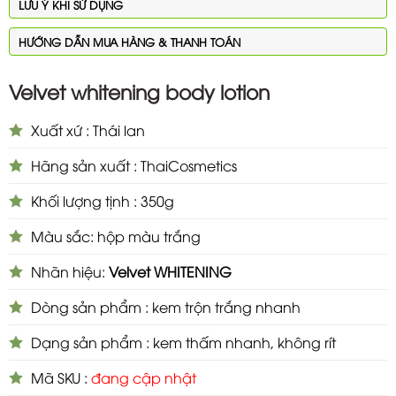
LƯU Ý KHI SỬ DỤNG
HƯỚNG DẪN MUA HÀNG & THANH TOÁN
Velvet whitening body lotion
Xuất xứ : Thái lan
Hãng sản xuất : ThaiCosmetics
Khối lượng tịnh : 350g
Màu sắc: hộp màu trắng
Nhãn hiệu:
Velvet WHITENING
Dòng sản phẩm : kem trộn trắng nhanh
Dạng sản phẩm : kem thấm nhanh, không rít
Mã SKU :
đang cập nhật