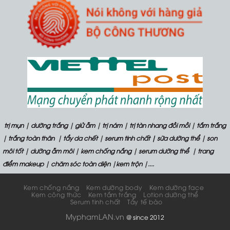
trị mụn
|
dưỡng trắng
|
giử ẫm
|
trị nám
|
trị tàn nhang đồi mồi
|
tắm trắng
|
trắng toàn thân
|
tẩy da chết
|
serum tinh chất
| sữa dưỡng thể
|
son
môi tốt
|
dưỡng ẫm môi
|
kem chống nắng
|
serum dưỡng thể
|
trang
điểm makeup
|
chăm sóc toàn diện
|
kem trộn
|....
Kem chống nắng
Kem dưỡng body
Kem dưỡng face
Kem công thức
Kem tắm trắng
Lotion dưỡng thể
Serum tinh chất
Tẩy tế bào
MyphamLAN.vn
@ since 2012