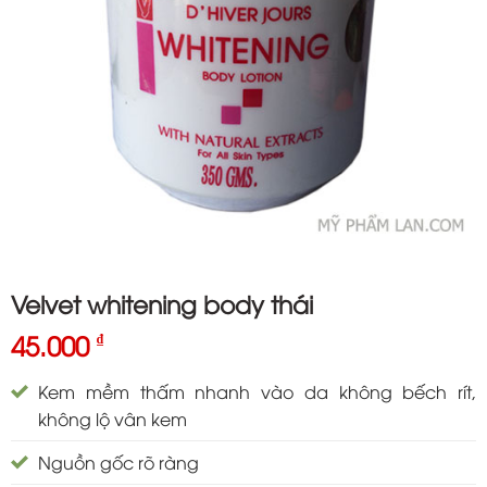
Velvet whitening body thái
45.000
₫
Kem mềm thấm nhanh vào da không bếch rít,
không lộ vân kem
Nguồn gốc rõ ràng