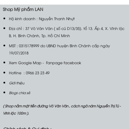
Shop
Mỹ phẩm LAN
Hộ kinh doanh : Nguyễn Thanh Nhựt
Địa chỉ : 37 Võ Văn Vân ( số cũ D13/35). tổ 13. Ấp 4, X. Vĩnh lộc
B, H. Bình Chánh, Tp. Hồ Chí Minh
MST : 0315178999 do UBND huyện Bình Chánh cấp ngày
19/07/2018
Xem Google Map
-
Fanpage facebook
Hotline : 0966 23 23 49
Giới thiệu
Blogs chia sẻ
( Shop nằm mặt tiền đường Võ Văn Vân , cách ngã năm Nguyễn Thị Tú -
Vĩnh lộc 100m ).
Chính sách &
Qui định :