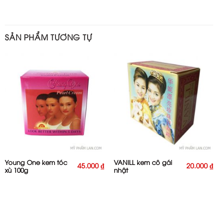
SẢN PHẨM TƯƠNG TỰ
Young One kem tóc
VANILL kem cô gái
45.000
₫
20.000
₫
xù 100g
nhật