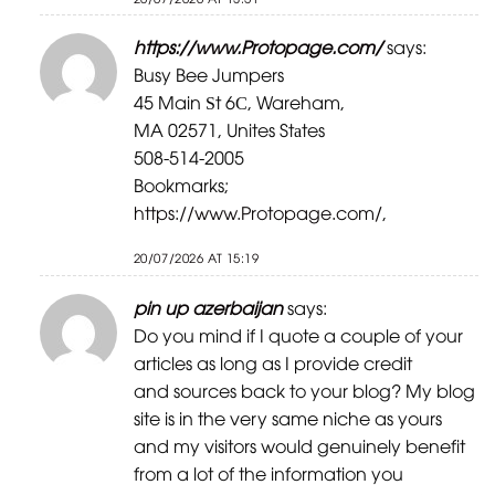
https://www.Protopage.com/
says:
Busy Bee Jumpers
45 Main Ѕt 6Ϲ, Wareham,
MA 02571, Unites Stаtes
508-514-2005
Bookmarks;
https://www.Protopage.com/
,
20/07/2026 AT 15:19
pin up azerbaijan
says:
Do you mind if I quote a couple of your
articles as long as I provide credit
and sources back to your blog? My blog
site is in the very same niche as yours
and my visitors would genuinely benefit
from a lot of the information you