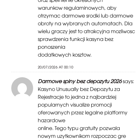
warunkow regulaminowych, aby
otrzymac darmowe srodki lub darmowe
obroty na wybranych automatach. Dla
wielu graczy jest to atrakcyjna mozliwosc
sprawdzenia funkcji kasyna bez
ponoszenia
dodatkowych kosztow.
20/07/2026 AT 00:10
Darmowe spiny bez depozytu 2026
says:
Kasyno Unusually bez Depozytu za
Rejestracje to jedna z najbardziej
popularnych visualize promocji
oferowanych przez legalne platformy
hazardowe
online. Tego typu gratuity pozwala
nowym uzytkownikom rozpoczac gre