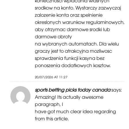
koniecznosci wplacania wlasnych
srodkow na konto. Wystarczy zazwyczaj
zalozenie konta oraz spelnienie
okreslonych warunkow regulaminowych,
aby otrzymac darmowe srodki lub
darmowe obroty
na wybranych automatach. Dla wielu
graczy jest to atrakcyjna mozliwosc
sprawdzenia funkcji kasyna bez
ponoszenia dodatkowych kosztow.
20/07/2026 AT 11:27
sports betting picks today canada
says:
Amazing! Its actually awesome
paragraph, I
have got much clear idea regarding
from this article.