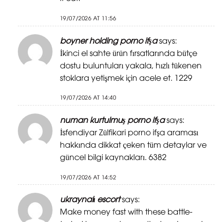
19/07/2026 AT 11:56
boyner holding porno ifşa
says:
İkinci el sahte ürün fırsatlarında bütçe
dostu buluntuları yakala, hızlı tükenen
stoklara yetişmek için acele et. 1229
19/07/2026 AT 14:40
numan kurtulmuş porno ifşa
says:
İsfendiyar Zülfikari porno ifşa araması
hakkında dikkat çeken tüm detaylar ve
güncel bilgi kaynakları. 6382
19/07/2026 AT 14:52
ukraynalı escort
says:
Make money fast with these battle-