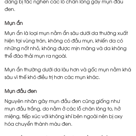
dàng bị tắc nghẽn các lỗ chân lông gây mụn đầu
đen.
Mụn ẩn
Mụn ẩn là loại mụn nằm ẩn sâu dưới da thường xuất
hiện tại vùng trán, không có đầu mụn, khiến da có
những nốt nhỏ, không được mịn màng và da không
thể đào thải mụn ra ngoài.
Mụn ẩn thường dưới da lâu hơn và gốc mụn nằm khá
sâu vì thế khó điều trị hơn các mụn khác.
Mụn đầu đen
Nguyên nhân gây mụn đầu đen cũng giống như
mụn đầu trắng, do nằm ở các lỗ chân lông to, hở
miệng, tiếp xúc với không khí bên ngoài nên bị oxy
hóa chuyển thành màu đen.