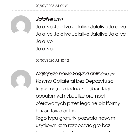
20/07/2026 AT 09:21
Jalalive
says:
Jalalive Jalalive Jalalive Jalalive Jalalive
Jalalive Jalalive Jalalive Jalalive Jalalive
Jalalive
Jalalive.
20/07/2026 AT 10:12
Najlepsze nowe kasyna online
says:
Kasyno Collateral bez Depozytu za
Rejestracje to jedna z najbardziej
popularnych visualize promocji
oferowanych przez legalne platformy
hazardowe online.
Tego typu gratuity pozwala nowym
uzytkownikom rozpoczac gre bez