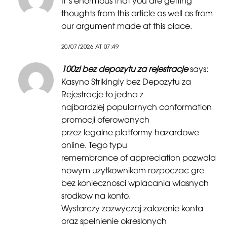
thoughts from this article as well as from
our argument made at this place.
20/07/2026 AT 07:49
100zl bez depozytu za rejestracje
says:
Kasyno Strikingly bez Depozytu za
Rejestracje to jedna z
najbardziej popularnych conformation
promocji oferowanych
przez legalne platformy hazardowe
online. Tego typu
remembrance of appreciation pozwala
nowym uzytkownikom rozpoczac gre
bez koniecznosci wplacania wlasnych
srodkow na konto.
Wystarczy zazwyczaj zalozenie konta
oraz spelnienie okreslonych