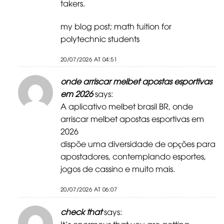
takers.
my blog post;
math tuition for
polytechnic students
20/07/2026 AT 04:51
onde arriscar melbet apostas esportivas
em 2026
says:
A aplicativo melbet brasil BR,
onde
arriscar melbet apostas esportivas em
2026
dispõe uma diversidade de opções para
apostadores, contemplando esportes,
jogos de cassino e muito mais.
20/07/2026 AT 06:07
check that
says:
It’s enormous that you are getting