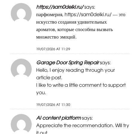
https://sam0delki.ru/
says:
парфюмерия,
https://sam0delki.ru/
— это
искусство создания удивительных
ароматов, которые способны вызвать
множество эмоций.
19/07/2026 AT 11:29
Garage Door Spring Repair
says:
Hello, I enjoy reading through your
article post.
I like to write a little comment to support
you.
19/07/2026 AT 11:30
AI content platform
says:
Appreciate the recommendation. Will try
it out.