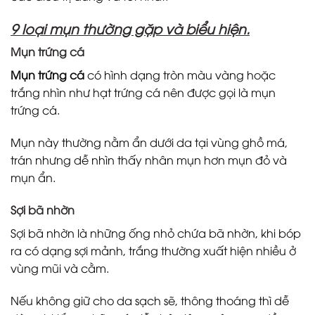
9 loại mụn thường gặp và biểu hiện.
Mụn trứng cá
Mụn trứng cá
có hình dạng tròn màu vàng hoặc
trắng nhìn như hạt trứng cá nên được gọi là mụn
trứng cá.
Mụn này thường nằm ẩn dưới da tại vùng ghồ má,
trán nhưng dễ nhìn thấy nhân mụn hơn mụn đỏ và
mụn ẩn.
Sợi bã nhờn
Sợi bã nhờn là những ống nhỏ chứa bã nhờn, khi bóp
ra có dạng sợi mảnh, trắng thường xuất hiện nhiều ở
vùng mũi và cằm.
Nếu không giữ cho da sạch sẽ, thông thoáng thì dễ