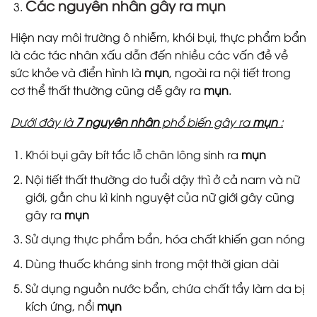
Các nguyên nhân gây ra mụn
Hiện nay môi trường ô nhiễm, khói bụi, thực phẩm bẩn
là các tác nhân xấu dẫn đến nhiều các vấn đề về
sức khỏe và điển hình là
mụn
, ngoài ra nội tiết trong
cơ thể thất thường cũng dễ gây ra
mụn
.
Dưới đây là
7 nguyên nhân
phổ biến gây ra
mụn
:
Khói bụi gây bít tắc lỗ chân lông sinh ra
mụn
Nội tiết thất thường do tuổi dậy thì ở cả nam và nữ
giới, gần chu kì kinh nguyệt của nữ giới gây cũng
gây ra
mụn
Sử dụng thực phẩm bẩn, hóa chất khiến gan nóng
Dùng thuốc kháng sinh trong một thời gian dài
Sử dụng nguồn nước bẩn, chứa chất tẩy làm da bị
kích ứng, nổi
mụn