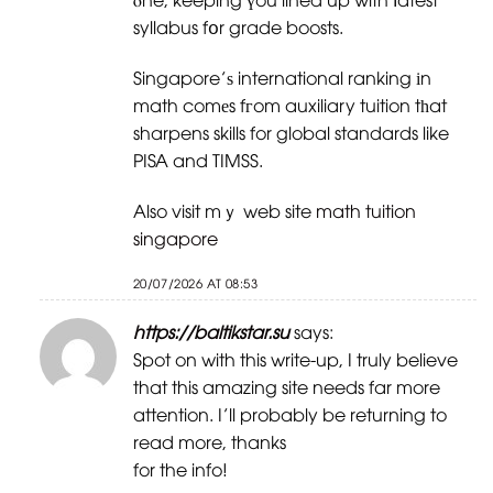
syllabus fօr grade boosts.
Singapore’ѕ international ranking іn
math comеs fгom auxiliary tuition tһat
sharpens skills for global standards like
PISA and TIMSS.
Also visit mｙ web site
math tuition
singapore
20/07/2026 AT 08:53
https://baltikstar.su
says:
Spot on with this write-up, I truly believe
that this amazing site needs far more
attention. I’ll probably be returning to
read more, thanks
for the info!