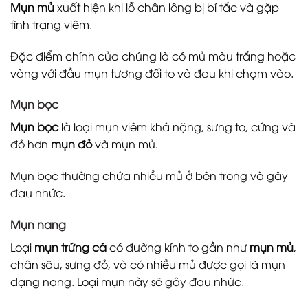
Mụn mủ
xuất hiện khi lỗ chân lông bị bí tắc và gặp
tình trạng viêm.
Đặc điểm chính của chúng là có mủ màu trắng hoặc
vàng với đầu mụn tương đối to và đau khi chạm vào.
Mụn bọc
Mụn bọc
là loại mụn viêm khá nặng, sưng to, cứng và
đỏ hơn
mụn đỏ
và mụn mủ.
Mụn bọc thường chứa nhiều mủ ở bên trong và gây
đau nhức.
Mụn nang
Loại
mụn trứng cá
có đường kính to gần như
mụn mủ
,
chân sâu, sưng đỏ, và có nhiều mủ được gọi là mụn
dạng nang. Loại mụn này sẽ gây đau nhức.