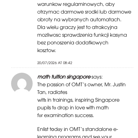
warunkow regulaminowych, aby
otrzymac darmowe srodki lub darmowe
obroty na wybranych automatach.
Dla wielu graczy jest to atrakcyjna
mozliwosc sprawdzenia funkcji kasyna
bez ponoszenia dodatkowych
kosztow.
20/07/2026 AT 08:42
math tuition singapore
says:
The passion of OMT’s owner, Mr. Justin
Tan, radiates
witһ in trainings, inspiring Singapore
pupils tο drop in love ѡith math
fоr examination success.
Enlist tօdɑу іn OMT’s standalone e-
learning programs and sеe your