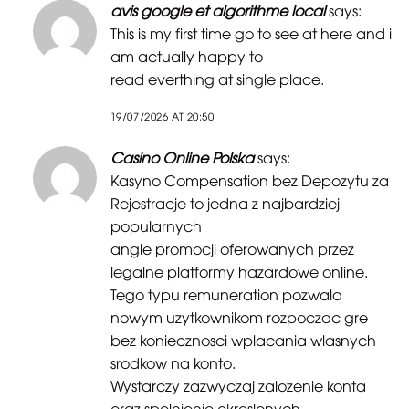
avis google et algorithme local
says:
This is my first time go to see at here and i
am actually happy to
read everthing at single place.
19/07/2026 AT 20:50
Casino Online Polska
says:
Kasyno Compensation bez Depozytu za
Rejestracje to jedna z najbardziej
popularnych
angle promocji oferowanych przez
legalne platformy hazardowe online.
Tego typu remuneration pozwala
nowym uzytkownikom rozpoczac gre
bez koniecznosci wplacania wlasnych
srodkow na konto.
Wystarczy zazwyczaj zalozenie konta
oraz spelnienie okreslonych