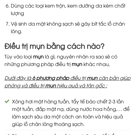
Dùng các loại kem trộn, kem dưỡng da kém chất
lượng
Vệ sinh da mặt không sạch sẽ gây bít tắc lỗ chân
lông.
Điều trị mụn bằng cách nào?
Tùy vào loại
mụn
là gì, nguyên nhân ra sao sẽ có
những phương pháp điều trị
mụn
khác nhau,
Dưới đây là
6 phương pháp
điều trị
mụn
căn bản giúp
phòng và điều trị
mụn
hiệu quả và tận gốc :
Xông hơi mặt hàng tuần, tẩy tế bào chết 2-3 lần
một tuần, đắp mặt nạ, dùng nước hoa hồng,… để
làm sạch sâu da một cách an toàn và hiệu quả
giúp lỗ chân lông thoáng sạch.