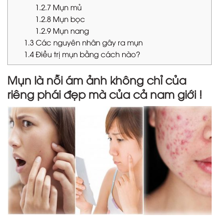
1.2.7
Mụn mủ
1.2.8
Mụn bọc
1.2.9
Mụn nang
1.3
Các nguyên nhân gây ra mụn
1.4
Điều trị mụn bằng cách nào?
Mụn
là nỗi ám ảnh không chỉ của
riêng phái đẹp mà của cả nam giới !