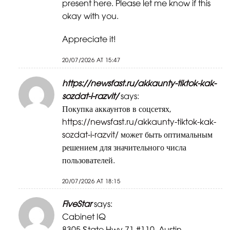
present here. Please let me know if this
okay with you.
Appreciate it!
20/07/2026 AT 15:47
https://newsfast.ru/akkaunty-tiktok-kak-
sozdat-i-razvit/
says:
Покупка аккаунтов в соцсетях,
https://newsfast.ru/akkaunty-tiktok-kak-
sozdat-i-razvit/
может быть оптимальным
решением для значительного числа
пользователей.
20/07/2026 AT 18:15
FiveStar
says:
Cabinet IQ
8305 Ꮪtate Hwy 71 #110, Austin,