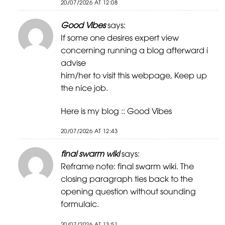
20/07/2026 AT 12:08
Good Vibes
says:
If some one desires expert view
concerning running a blog afterward i
advise
him/her to visit this webpage, Keep up
the nice job.
Here is my blog ::
Good Vibes
20/07/2026 AT 12:43
final swarm wiki
says:
Reframe note:
final swarm wiki
. The
closing paragraph ties back to the
opening question without sounding
formulaic.
20/07/2026 AT 13:51