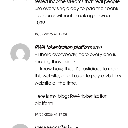
tested income streams that real people
use every single day to pad their bank
accounts without breaking a sweat.
1039
19/07/2026 AT 15:04
RWA tokenization platform
says:
Hi there everybody, here every one is
sharing these kinds
of know-how, thus it’s fastidious to read
this website, and I used to pay a visit this
website all the time.
Here is my blog:
RWA tokenization
platform
19/07/2026 AT 17:05
แทงบอลออนไลน์
says: