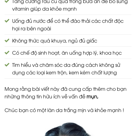
Tăng cường rau củ quả trong bữa ăn để bổ sung
vitamin giúp da khỏe mạnh
Uống đủ nước để có thể đào thải các chất độc
hại ra bên ngoài
Không thức quá khuya, ngủ đủ giấc
Có chế độ sinh hoạt, ăn uống hợp lý, khoa học
Tìm hiểu và chăm sóc da đúng cách không sử
dụng các loại kem trộn, kem kém chất lượng
Mong rằng bài viết này đã cung cấp thêm cho bạn
những thông tin hữu ích về vấn đề
mụn,
Chúc bạn có một làn da trắng mịn và khỏe mạnh !