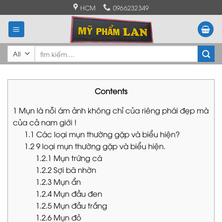
Skip
HCM
0966232349
to
content
Tìm
kiếm:
Contents
1
Mụn là nỗi ám ảnh không chỉ của riêng phái đẹp mà
của cả nam giới !
1.1
Các loại mụn thường gặp và biểu hiện?
1.2
9 loại mụn thường gặp và biểu hiện.
1.2.1
Mụn trứng cá
1.2.2
Sợi bã nhờn
1.2.3
Mụn ẩn
1.2.4
Mụn đầu đen
1.2.5
Mụn đầu trắng
1.2.6
Mụn đỏ