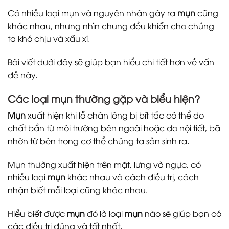
Có nhiều loại mụn và nguyên nhân gây ra
mụn
cũng
khác nhau, nhưng nhìn chung đều khiến cho chúng
ta khó chịu và xấu xí.
Bài viết dưới đây sẽ giúp bạn hiểu chi tiết hơn về vấn
đề này.
Các loại mụn thường gặp và biểu hiện?
Mụn
xuất hiện khi lỗ chân lông bị bít tắc có thể do
chất bẩn từ môi trường bên ngoài hoặc do nội tiết, bã
nhờn từ bên trong cơ thể chúng ta sản sinh ra.
Mụn thường xuất hiện trên mặt, lưng và ngực, có
nhiều loại
mụn
khác nhau và cách điều trị, cách
nhận biết mỗi loại cũng khác nhau.
Hiểu biết được
mụn
đó là loại
mụn
nào sẽ giúp bạn có
các điều trị đúng và tốt nhất.