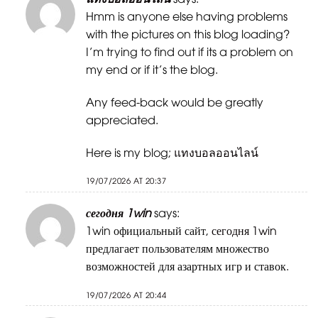
Hmm is anyone else having problems
with the pictures on this blog loading?
I’m trying to find out if its a problem on
my end or if it’s the blog.
Any feed-back would be greatly
appreciated.
Here is my blog;
แทงบอลออนไลน์
19/07/2026 AT 20:37
сегодня 1win
says:
1win официальный сайт,
сегодня 1win
предлагает пользователям множество
возможностей для азартных игр и ставок.
19/07/2026 AT 20:44