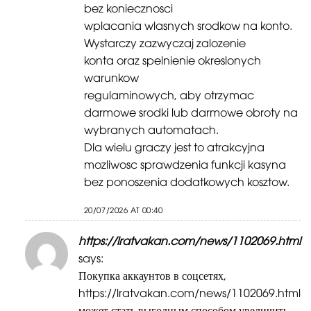
bez koniecznosci
wplacania wlasnych srodkow na konto.
Wystarczy zazwyczaj zalozenie
konta oraz spelnienie okreslonych
warunkow
regulaminowych, aby otrzymac
darmowe srodki lub darmowe obroty na
wybranych automatach.
Dla wielu graczy jest to atrakcyjna
mozliwosc sprawdzenia funkcji kasyna
bez ponoszenia dodatkowych kosztow.
20/07/2026 AT 00:40
https://lratvakan.com/news/1102069.html
says:
Покупка аккаунтов в соцсетях,
https://lratvakan.com/news/1102069.html
может стать выгодным способом увеличить