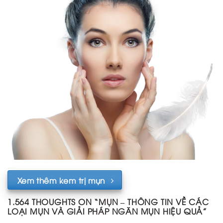
Xem thêm kem trị mụn
1.564 THOUGHTS ON “
MỤN – THÔNG TIN VỀ CÁC
LOẠI MỤN VÀ GIẢI PHÁP NGĂN MỤN HIỆU QUẢ
”